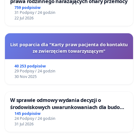
prawa rodzinnego narażających ofiary przemocy
759 podpisów
31 Podpisy / 24 godzin
22 Jul 2026
List poparcia dla "Karty praw pacjenta do kontaktu
ze zwierzęciem towarzyszącym"
40 253 podpisów
29 Podpisy / 24 godzin
30 Nov 2025
W sprawie odmowy wydania decyzji o
środowiskowych uwarunkowaniach dla budowy
zakładu wytwarzania biometanu „Krynki” w
145 podpisów
24 Podpisy / 24 godzin
Ostrowiu Południowym oraz ochrony
31 Jul 2026
mieszkańców i Puszczy Knyszyńskiej