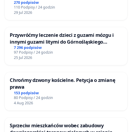
mieszkańców
270 podpisów
110 Podpisy / 24 godzin
29 Jul 2026
Przywróćmy leczenie dzieci z guzami mózgu i
innymi guzami litymi do Górnośląskiego
Centrum Zdrowia Dziecka w Katowicach
7 296 podpisów
97 Podpisy / 24 godzin
25 Jul 2026
Chrońmy dzwony kościelne. Petycja o zmianę
prawa
153 podpisów
80 Podpisy / 24 godzin
4 Aug 2026
Sprzeciw mieszkańców wobec zabudowy