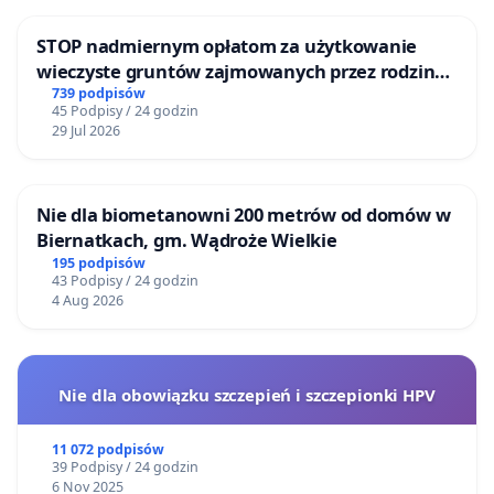
STOP nadmiernym opłatom za użytkowanie
wieczyste gruntów zajmowanych przez rodzinne
ogrody działkowe.
739 podpisów
45 Podpisy / 24 godzin
29 Jul 2026
Nie dla biometanowni 200 metrów od domów w
Biernatkach, gm. Wądroże Wielkie
195 podpisów
43 Podpisy / 24 godzin
4 Aug 2026
Nie dla obowiązku szczepień i szczepionki HPV
11 072 podpisów
39 Podpisy / 24 godzin
6 Nov 2025