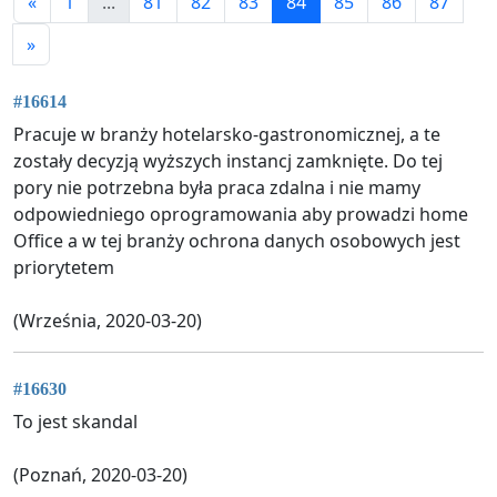
«
1
...
81
82
83
84
85
86
87
»
#16614
Pracuje w branży hotelarsko-gastronomicznej, a te
zostały decyzją wyższych instancj zamknięte. Do tej
pory nie potrzebna była praca zdalna i nie mamy
odpowiedniego oprogramowania aby prowadzi home
Office a w tej branży ochrona danych osobowych jest
priorytetem
(Września, 2020-03-20)
#16630
To jest skandal
(Poznań, 2020-03-20)