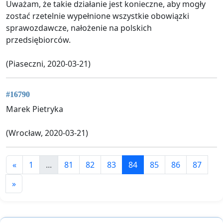
Uważam, że takie działanie jest konieczne, aby mogły
zostać rzetelnie wypełnione wszystkie obowiązki
sprawozdawcze, nałożenie na polskich
przedsiębiorców.
(Piaseczni, 2020-03-21)
#16790
Marek Pietryka
(Wrocław, 2020-03-21)
«
1
...
81
82
83
84
85
86
87
»