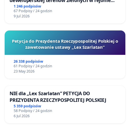
deweloperskiej terenow zielonych w rejonie
Bulwarów Straceńskich w Bielsku-Białej
1 246 podpisów
67 Podpisy / 24 godzin
9 Jul 2026
Petycja do Prezydenta Rzeczypospolitej Polskiej o
zawetowanie ustawy „Lex Szarlatan”
26 338 podpisów
61 Podpisy / 24 godzin
23 May 2026
NIE dla „Lex Szarlatan” PETYCJA DO
PREZYDENTA RZECZYPOSPOLITEJ POLSKIEJ
5 359 podpisów
58 Podpisy / 24 godzin
6 Jul 2026