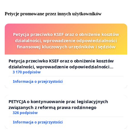
Petycje promowane przez innych użytkowników
Petycja przeciwko KSEF oraz o obniżenie kosztów
działalności, wprowadzenie odpowiedzialności
finansowej kluczowych urzędników i sędziów
Petycja przeciwko KSEF oraz o obniżenie kosztów
działalności, wprowadzenie odpowiedzialności
finansowej kluczowych urzędników i sędziów
3 170 podpisów
Informacja o przejrzystości
PETYCJA o kontynuowanie prac legislacyjnych
związanych z reformą prawa rodzinnego
326 podpisów
Informacja o przejrzystości