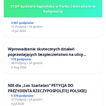
STOP budowie kąpieliska w Parku Centralnym w
Bydgoszczy
3 661 podpisów
51 Podpisy / 24 godzin
10 Jul 2024
Wprowadzenie skutecznych działań
poprawiających bezpieczeństwo na ulicy
Żeromskiego w Otwocku
179 podpisów
49 Podpisy / 24 godzin
2 Aug 2026
NIE dla „Lex Szarlatan” PETYCJA DO
PREZYDENTA RZECZYPOSPOLITEJ POLSKIEJ
5 378 podpisów
47 Podpisy / 24 godzin
6 Jul 2026