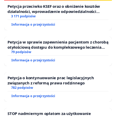
Petycja przeciwko KSEF oraz o obniżenie kosztów
działalności, wprowadzenie odpowiedzialności
finansowej kluczowych urzędników i sędziów
3 171 podpisów
Informacja o przejrzystości
Petycja w sprawie zapewnienia pacjentom z chorobą
otyłościową dostępu do kompleksowego leczenia
oraz programów profilaktycznych.
79 podpisów
Informacja o przejrzystości
Petycja o kontynuowanie prac legislacyjnych
związanych z reformą prawa rodzinnego
782 podpisów
Informacja o przejrzystości
STOP nadmiernym opłatom za użytkowanie