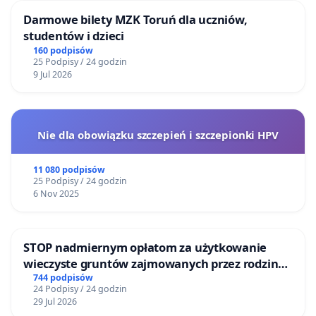
Darmowe bilety MZK Toruń dla uczniów,
studentów i dzieci
160 podpisów
25 Podpisy / 24 godzin
9 Jul 2026
Nie dla obowiązku szczepień i szczepionki HPV
11 080 podpisów
25 Podpisy / 24 godzin
6 Nov 2025
STOP nadmiernym opłatom za użytkowanie
wieczyste gruntów zajmowanych przez rodzinne
ogrody działkowe.
744 podpisów
24 Podpisy / 24 godzin
29 Jul 2026