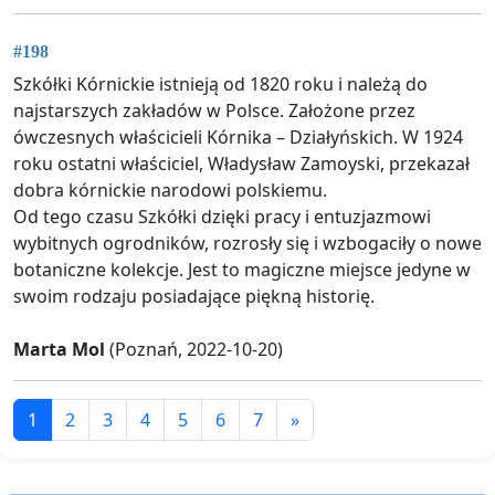
#198
Szkółki Kórnickie istnieją od 1820 roku i należą do
najstarszych zakładów w Polsce. Założone przez
ówczesnych właścicieli Kórnika – Działyńskich. W 1924
roku ostatni właściciel, Władysław Zamoyski, przekazał
dobra kórnickie narodowi polskiemu.
Od tego czasu Szkółki dzięki pracy i entuzjazmowi
wybitnych ogrodników, rozrosły się i wzbogaciły o nowe
botaniczne kolekcje. Jest to magiczne miejsce jedyne w
swoim rodzaju posiadające piękną historię.
Marta Mol
(Poznań, 2022-10-20)
1
2
3
4
5
6
7
»