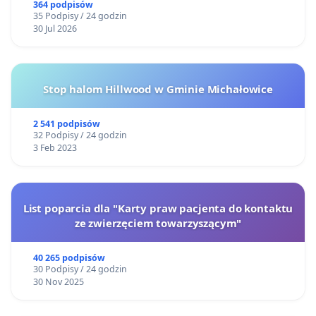
Gdańsku
364 podpisów
35 Podpisy / 24 godzin
30 Jul 2026
Stop halom Hillwood w Gminie Michałowice
2 541 podpisów
32 Podpisy / 24 godzin
3 Feb 2023
List poparcia dla "Karty praw pacjenta do kontaktu
ze zwierzęciem towarzyszącym"
40 265 podpisów
30 Podpisy / 24 godzin
30 Nov 2025