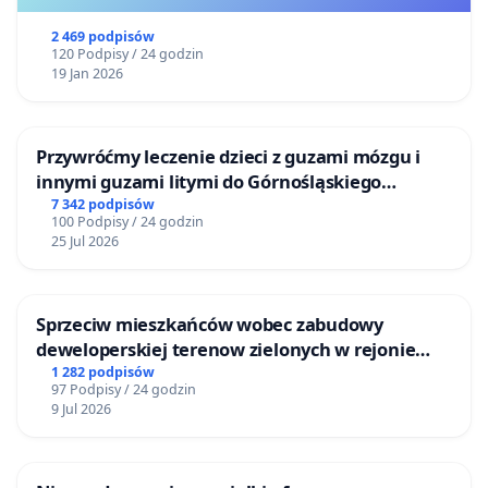
2 469 podpisów
120 Podpisy / 24 godzin
19 Jan 2026
Przywróćmy leczenie dzieci z guzami mózgu i
innymi guzami litymi do Górnośląskiego
Centrum Zdrowia Dziecka w Katowicach
7 342 podpisów
100 Podpisy / 24 godzin
25 Jul 2026
Sprzeciw mieszkańców wobec zabudowy
deweloperskiej terenow zielonych w rejonie
Bulwarów Straceńskich w Bielsku-Białej
1 282 podpisów
97 Podpisy / 24 godzin
9 Jul 2026