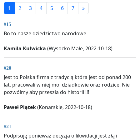
1
2
3
4
5
6
7
»
#15
Bo to nasze dziedzictwo narodowe.
Kamila Kulwicka
(Wysocko Małe, 2022-10-18)
#20
Jest to Polska firma z tradycją która jest od ponad 200
lat, pracowali w niej moi dziadkowie oraz rodzice. Nie
pozwólmy aby przeszła do historii !!!
Paweł Piątek
(Konarskie, 2022-10-18)
#21
Podpisuję ponieważ decyzja o likwidacji jest złą i