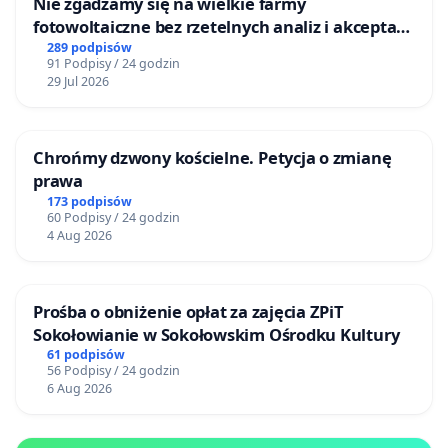
Nie zgadzamy się na wielkie farmy
fotowoltaiczne bez rzetelnych analiz i akceptacji
mieszkańców
289 podpisów
91 Podpisy / 24 godzin
29 Jul 2026
Chrońmy dzwony kościelne. Petycja o zmianę
prawa
173 podpisów
60 Podpisy / 24 godzin
4 Aug 2026
Prośba o obniżenie opłat za zajęcia ZPiT
Sokołowianie w Sokołowskim Ośrodku Kultury
61 podpisów
56 Podpisy / 24 godzin
6 Aug 2026