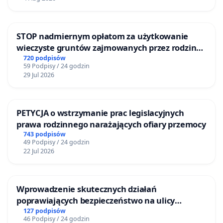
STOP nadmiernym opłatom za użytkowanie
wieczyste gruntów zajmowanych przez rodzinne
ogrody działkowe.
720 podpisów
59 Podpisy / 24 godzin
29 Jul 2026
PETYCJA o wstrzymanie prac legislacyjnych
prawa rodzinnego narażających ofiary przemocy
743 podpisów
49 Podpisy / 24 godzin
22 Jul 2026
Wprowadzenie skutecznych działań
poprawiających bezpieczeństwo na ulicy
Żeromskiego w Otwocku
127 podpisów
46 Podpisy / 24 godzin