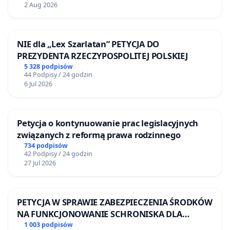
2 Aug 2026
NIE dla „Lex Szarlatan” PETYCJA DO
PREZYDENTA RZECZYPOSPOLITEJ POLSKIEJ
5 328 podpisów
44 Podpisy / 24 godzin
6 Jul 2026
Petycja o kontynuowanie prac legislacyjnych
związanych z reformą prawa rodzinnego
734 podpisów
42 Podpisy / 24 godzin
27 Jul 2026
PETYCJA W SPRAWIE ZABEZPIECZENIA ŚRODKÓW
NA FUNKCJONOWANIE SCHRONISKA DLA
BEZDOMNYCH ZWIERZĄT W SKARYSZEWIE
1 003 podpisów