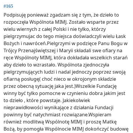
#165
Podpisuję ponieważ zgadzam się z tym, że dzieło to
rozpoczęła Wspólnota MIMJ. Zostało wsparte przez
wielu wiernych z całej Polski i nie tylko, którzy
pielgrzymujac do tego miejsca doświadczyli wielu Łask
Bożych i nawróceń.Pielgrzymi w podzięce Panu Bogu w
Trójcy Przenajświętszej i Maryii składali swe ofiary na
ręce Wspólnoty MIMJ, która dokładała wszelkich starań
aby dzieło to wzrastało. Wspólnota zjednoczyła
pielgrzymujących ludzi i nadal jednoczy poprzez swoją
ofiarną posługę( choć nieco w okrojonym składzie
przez obecną sytuację jaka jest.)Wszelkie Fundację
winny być tylko pomocne w czynieniu dobra jakim jest
to dzieło , które powstaje. Jakiekolwiek
nieprawidłowości wynikające z działania Fundacji
powinny być natychmiast rozwiązane.Wspieram
również modlitwą Wspólnotę MIMJ i proszę Matkę
Bożą, by pomogła Wspólnocie MIMJ dokończyć budowę