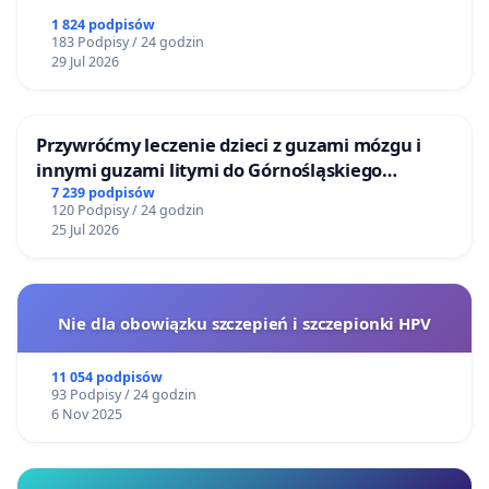
1 824 podpisów
183 Podpisy / 24 godzin
29 Jul 2026
Przywróćmy leczenie dzieci z guzami mózgu i
innymi guzami litymi do Górnośląskiego
Centrum Zdrowia Dziecka w Katowicach
7 239 podpisów
120 Podpisy / 24 godzin
25 Jul 2026
Nie dla obowiązku szczepień i szczepionki HPV
11 054 podpisów
93 Podpisy / 24 godzin
6 Nov 2025