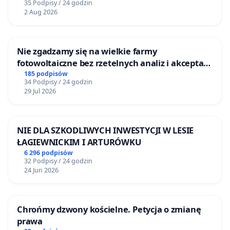
35 Podpisy / 24 godzin
2 Aug 2026
Nie zgadzamy się na wielkie farmy
fotowoltaiczne bez rzetelnych analiz i akceptacji
mieszkańców
185 podpisów
34 Podpisy / 24 godzin
29 Jul 2026
NIE DLA SZKODLIWYCH INWESTYCJI W LESIE
ŁAGIEWNICKIM I ARTURÓWKU
6 296 podpisów
32 Podpisy / 24 godzin
24 Jun 2026
Chrońmy dzwony kościelne. Petycja o zmianę
prawa