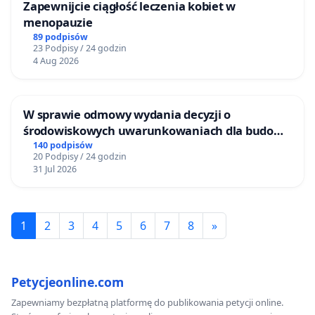
Zapewnijcie ciągłość leczenia kobiet w
menopauzie
89 podpisów
23 Podpisy / 24 godzin
4 Aug 2026
W sprawie odmowy wydania decyzji o
środowiskowych uwarunkowaniach dla budowy
zakładu wytwarzania biometanu „Krynki” w
140 podpisów
20 Podpisy / 24 godzin
Ostrowiu Południowym oraz ochrony
31 Jul 2026
mieszkańców i Puszczy Knyszyńskiej
1
2
3
4
5
6
7
8
»
Petycjeonline.com
Zapewniamy bezpłatną platformę do publikowania petycji online.