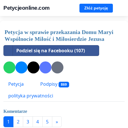
Petycjeonline.com
Złóż petycję
Petycja w sprawie przekazania Domu Maryi
Wspólnocie Miłość i Miłosierdzie Jezusa
Podziel się na Facebooku (107)
Petycja
Podpisy
869
polityka prywatności
Komentarze
1
2
3
4
5
»