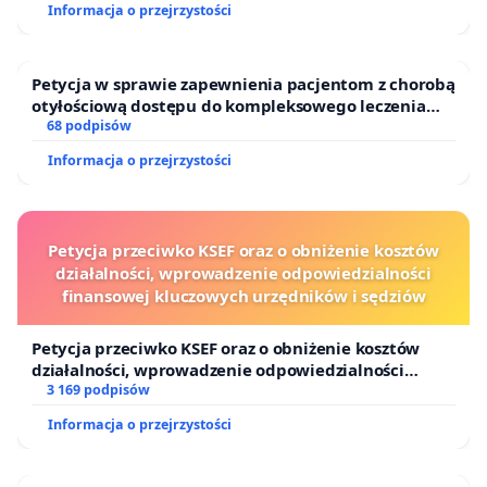
Informacja o przejrzystości
Petycja w sprawie zapewnienia pacjentom z chorobą
otyłościową dostępu do kompleksowego leczenia
oraz programów profilaktycznych.
68 podpisów
Informacja o przejrzystości
Petycja przeciwko KSEF oraz o obniżenie kosztów
działalności, wprowadzenie odpowiedzialności
finansowej kluczowych urzędników i sędziów
Petycja przeciwko KSEF oraz o obniżenie kosztów
działalności, wprowadzenie odpowiedzialności
finansowej kluczowych urzędników i sędziów
3 169 podpisów
Informacja o przejrzystości