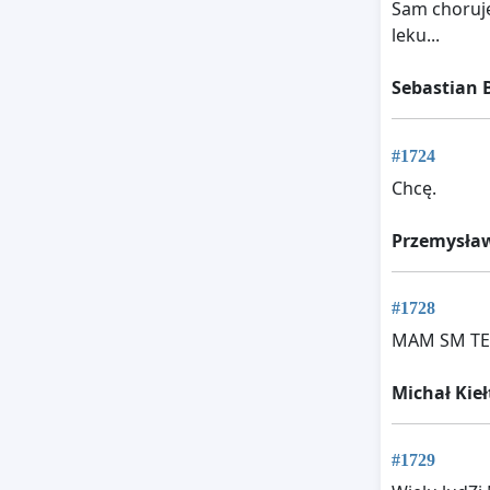
Sam choruje
leku...
Sebastian 
#1724
Chcę.
Przemysła
#1728
MAM SM TE
Michał Kieł
#1729