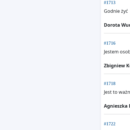
#1713
Godnie żyć
Dorota Wu
#1716
Jestem osob
Zbigniew K
#1718
Jest to ważn
Agnieszka 
#1722