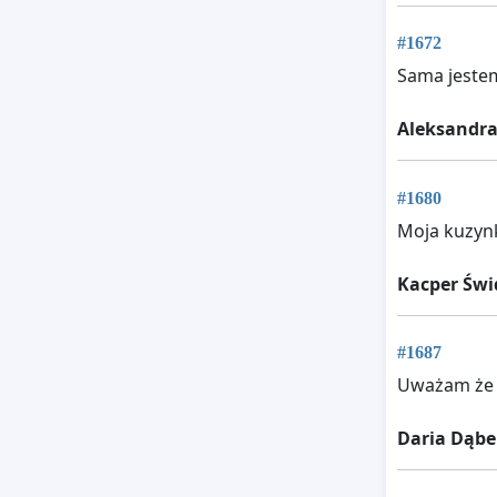
#1672
Sama jeste
Aleksandra
#1680
Moja kuzynk
Kacper Świ
#1687
Uważam że t
Daria Dąbe