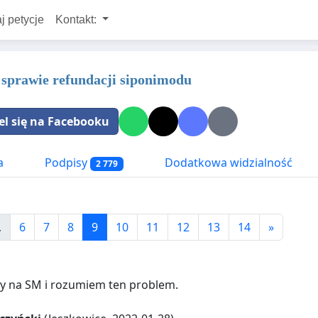
j petycje
Kontakt:
 sprawie refundacji siponimodu
el się na Facebooku
a
Podpisy
Dodatkowa widzialność
2 779
.
6
7
8
9
10
11
12
13
14
»
y na SM i rozumiem ten problem.