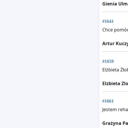
Gienia Ul
#1641
Chce pomó
Artur Kucz
#1659
Elżbieta Żł
Elzbieta Zl
#1661
Jestem reha
Grażyna P