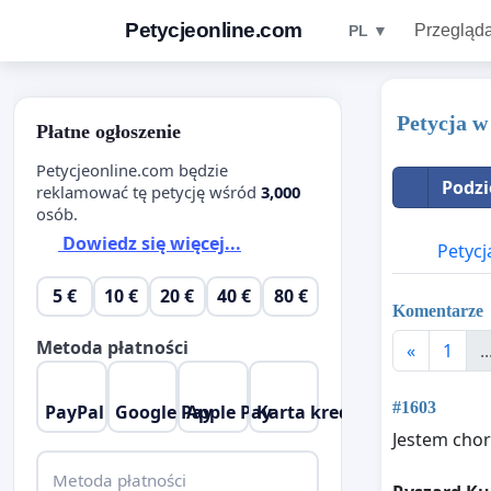
Petycjeonline.com
Przegląda
PL ▼
Petycja w
Płatne ogłoszenie
Petycjeonline.com będzie
Podzi
reklamować tę petycję wśród
3,000
osób.
Dowiedz się więcej...
Petycj
5 €
10 €
20 €
40 €
80 €
Komentarze
Metoda płatności
«
1
..
#1603
PayPal
Google Pay
Apple Pay
Karta kredytowa
Jestem chor
Metoda płatności