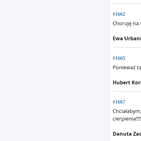
#1662
Choruję na
Ewa Urban
#1665
Ponieważ ta
Hubert Ko
#1667
Chciałabym,
cierpienia!!!!!
Danuta Zac