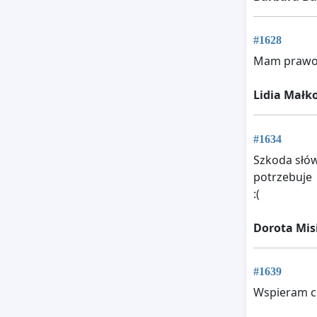
#1628
Mam prawo 
Lidia Małk
#1634
Szkoda słów
potrzebuje
:(
Dorota Mis
#1639
Wspieram c