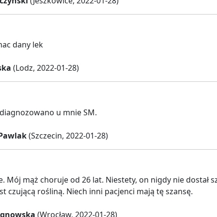
czyński
(Jeszkowice, 2022-01-28)
ac dany lek
ska
(Lodz, 2022-01-28)
diagnozowano u mnie SM.
 Pawlak
(Szczecin, 2022-01-28)
e. Mój mąż choruje od 26 lat. Niestety, on nigdy nie dostał
t czującą rośliną. Niech inni pacjenci mają tę szansę.
agnowska
(Wrocław, 2022-01-28)