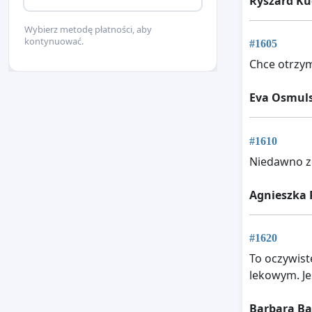
Ryszard Ku
Wybierz metodę płatności, aby
kontynuować.
#1605
Chce otrzym
Eva Osmul
#1610
Niedawno z
Agnieszka
#1620
To oczywist
lekowym. Jes
Barbara B