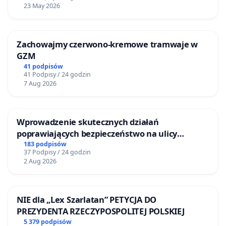
23 May 2026
Zachowajmy czerwono-kremowe tramwaje w
GZM
41 podpisów
41 Podpisy / 24 godzin
7 Aug 2026
Wprowadzenie skutecznych działań
poprawiających bezpieczeństwo na ulicy
Żeromskiego w Otwocku
183 podpisów
37 Podpisy / 24 godzin
2 Aug 2026
NIE dla „Lex Szarlatan” PETYCJA DO
PREZYDENTA RZECZYPOSPOLITEJ POLSKIEJ
5 379 podpisów