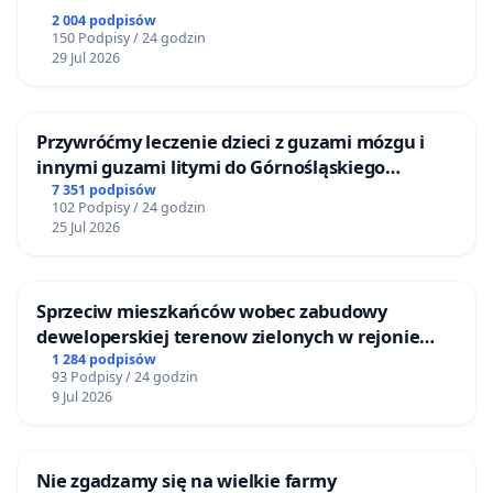
2 004 podpisów
150 Podpisy / 24 godzin
29 Jul 2026
Przywróćmy leczenie dzieci z guzami mózgu i
innymi guzami litymi do Górnośląskiego
Centrum Zdrowia Dziecka w Katowicach
7 351 podpisów
102 Podpisy / 24 godzin
25 Jul 2026
Sprzeciw mieszkańców wobec zabudowy
deweloperskiej terenow zielonych w rejonie
Bulwarów Straceńskich w Bielsku-Białej
1 284 podpisów
93 Podpisy / 24 godzin
9 Jul 2026
Nie zgadzamy się na wielkie farmy