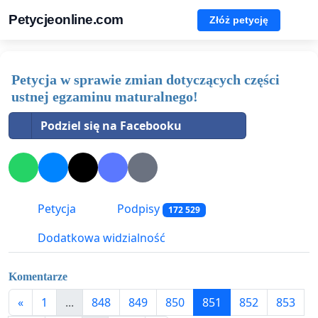
Petycjeonline.com
Złóż petycję
Petycja w sprawie zmian dotyczących części
ustnej egzaminu maturalnego!
Podziel się na Facebooku
Petycja
Podpisy
172 529
Dodatkowa widzialność
Komentarze
«
1
...
848
849
850
851
852
853