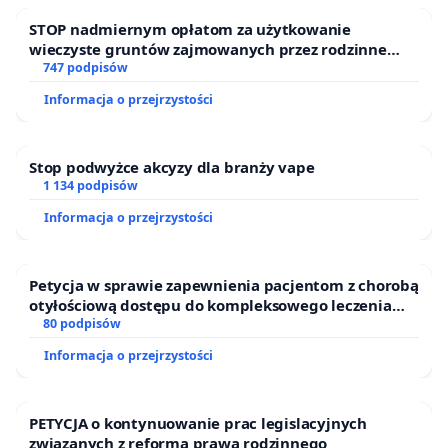
STOP nadmiernym opłatom za użytkowanie
wieczyste gruntów zajmowanych przez rodzinne
ogrody działkowe.
747 podpisów
Informacja o przejrzystości
Stop podwyżce akcyzy dla branży vape
1 134 podpisów
Informacja o przejrzystości
Petycja w sprawie zapewnienia pacjentom z chorobą
otyłościową dostępu do kompleksowego leczenia
oraz programów profilaktycznych.
80 podpisów
Informacja o przejrzystości
PETYCJA o kontynuowanie prac legislacyjnych
związanych z reformą prawa rodzinnego