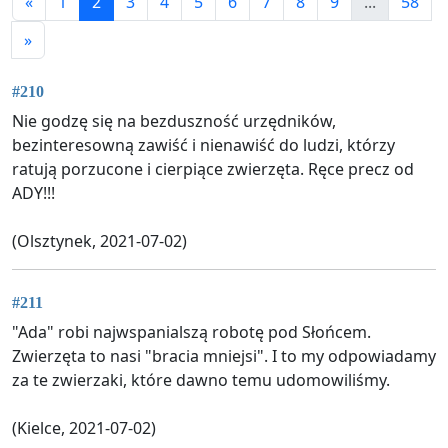
«
1
2
3
4
5
6
7
8
9
...
58
»
#210
Nie godzę się na bezduszność urzędników,
bezinteresowną zawiść i nienawiść do ludzi, którzy
ratują porzucone i cierpiące zwierzęta. Ręce precz od
ADY!!!
(Olsztynek, 2021-07-02)
#211
"Ada" robi najwspanialszą robotę pod Słońcem.
Zwierzęta to nasi "bracia mniejsi". I to my odpowiadamy
za te zwierzaki, które dawno temu udomowiliśmy.
(Kielce, 2021-07-02)