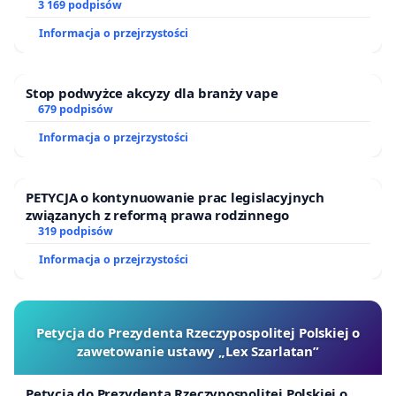
finansowej kluczowych urzędników i sędziów
3 169 podpisów
Informacja o przejrzystości
Stop podwyżce akcyzy dla branży vape
679 podpisów
Informacja o przejrzystości
PETYCJA o kontynuowanie prac legislacyjnych
związanych z reformą prawa rodzinnego
319 podpisów
Informacja o przejrzystości
Petycja do Prezydenta Rzeczypospolitej Polskiej o
zawetowanie ustawy „Lex Szarlatan”
Petycja do Prezydenta Rzeczypospolitej Polskiej o