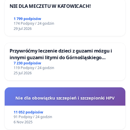
NIE DLA MECZETU W KATOWICACH!
1 799 podpisów
174 Podpisy / 24 godzin
29 Jul 2026
Przywróćmy leczenie dzieci z guzami mózgu i
innymi guzami litymi do Górnośląskiego
Centrum Zdrowia Dziecka w Katowicach
7 230 podpisów
119 Podpisy / 24 godzin
25 Jul 2026
Nie dla obowiązku szczepień i szczepionki HPV
11 052 podpisów
91 Podpisy / 24 godzin
6 Nov 2025