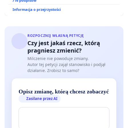
ogrody działkowe.
716 podpisów
Informacja o przejrzystości
ROZPOCZNIJ WŁASNĄ PETYCJĘ
Czy jest jakaś rzecz, którą
pragniesz zmienić?
Milczenie nie powoduje zmiany.
Autor tej petycji zajął stanowisko i podjął
działanie. Zrobisz to samo?
Opisz zmianę, którą chcesz zobaczyć
Zasilane przez AI