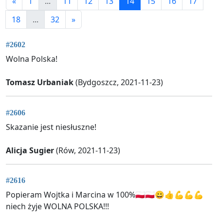
«
1
...
11
12
13
14
15
16
17
18
...
32
»
#2602
Wolna Polska!
Tomasz Urbaniak
(Bydgoszcz, 2021-11-23)
#2606
Skazanie jest niesłuszne!
Alicja Sugier
(Rów, 2021-11-23)
#2616
Popieram Wojtka i Marcina w 100%🇵🇱🇵🇱😀👍💪💪💪
niech żyje WOLNA POLSKA!!!