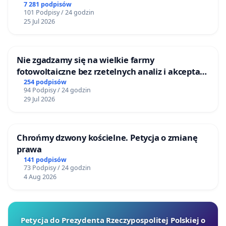
Centrum Zdrowia Dziecka w Katowicach
7 281 podpisów
101 Podpisy / 24 godzin
25 Jul 2026
Nie zgadzamy się na wielkie farmy
fotowoltaiczne bez rzetelnych analiz i akceptacji
mieszkańców
254 podpisów
94 Podpisy / 24 godzin
29 Jul 2026
Chrońmy dzwony kościelne. Petycja o zmianę
prawa
141 podpisów
73 Podpisy / 24 godzin
4 Aug 2026
Petycja do Prezydenta Rzeczypospolitej Polskiej o