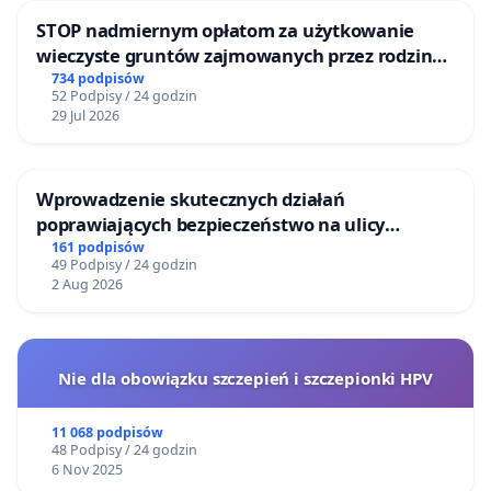
STOP nadmiernym opłatom za użytkowanie
wieczyste gruntów zajmowanych przez rodzinne
ogrody działkowe.
734 podpisów
52 Podpisy / 24 godzin
29 Jul 2026
Wprowadzenie skutecznych działań
poprawiających bezpieczeństwo na ulicy
Żeromskiego w Otwocku
161 podpisów
49 Podpisy / 24 godzin
2 Aug 2026
Nie dla obowiązku szczepień i szczepionki HPV
11 068 podpisów
48 Podpisy / 24 godzin
6 Nov 2025