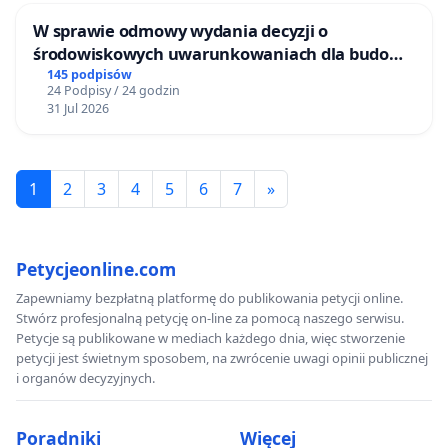
W sprawie odmowy wydania decyzji o
środowiskowych uwarunkowaniach dla budowy
zakładu wytwarzania biometanu „Krynki” w
145 podpisów
24 Podpisy / 24 godzin
Ostrowiu Południowym oraz ochrony
31 Jul 2026
mieszkańców i Puszczy Knyszyńskiej
1
2
3
4
5
6
7
»
Petycjeonline.com
Zapewniamy bezpłatną platformę do publikowania petycji online.
Stwórz profesjonalną petycję on-line za pomocą naszego serwisu.
Petycje są publikowane w mediach każdego dnia, więc stworzenie
petycji jest świetnym sposobem, na zwrócenie uwagi opinii publicznej
i organów decyzyjnych.
Poradniki
Więcej