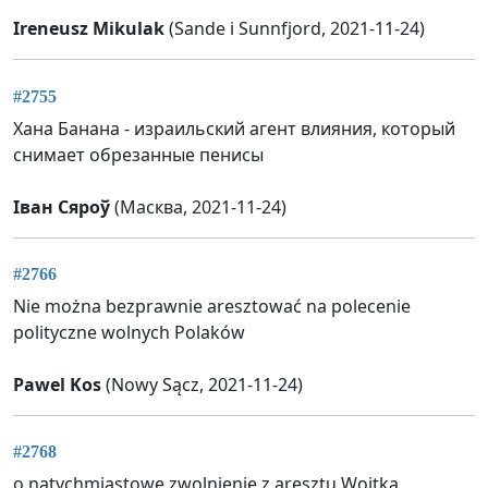
Ireneusz Mikulak
(Sande i Sunnfjord, 2021-11-24)
#2755
Хана Банана - израильский агент влияния, который
снимает обрезанные пенисы
Іван Сяроў
(Масква, 2021-11-24)
#2766
Nie można bezprawnie aresztować na polecenie
polityczne wolnych Polaków
Pawel Kos
(Nowy Sącz, 2021-11-24)
#2768
o natychmiastowe zwolnienie z aresztu Wojtka