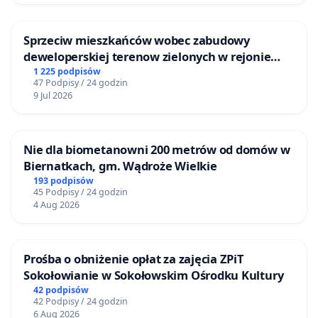
Sprzeciw mieszkańców wobec zabudowy
deweloperskiej terenow zielonych w rejonie
Bulwarów Straceńskich w Bielsku-Białej
1 225 podpisów
47 Podpisy / 24 godzin
9 Jul 2026
Nie dla biometanowni 200 metrów od domów w
Biernatkach, gm. Wądroże Wielkie
193 podpisów
45 Podpisy / 24 godzin
4 Aug 2026
Prośba o obniżenie opłat za zajęcia ZPiT
Sokołowianie w Sokołowskim Ośrodku Kultury
42 podpisów
42 Podpisy / 24 godzin
6 Aug 2026