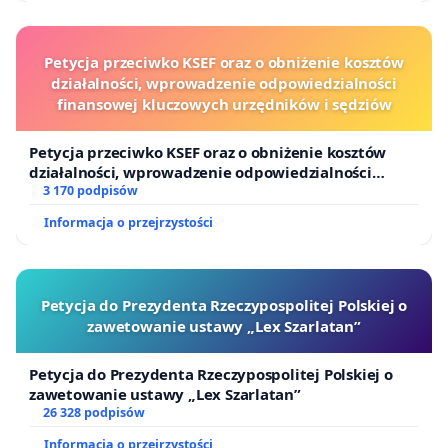
Petycja przeciwko KSEF oraz o obniżenie kosztów
działalności, wprowadzenie odpowiedzialności
finansowej kluczowych urzędników i sędziów
Petycja przeciwko KSEF oraz o obniżenie kosztów
działalności, wprowadzenie odpowiedzialności
finansowej kluczowych urzędników i sędziów
3 170 podpisów
Informacja o przejrzystości
Petycja do Prezydenta Rzeczypospolitej Polskiej o
zawetowanie ustawy „Lex Szarlatan”
Petycja do Prezydenta Rzeczypospolitej Polskiej o
zawetowanie ustawy „Lex Szarlatan”
26 328 podpisów
Informacja o przejrzystości