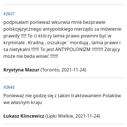
#2637
podpisałam ponieważ wkurwia mnie bezprawie
polskojęzycznego antypolskiego nierządu za mówienie
prawdy !!!!! To ci którzy lamia prawo powinni być w
kryminale . Kradną , oszukuje ' mordują , lamia prawo i
sa nietykalni !!!!!!! To jest ANTYPOLONIZM !!!!!!!!!! Zdrajcy
może nie beda wisieć !!!!!!!
Krystyna Mazur
(Toronto, 2021-11-24)
#2641
Ponieważ nie godzę się z takim traktowaniem Polaków
we własnym kraju
Łukasz Klincewicz
(Lipki Wielkie, 2021-11-24)