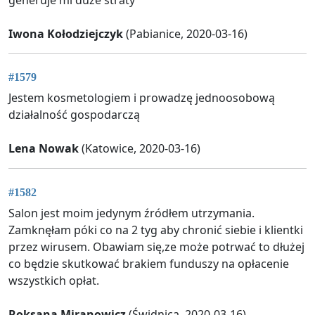
generuje mi duże straty
Iwona Kołodziejczyk
(Pabianice, 2020-03-16)
#1579
Jestem kosmetologiem i prowadzę jednoosobową
działalność gospodarczą
Lena Nowak
(Katowice, 2020-03-16)
#1582
Salon jest moim jedynym źródłem utrzymania.
Zamknęłam póki co na 2 tyg aby chronić siebie i klientki
przez wirusem. Obawiam się,ze może potrwać to dłużej
co będzie skutkować brakiem funduszy na opłacenie
wszystkich opłat.
Roksana Miranowicz
(Świdnica, 2020-03-16)