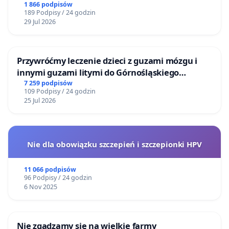
1 866 podpisów
189 Podpisy / 24 godzin
29 Jul 2026
Przywróćmy leczenie dzieci z guzami mózgu i
innymi guzami litymi do Górnośląskiego
Centrum Zdrowia Dziecka w Katowicach
7 259 podpisów
109 Podpisy / 24 godzin
25 Jul 2026
Nie dla obowiązku szczepień i szczepionki HPV
11 066 podpisów
96 Podpisy / 24 godzin
6 Nov 2025
Nie zgadzamy się na wielkie farmy