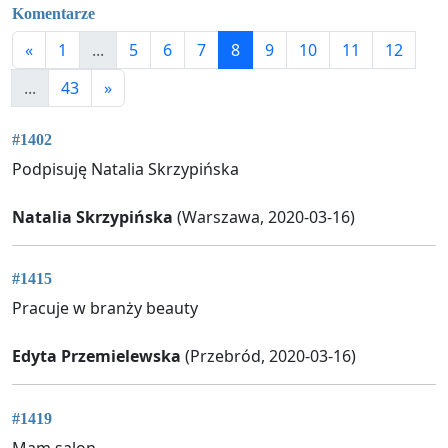
Komentarze
«
1
...
5
6
7
8
9
10
11
12
...
43
»
#1402
Podpisuję Natalia Skrzypińska
Natalia Skrzypińska
(Warszawa, 2020-03-16)
#1415
Pracuje w branży beauty
Edyta Przemielewska
(Przebród, 2020-03-16)
#1419
Mam salon