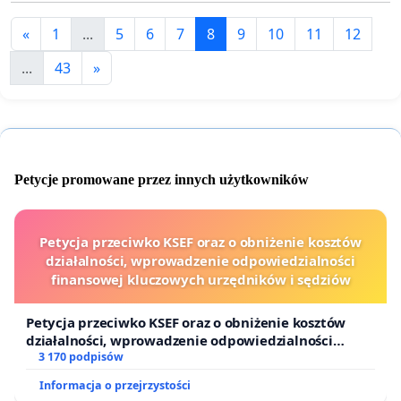
«
1
...
5
6
7
8
9
10
11
12
...
43
»
Petycje promowane przez innych użytkowników
Petycja przeciwko KSEF oraz o obniżenie kosztów
działalności, wprowadzenie odpowiedzialności
finansowej kluczowych urzędników i sędziów
Petycja przeciwko KSEF oraz o obniżenie kosztów
działalności, wprowadzenie odpowiedzialności
finansowej kluczowych urzędników i sędziów
3 170 podpisów
Informacja o przejrzystości