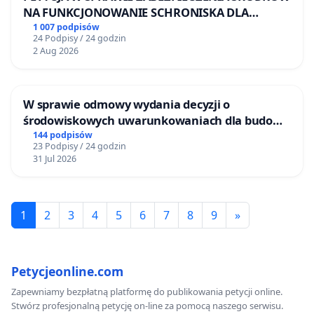
NA FUNKCJONOWANIE SCHRONISKA DLA
BEZDOMNYCH ZWIERZĄT W SKARYSZEWIE
1 007 podpisów
24 Podpisy / 24 godzin
2 Aug 2026
W sprawie odmowy wydania decyzji o
środowiskowych uwarunkowaniach dla budowy
zakładu wytwarzania biometanu „Krynki” w
144 podpisów
23 Podpisy / 24 godzin
Ostrowiu Południowym oraz ochrony
31 Jul 2026
mieszkańców i Puszczy Knyszyńskiej
1
2
3
4
5
6
7
8
9
»
Petycjeonline.com
Zapewniamy bezpłatną platformę do publikowania petycji online.
Stwórz profesjonalną petycję on-line za pomocą naszego serwisu.