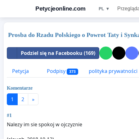
Petycjeonline.com
Przegląda
PL ▼
Prosba do Rzadu Polskiego o Powrot Taty i Synka
Podziel się na Facebooku (169)
Petycja
Podpisy
polityka prywatności
373
Komentarze
1
2
»
#1
Nalezy im sie spokoj w ojczyznie