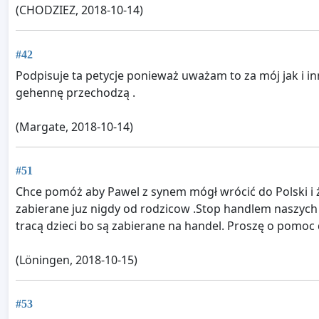
(CHODZIEZ, 2018-10-14)
#42
Podpisuje ta petycje ponieważ uważam to za mój jak i i
gehennę przechodzą .
(Margate, 2018-10-14)
#51
Chce pomóż aby Pawel z synem mógł wrócić do Polski i ży
zabierane juz nigdy od rodzicow .Stop handlem naszych d
tracą dzieci bo są zabierane na handel. Proszę o pomoc d
(Löningen, 2018-10-15)
#53