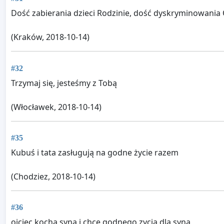
Dość zabierania dzieci Rodzinie, dość dyskryminowania 
(Kraków, 2018-10-14)
#32
Trzymaj się, jesteśmy z Tobą
(Włocławek, 2018-10-14)
#35
Kubuś i tata zasługują na godne życie razem
(Chodziez, 2018-10-14)
#36
ojciec kocha syna i chce godnego zycia dla syna