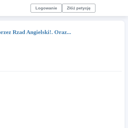
Logowanie
Złóż petycję
zez Rzad Angielski!. Oraz...