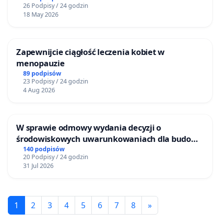
26 Podpisy / 24 godzin
18 May 2026
Zapewnijcie ciągłość leczenia kobiet w
menopauzie
89 podpisów
23 Podpisy / 24 godzin
4 Aug 2026
W sprawie odmowy wydania decyzji o
środowiskowych uwarunkowaniach dla budowy
zakładu wytwarzania biometanu „Krynki” w
140 podpisów
20 Podpisy / 24 godzin
Ostrowiu Południowym oraz ochrony
31 Jul 2026
mieszkańców i Puszczy Knyszyńskiej
1
2
3
4
5
6
7
8
»