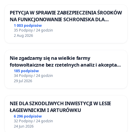
PETYCJA W SPRAWIE ZABEZPIECZENIA ŚRODKÓW
NA FUNKCJONOWANIE SCHRONISKA DLA
BEZDOMNYCH ZWIERZĄT W SKARYSZEWIE
1 003 podpisów
35 Podpisy / 24 godzin
2 Aug 2026
Nie zgadzamy się na wielkie farmy
fotowoltaiczne bez rzetelnych analiz i akceptacji
mieszkańców
185 podpisów
34 Podpisy / 24 godzin
29 Jul 2026
NIE DLA SZKODLIWYCH INWESTYCJI W LESIE
ŁAGIEWNICKIM I ARTURÓWKU
6 296 podpisów
32 Podpisy / 24 godzin
24 Jun 2026