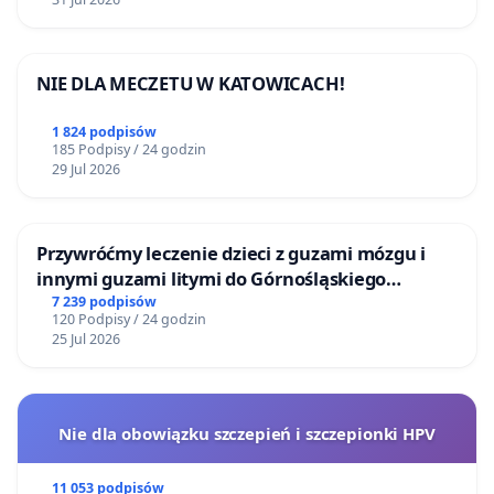
NIE DLA MECZETU W KATOWICACH!
1 824 podpisów
185 Podpisy / 24 godzin
29 Jul 2026
Przywróćmy leczenie dzieci z guzami mózgu i
innymi guzami litymi do Górnośląskiego
Centrum Zdrowia Dziecka w Katowicach
7 239 podpisów
120 Podpisy / 24 godzin
25 Jul 2026
Nie dla obowiązku szczepień i szczepionki HPV
11 053 podpisów