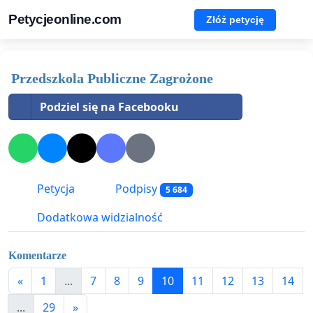
Petycjeonline.com
Złóż petycję
Przedszkola Publiczne Zagrożone
Podziel się na Facebooku
Petycja
Podpisy
5 684
Dodatkowa widzialność
Komentarze
«
1
...
7
8
9
10
11
12
13
14
...
29
»