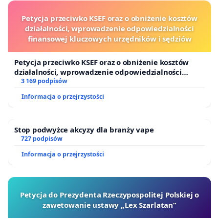
Petycja przeciwko KSEF oraz o obniżenie kosztów
działalności, wprowadzenie odpowiedzialności
finansowej kluczowych urzędników i sędziów
Petycja przeciwko KSEF oraz o obniżenie kosztów
działalności, wprowadzenie odpowiedzialności
finansowej kluczowych urzędników i sędziów
3 169 podpisów
Informacja o przejrzystości
Stop podwyżce akcyzy dla branży vape
727 podpisów
Informacja o przejrzystości
Petycja do Prezydenta Rzeczypospolitej Polskiej o
zawetowanie ustawy „Lex Szarlatan”