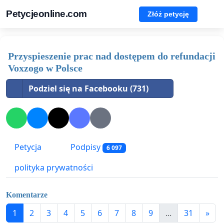
Petycjeonline.com
Złóż petycję
Przyspieszenie prac nad dostępem do refundacji
Voxzogo w Polsce
Podziel się na Facebooku (731)
Petycja
Podpisy
6 097
polityka prywatności
Komentarze
1
2
3
4
5
6
7
8
9
...
31
»