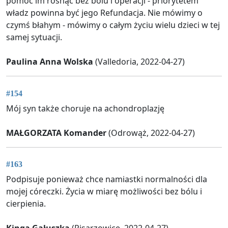
pomoc im rosnąć bez bólu i operacji - priorytetem
władz powinna być jego Refundacja. Nie mówimy o
czymś błahym - mówimy o całym życiu wielu dzieci w tej
samej sytuacji.
Paulina Anna Wolska
(Valledoria, 2022-04-27)
#154
Mój syn także choruje na achondroplazję
MAŁGORZATA Komander
(Odrowąż, 2022-04-27)
#163
Podpisuje ponieważ chce namiastki normalności dla
mojej córeczki. Życia w miarę możliwości bez bólu i
cierpienia.
Kinga Gałuszka
(Pisarzowice, 2022-04-27)