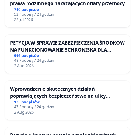
prawa rodzinnego narażających ofiary przemocy
740 podpisów
52 Podpisy / 24 godzin
22 Jul 2026
PETYCJA W SPRAWIE ZABEZPIECZENIA ŚRODKÓW
NA FUNKCJONOWANIE SCHRONISKA DLA
BEZDOMNYCH ZWIERZĄT W SKARYSZEWIE
996 podpisów
48 Podpisy / 24 godzin
2 Aug 2026
Wprowadzenie skutecznych działań
poprawiających bezpieczeństwo na ulicy
Żeromskiego w Otwocku
123 podpisów
47 Podpisy / 24 godzin
2 Aug 2026