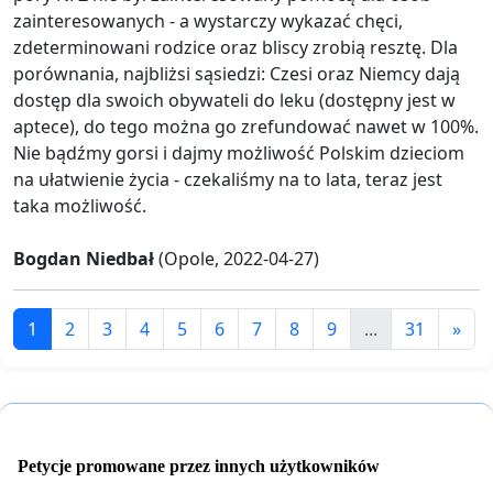
zainteresowanych - a wystarczy wykazać chęci,
zdeterminowani rodzice oraz bliscy zrobią resztę. Dla
porównania, najbliżsi sąsiedzi: Czesi oraz Niemcy dają
dostęp dla swoich obywateli do leku (dostępny jest w
aptece), do tego można go zrefundować nawet w 100%.
Nie bądźmy gorsi i dajmy możliwość Polskim dzieciom
na ułatwienie życia - czekaliśmy na to lata, teraz jest
taka możliwość.
Bogdan Niedbał
(Opole, 2022-04-27)
1
2
3
4
5
6
7
8
9
...
31
»
Petycje promowane przez innych użytkowników