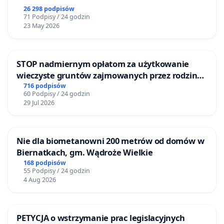
26 298 podpisów
71 Podpisy / 24 godzin
23 May 2026
STOP nadmiernym opłatom za użytkowanie
wieczyste gruntów zajmowanych przez rodzinne
ogrody działkowe.
716 podpisów
60 Podpisy / 24 godzin
29 Jul 2026
Nie dla biometanowni 200 metrów od domów w
Biernatkach, gm. Wądroże Wielkie
168 podpisów
55 Podpisy / 24 godzin
4 Aug 2026
PETYCJA o wstrzymanie prac legislacyjnych