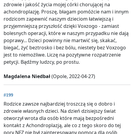
zdrowie i jakość życia mojej córki chorującej na
achondroplazję. Proszę, błagam pomóżcie nam i innym
rodzicom zapewnić naszym dzieciom łatwiejszą i
przyjemniejszą przyszłość dzięki Voxzogo - zamiast
bolesnych operacji, które w naszym przypadku nie dają
poprawy... Dzieci powinny nie martwić się, skakać,
biegać, żyć beztrosko i bez bólu, niestety bez Voxzogo
jest to niemożliwe. Liczę na pozytywne rozpatrzenie
petycji. Bądźmy ludzcy, po prostu.
Magdalena Niedbał
(Opole, 2022-04-27)
#199
Rodzice zawsze najbardziej troszczą się o dobro i
zdrowie własnych dzieci. Na dzień dzisiejszy świat
otworzył wrota dla osób które mają bezpośredni
kontakt z Achondroplazją, ale co z tego skoro do tej
pory NFZ nie był zainteresowany pomocą dla osób