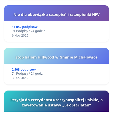
Nie dla obowiązku szczepień i szczepionki HPV
11 052 podpisów
91 Podpisy / 24 godzin
6 Nov 2025
Stop halom Hillwood w Gminie Michałowice
2 503 podpisów
74 Podpisy / 24 godzin
3 Feb 2023
Petycja do Prezydenta Rzeczypospolitej Polskiej o
zawetowanie ustawy „Lex Szarlatan”