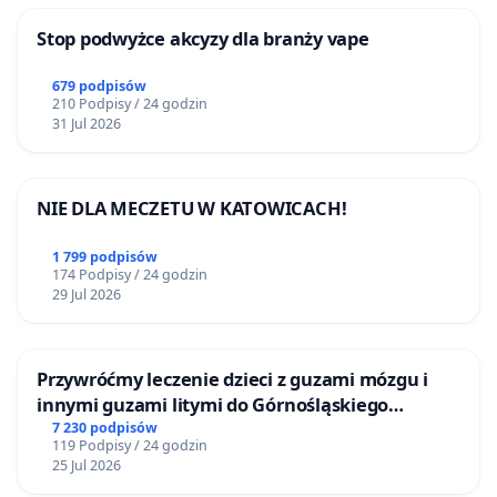
Stop podwyżce akcyzy dla branży vape
679 podpisów
210 Podpisy / 24 godzin
31 Jul 2026
NIE DLA MECZETU W KATOWICACH!
1 799 podpisów
174 Podpisy / 24 godzin
29 Jul 2026
Przywróćmy leczenie dzieci z guzami mózgu i
innymi guzami litymi do Górnośląskiego
Centrum Zdrowia Dziecka w Katowicach
7 230 podpisów
119 Podpisy / 24 godzin
25 Jul 2026