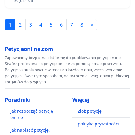
30 Jul 2026
1
2
3
4
5
6
7
8
»
Petycjeonline.com
Zapewniamy bezpłatną platformę do publikowania petycji online.
Stwórz profesjonalną petycję on-line za pomocą naszego serwisu.
Petycje są publikowane w mediach każdego dnia, więc stworzenie
petycji jest świetnym sposobem, na zwrócenie uwagi opinii publicznej
i organów decyzyjnych.
Poradniki
Więcej
Jak rozpocząć petycję
Złóż petycję
online
polityka prywatności
Jak napisać petycję?