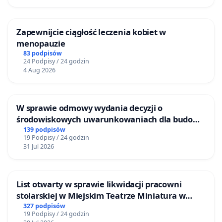
Zapewnijcie ciągłość leczenia kobiet w
menopauzie
83 podpisów
24 Podpisy / 24 godzin
4 Aug 2026
W sprawie odmowy wydania decyzji o
środowiskowych uwarunkowaniach dla budowy
zakładu wytwarzania biometanu „Krynki” w
139 podpisów
19 Podpisy / 24 godzin
Ostrowiu Południowym oraz ochrony
31 Jul 2026
mieszkańców i Puszczy Knyszyńskiej
List otwarty w sprawie likwidacji pracowni
stolarskiej w Miejskim Teatrze Miniatura w
Gdańsku
327 podpisów
19 Podpisy / 24 godzin