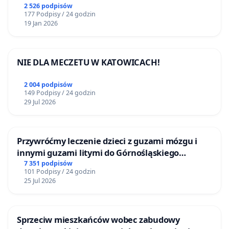
2 526 podpisów
177 Podpisy / 24 godzin
19 Jan 2026
NIE DLA MECZETU W KATOWICACH!
2 004 podpisów
149 Podpisy / 24 godzin
29 Jul 2026
Przywróćmy leczenie dzieci z guzami mózgu i
innymi guzami litymi do Górnośląskiego
Centrum Zdrowia Dziecka w Katowicach
7 351 podpisów
101 Podpisy / 24 godzin
25 Jul 2026
Sprzeciw mieszkańców wobec zabudowy