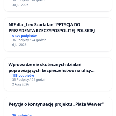
36 Podpisy / 24 godzin
30 Jul 2026
NIE dla „Lex Szarlatan” PETYCJA DO
PREZYDENTA RZECZYPOSPOLITEJ POLSKIEJ
5 379 podpisów
36 Podpisy / 24 godzin
6 Jul 2026
Wprowadzenie skutecznych działań
poprawiających bezpieczeństwo na ulicy
Żeromskiego w Otwocku
183 podpisów
35 Podpisy / 24 godzin
2 Aug 2026
Petycja o kontynuację projektu „Plaża Wawer"
36 podpisów