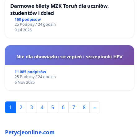
Darmowe bilety MZK Toruń dla uczniów,
studentów i dzieci
160 podpisów
25 Podpisy / 24 godzin
9 Jul 2026
Nie dla obowiązku szczepień i szczepionki HPV
11 085 podpisów
25 Podpisy / 24 godzin
6 Nov 2025
1
2
3
4
5
6
7
8
»
Petycjeonline.com