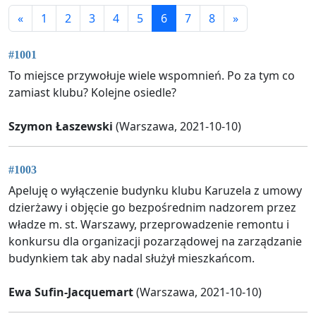
«
1
2
3
4
5
6
7
8
»
#1001
To miejsce przywołuje wiele wspomnień. Po za tym co
zamiast klubu? Kolejne osiedle?
Szymon Łaszewski
(Warszawa, 2021-10-10)
#1003
Apeluję o wyłączenie budynku klubu Karuzela z umowy
dzierżawy i objęcie go bezpośrednim nadzorem przez
władze m. st. Warszawy, przeprowadzenie remontu i
konkursu dla organizacji pozarządowej na zarządzanie
budynkiem tak aby nadal służył mieszkańcom.
Ewa Sufin-Jacquemart
(Warszawa, 2021-10-10)