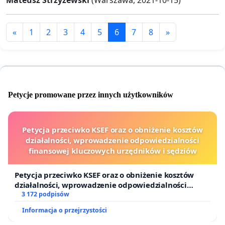
«
1
2
3
4
5
6
7
8
»
Petycje promowane przez innych użytkowników
Petycja przeciwko KSEF oraz o obniżenie kosztów
działalności, wprowadzenie odpowiedzialności
finansowej kluczowych urzędników i sędziów
Petycja przeciwko KSEF oraz o obniżenie kosztów
działalności, wprowadzenie odpowiedzialności
finansowej kluczowych urzędników i sędziów
3 172 podpisów
Informacja o przejrzystości