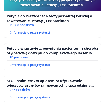
zawetowanie ustawy „Lex Szarlatan”
Petycja do Prezydenta Rzeczypospolitej Polskiej o
zawetowanie ustawy „Lex Szarlatan”
26 358 podpisów
Informacja o przejrzystości
Petycja w sprawie zapewnienia pacjentom z chorobą
otyłościową dostępu do kompleksowego leczenia
oraz programów profilaktycznych.
80 podpisów
Informacja o przejrzystości
STOP nadmiernym opłatom za użytkowanie
wieczyste gruntów zajmowanych przez rodzinne
ogrody działkowe.
747 podpisów
Informacja o przejrzystości