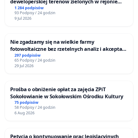
deweloperskiej terenow zielonych w rejonie
Bulwarów Straceńskich w Bielsku-Białej
1 284 podpisów
93 Podpisy / 24 godzin
9 Jul 2026
Nie zgadzamy się na wielkie farmy
fotowoltaiczne bez rzetelnych analiz i akceptacji
mieszkańców
297 podpisów
65 Podpisy / 24 godzin
29 Jul 2026
Prośba o obniżenie opłat za zajęcia ZPiT
Sokołowianie w Sokołowskim Ośrodku Kultury
75 podpisów
58 Podpisy / 24 godzin
6 Aug 2026
Petycja o kontynuowanie prac legislacyjnych