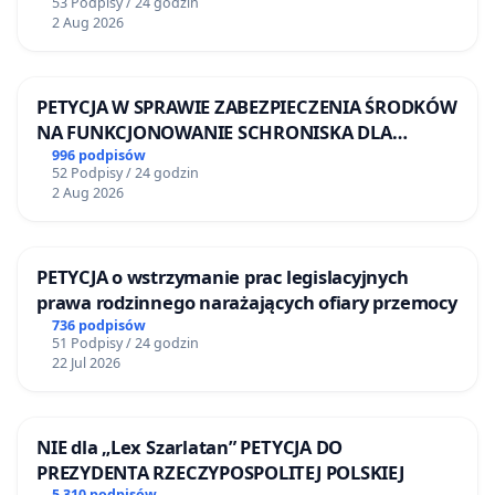
53 Podpisy / 24 godzin
2 Aug 2026
PETYCJA W SPRAWIE ZABEZPIECZENIA ŚRODKÓW
NA FUNKCJONOWANIE SCHRONISKA DLA
BEZDOMNYCH ZWIERZĄT W SKARYSZEWIE
996 podpisów
52 Podpisy / 24 godzin
2 Aug 2026
PETYCJA o wstrzymanie prac legislacyjnych
prawa rodzinnego narażających ofiary przemocy
736 podpisów
51 Podpisy / 24 godzin
22 Jul 2026
NIE dla „Lex Szarlatan” PETYCJA DO
PREZYDENTA RZECZYPOSPOLITEJ POLSKIEJ
5 310 podpisów