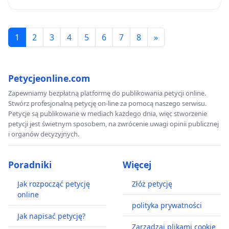
1
2
3
4
5
6
7
8
»
Petycjeonline.com
Zapewniamy bezpłatną platformę do publikowania petycji online.
Stwórz profesjonalną petycję on-line za pomocą naszego serwisu.
Petycje są publikowane w mediach każdego dnia, więc stworzenie
petycji jest świetnym sposobem, na zwrócenie uwagi opinii publicznej
i organów decyzyjnych.
Poradniki
Więcej
Jak rozpocząć petycję
Złóż petycję
online
polityka prywatności
Jak napisać petycję?
Zarządzaj plikami cookie