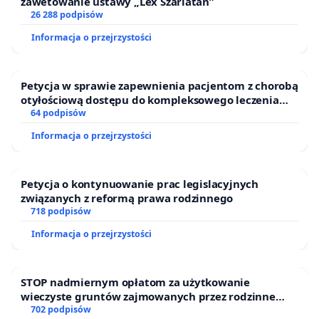
zawetowanie ustawy „Lex Szarlatan”
26 288 podpisów
Informacja o przejrzystości
Petycja w sprawie zapewnienia pacjentom z chorobą
otyłościową dostępu do kompleksowego leczenia
oraz programów profilaktycznych.
64 podpisów
Informacja o przejrzystości
Petycja o kontynuowanie prac legislacyjnych
związanych z reformą prawa rodzinnego
718 podpisów
Informacja o przejrzystości
STOP nadmiernym opłatom za użytkowanie
wieczyste gruntów zajmowanych przez rodzinne
ogrody działkowe.
702 podpisów