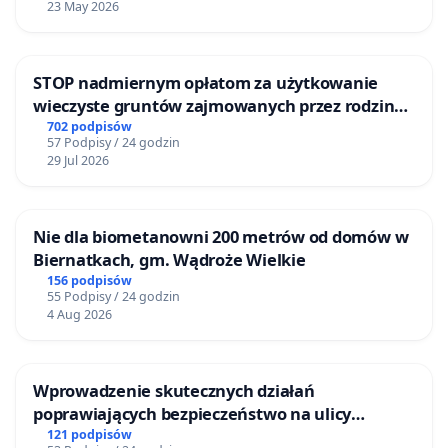
23 May 2026
STOP nadmiernym opłatom za użytkowanie
wieczyste gruntów zajmowanych przez rodzinne
ogrody działkowe.
702 podpisów
57 Podpisy / 24 godzin
29 Jul 2026
Nie dla biometanowni 200 metrów od domów w
Biernatkach, gm. Wądroże Wielkie
156 podpisów
55 Podpisy / 24 godzin
4 Aug 2026
Wprowadzenie skutecznych działań
poprawiających bezpieczeństwo na ulicy
Żeromskiego w Otwocku
121 podpisów