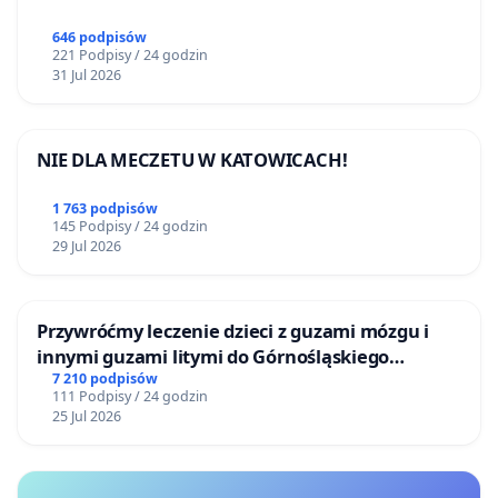
646 podpisów
221 Podpisy / 24 godzin
31 Jul 2026
NIE DLA MECZETU W KATOWICACH!
1 763 podpisów
145 Podpisy / 24 godzin
29 Jul 2026
Przywróćmy leczenie dzieci z guzami mózgu i
innymi guzami litymi do Górnośląskiego
Centrum Zdrowia Dziecka w Katowicach
7 210 podpisów
111 Podpisy / 24 godzin
25 Jul 2026