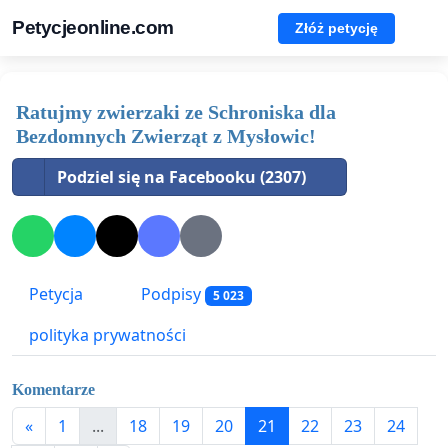
Petycjeonline.com
Złóż petycję
Ratujmy zwierzaki ze Schroniska dla
Bezdomnych Zwierząt z Mysłowic!
Podziel się na Facebooku (2307)
Petycja
Podpisy
5 023
polityka prywatności
Komentarze
«
1
...
18
19
20
21
22
23
24