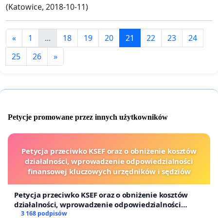
(Katowice, 2018-10-11)
«
1
...
18
19
20
21
22
23
24
25
26
»
Petycje promowane przez innych użytkowników
Petycja przeciwko KSEF oraz o obniżenie kosztów
działalności, wprowadzenie odpowiedzialności
finansowej kluczowych urzędników i sędziów
Petycja przeciwko KSEF oraz o obniżenie kosztów
działalności, wprowadzenie odpowiedzialności
finansowej kluczowych urzędników i sędziów
3 168 podpisów