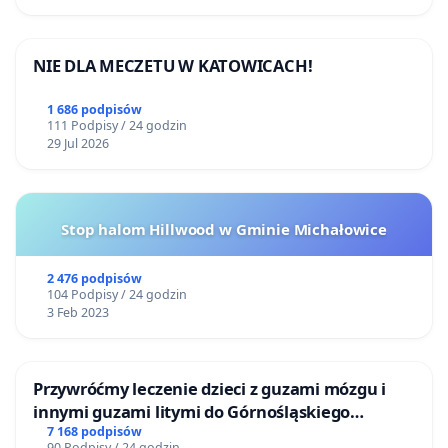
NIE DLA MECZETU W KATOWICACH!
1 686 podpisów
111 Podpisy / 24 godzin
29 Jul 2026
Stop halom Hillwood w Gminie Michałowice
2 476 podpisów
104 Podpisy / 24 godzin
3 Feb 2023
Przywróćmy leczenie dzieci z guzami mózgu i
innymi guzami litymi do Górnośląskiego
Centrum Zdrowia Dziecka w Katowicach
7 168 podpisów
90 Podpisy / 24 godzin