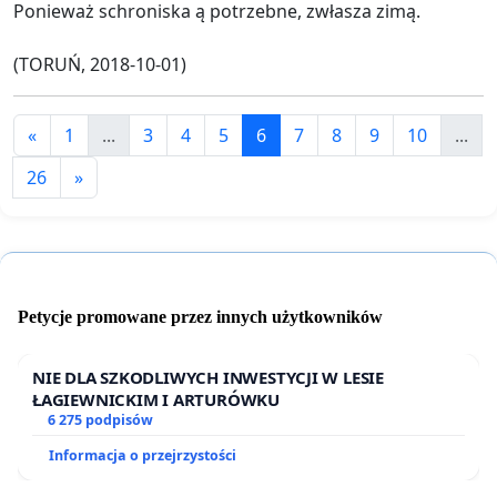
Ponieważ schroniska ą potrzebne, zwłasza zimą.
(TORUŃ, 2018-10-01)
«
1
...
3
4
5
6
7
8
9
10
...
26
»
Petycje promowane przez innych użytkowników
NIE DLA SZKODLIWYCH INWESTYCJI W LESIE
ŁAGIEWNICKIM I ARTURÓWKU
6 275 podpisów
Informacja o przejrzystości