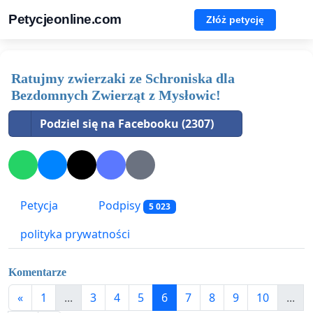
Petycjeonline.com
Złóż petycję
Ratujmy zwierzaki ze Schroniska dla
Bezdomnych Zwierząt z Mysłowic!
Podziel się na Facebooku (2307)
Petycja
Podpisy
5 023
polityka prywatności
Komentarze
«
1
...
3
4
5
6
7
8
9
10
...