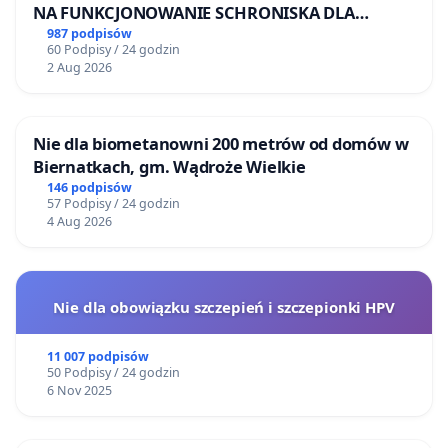
NA FUNKCJONOWANIE SCHRONISKA DLA
BEZDOMNYCH ZWIERZĄT W SKARYSZEWIE
987 podpisów
60 Podpisy / 24 godzin
2 Aug 2026
Nie dla biometanowni 200 metrów od domów w
Biernatkach, gm. Wądroże Wielkie
146 podpisów
57 Podpisy / 24 godzin
4 Aug 2026
Nie dla obowiązku szczepień i szczepionki HPV
11 007 podpisów
50 Podpisy / 24 godzin
6 Nov 2025