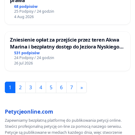
prawa
68 podpisów
25 Podpisy / 24 godzin
4 Aug 2026
Zniesienie opłat za przejście przez teren Akwa
Marina i bezpłatny dostęp do Jeziora Nyskiego
dla mieszkańców Gminy Nysa
531 podpisów
24 Podpisy / 24 godzin
26 Jul 2026
1
2
3
4
5
6
7
»
Petycjeonline.com
Zapewniamy bezpłatną platformę do publikowania petycji online.
Stwórz profesjonalną petycję on-line za pomocą naszego serwisu.
Petycje są publikowane w mediach każdego dnia, więc stworzenie