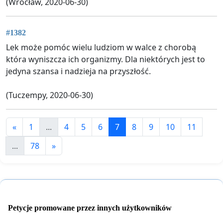
(Wrocław, 2020-06-30)
#1382
Lek może pomóc wielu ludziom w walce z chorobą
która wyniszcza ich organizmy. Dla niektórych jest to
jedyna szansa i nadzieja na przyszłość.
(Tuczempy, 2020-06-30)
«
1
...
4
5
6
7
8
9
10
11
...
78
»
Petycje promowane przez innych użytkowników