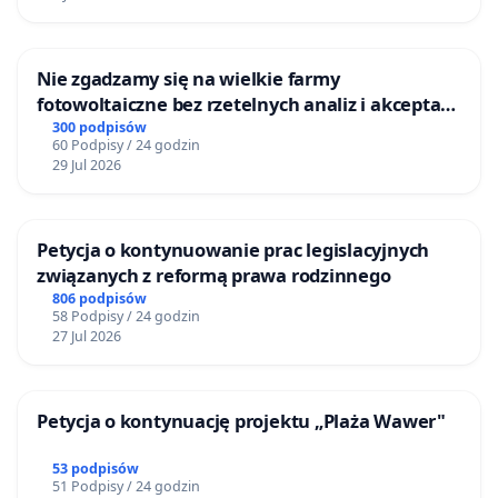
Nie zgadzamy się na wielkie farmy
fotowoltaiczne bez rzetelnych analiz i akceptacji
mieszkańców
300 podpisów
60 Podpisy / 24 godzin
29 Jul 2026
Petycja o kontynuowanie prac legislacyjnych
związanych z reformą prawa rodzinnego
806 podpisów
58 Podpisy / 24 godzin
27 Jul 2026
Petycja o kontynuację projektu „Plaża Wawer"
53 podpisów
51 Podpisy / 24 godzin