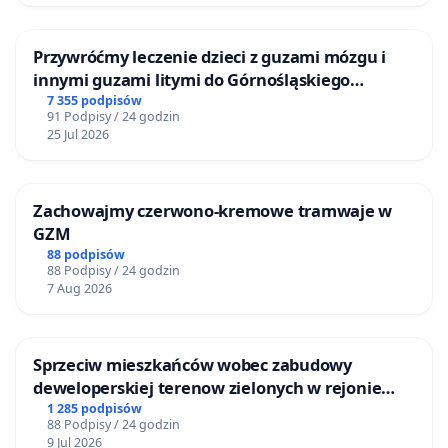
Przywróćmy leczenie dzieci z guzami mózgu i
innymi guzami litymi do Górnośląskiego
Centrum Zdrowia Dziecka w Katowicach
7 355 podpisów
91 Podpisy / 24 godzin
25 Jul 2026
Zachowajmy czerwono-kremowe tramwaje w
GZM
88 podpisów
88 Podpisy / 24 godzin
7 Aug 2026
Sprzeciw mieszkańców wobec zabudowy
deweloperskiej terenow zielonych w rejonie
Bulwarów Straceńskich w Bielsku-Białej
1 285 podpisów
88 Podpisy / 24 godzin
9 Jul 2026