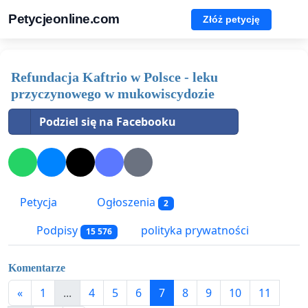
Petycjeonline.com
Złóż petycję
Refundacja Kaftrio w Polsce - leku
przyczynowego w mukowiscydozie
Podziel się na Facebooku
Petycja
Ogłoszenia
2
Podpisy
polityka prywatności
15 576
Komentarze
«
1
...
4
5
6
7
8
9
10
11