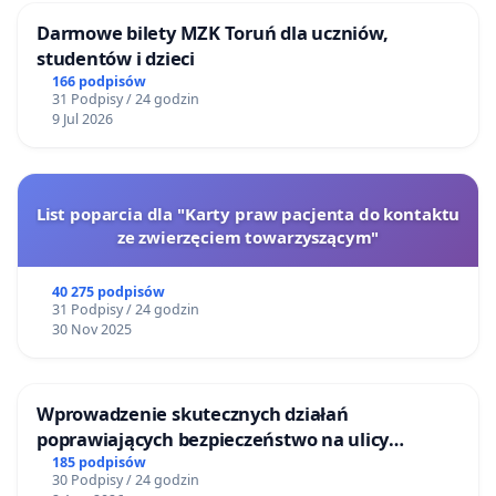
Darmowe bilety MZK Toruń dla uczniów,
studentów i dzieci
166 podpisów
31 Podpisy / 24 godzin
9 Jul 2026
List poparcia dla "Karty praw pacjenta do kontaktu
ze zwierzęciem towarzyszącym"
40 275 podpisów
31 Podpisy / 24 godzin
30 Nov 2025
Wprowadzenie skutecznych działań
poprawiających bezpieczeństwo na ulicy
Żeromskiego w Otwocku
185 podpisów
30 Podpisy / 24 godzin