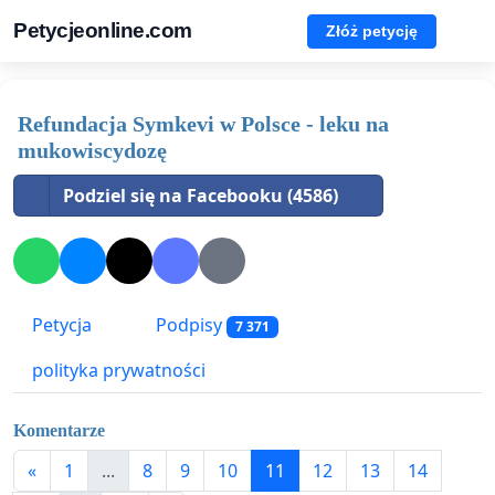
Petycjeonline.com
Złóż petycję
Refundacja Symkevi w Polsce - leku na
mukowiscydozę
Podziel się na Facebooku (4586)
Petycja
Podpisy
7 371
polityka prywatności
Komentarze
«
1
...
8
9
10
11
12
13
14