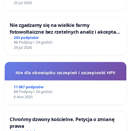
25 Jul 2026
Nie zgadzamy się na wielkie farmy
fotowoltaiczne bez rzetelnych analiz i akceptacji
mieszkańców
243 podpisów
88 Podpisy / 24 godzin
29 Jul 2026
Nie dla obowiązku szczepień i szczepionki HPV
11 067 podpisów
88 Podpisy / 24 godzin
6 Nov 2025
Chrońmy dzwony kościelne. Petycja o zmianę
prawa