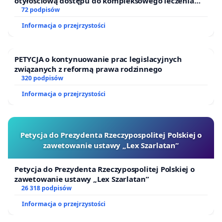
otyłościową dostępu do kompleksowego leczenia
oraz programów profilaktycznych.
72 podpisów
Informacja o przejrzystości
PETYCJA o kontynuowanie prac legislacyjnych
związanych z reformą prawa rodzinnego
320 podpisów
Informacja o przejrzystości
Petycja do Prezydenta Rzeczypospolitej Polskiej o
zawetowanie ustawy „Lex Szarlatan”
Petycja do Prezydenta Rzeczypospolitej Polskiej o
zawetowanie ustawy „Lex Szarlatan”
26 318 podpisów
Informacja o przejrzystości