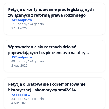
Petycja o kontynuowanie prac legislacyjnych
związanych z reformą prawa rodzinnego
749 podpisów
51 Podpisy / 24 godzin
27 Jul 2026
Wprowadzenie skutecznych działań
poprawiających bezpieczeństwo na ulicy
Żeromskiego w Otwocku
157 podpisów
49 Podpisy / 24 godzin
2 Aug 2026
Petycja o uratowanie I odremontowanie
historycznej Lokomotywy sm42-914
72 podpisów
33 Podpisy / 24 godzin
4 Aug 2026