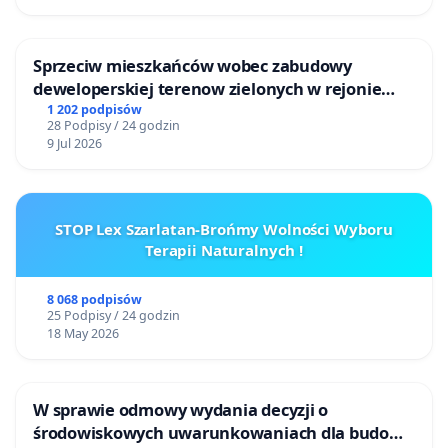
Sprzeciw mieszkańców wobec zabudowy
deweloperskiej terenow zielonych w rejonie
Bulwarów Straceńskich w Bielsku-Białej
1 202 podpisów
28 Podpisy / 24 godzin
9 Jul 2026
STOP Lex Szarlatan-Brońmy Wolności Wyboru
Terapii Naturalnych !
8 068 podpisów
25 Podpisy / 24 godzin
18 May 2026
W sprawie odmowy wydania decyzji o
środowiskowych uwarunkowaniach dla budowy