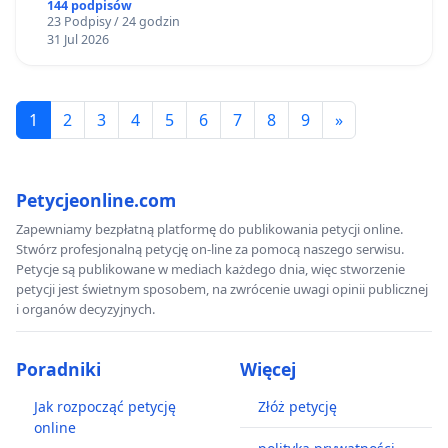
zakładu wytwarzania biometanu „Krynki” w
144 podpisów
23 Podpisy / 24 godzin
Ostrowiu Południowym oraz ochrony
31 Jul 2026
mieszkańców i Puszczy Knyszyńskiej
1
2
3
4
5
6
7
8
9
»
Petycjeonline.com
Zapewniamy bezpłatną platformę do publikowania petycji online.
Stwórz profesjonalną petycję on-line za pomocą naszego serwisu.
Petycje są publikowane w mediach każdego dnia, więc stworzenie
petycji jest świetnym sposobem, na zwrócenie uwagi opinii publicznej
i organów decyzyjnych.
Poradniki
Więcej
Jak rozpocząć petycję
Złóż petycję
online