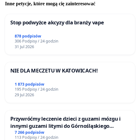
Inne petycje, które mogą cię zainteresować
Stop podwyżce akcyzy dla branży vape
878 podpisów
306 Podpisy / 24 godzin
31 Jul 2026
NIE DLA MECZETU W KATOWICACH!
1 873 podpisów
195 Podpisy / 24 godzin
29 Jul 2026
Przywróćmy leczenie dzieci z guzami mózgu i
innymi guzami litymi do Górnośląskiego
Centrum Zdrowia Dziecka w Katowicach
7 266 podpisów
113 Podpisy / 24 godzin