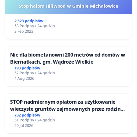
Stop halom Hillwood w Gminie Michałowice
2 523 podpisów
53 Podpisy / 24 godzin
3 Feb 2023
Nie dla biometanowni 200 metrów od domów w
Biernatkach, gm. Wądroże Wielkie
193 podpisów
52 Podpisy / 24 godzin
4 Aug 2026
STOP nadmiernym opłatom za użytkowanie
wieczyste gruntów zajmowanych przez rodzinne
ogrody działkowe.
732 podpisów
51 Podpisy / 24 godzin
29 Jul 2026