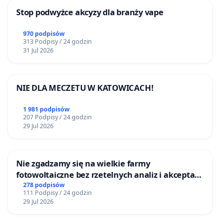
Stop podwyżce akcyzy dla branży vape
970 podpisów
313 Podpisy / 24 godzin
31 Jul 2026
NIE DLA MECZETU W KATOWICACH!
1 981 podpisów
207 Podpisy / 24 godzin
29 Jul 2026
Nie zgadzamy się na wielkie farmy
fotowoltaiczne bez rzetelnych analiz i akceptacji
mieszkańców
278 podpisów
111 Podpisy / 24 godzin
29 Jul 2026