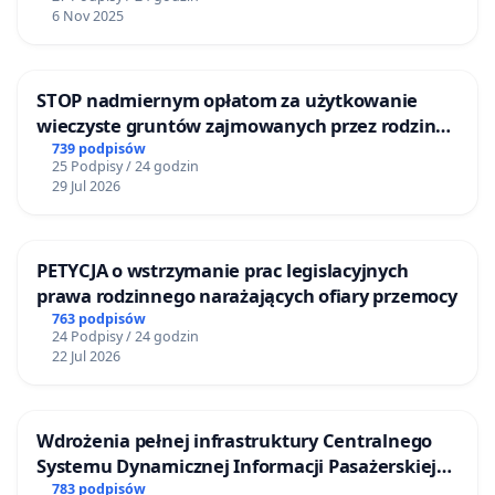
6 Nov 2025
STOP nadmiernym opłatom za użytkowanie
wieczyste gruntów zajmowanych przez rodzinne
ogrody działkowe.
739 podpisów
25 Podpisy / 24 godzin
29 Jul 2026
PETYCJA o wstrzymanie prac legislacyjnych
prawa rodzinnego narażających ofiary przemocy
763 podpisów
24 Podpisy / 24 godzin
22 Jul 2026
Wdrożenia pełnej infrastruktury Centralnego
Systemu Dynamicznej Informacji Pasażerskiej
(CSDiP) na stacji kolejowej w Łomży
783 podpisów