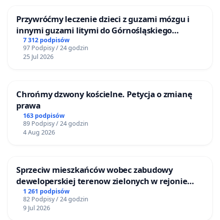
Przywróćmy leczenie dzieci z guzami mózgu i
innymi guzami litymi do Górnośląskiego
Centrum Zdrowia Dziecka w Katowicach
7 312 podpisów
97 Podpisy / 24 godzin
25 Jul 2026
Chrońmy dzwony kościelne. Petycja o zmianę
prawa
163 podpisów
89 Podpisy / 24 godzin
4 Aug 2026
Sprzeciw mieszkańców wobec zabudowy
deweloperskiej terenow zielonych w rejonie
Bulwarów Straceńskich w Bielsku-Białej
1 261 podpisów
82 Podpisy / 24 godzin
9 Jul 2026