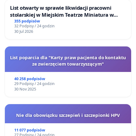
List otwarty w sprawie likwidacji pracowni
stolarskiej w Miejskim Teatrze Miniatura w
Gdańsku
355 podpisów
32 Podpisy / 24 godzin
30 Jul 2026
List poparcia dla "Karty praw pacjenta do kontaktu
ze zwierzęciem towarzyszącym"
40 258 podpisów
29 Podpisy / 24 godzin
30 Nov 2025
Nie dla obowiązku szczepień i szczepionki HPV
11 077 podpisów
27 Podpisy / 24 godzin