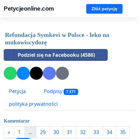
Petycjeonline.com
Złóż petycję
Refundacja Symkevi w Polsce - leku na
mukowiscydozę
Podziel się na Facebooku (4586)
Petycja
Podpisy
7 371
polityka prywatności
Komentarze
«
1
...
29
30
31
32
33
34
35