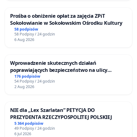
Prośba o obniżenie opłat za zajęcia ZPiT
Sokołowianie w Sokołowskim Ośrodku Kultury
58 podpisów
58 Podpisy / 24 godzin
6 Aug 2026
Wprowadzenie skutecznych działań
poprawiających bezpieczeństwo na ulicy
Żeromskiego w Otwocku
176 podpisów
54 Podpisy / 24 godzin
2 Aug 2026
NIE dla „Lex Szarlatan” PETYCJA DO
PREZYDENTA RZECZYPOSPOLITEJ POLSKIEJ
5 364 podpisów
49 Podpisy / 24 godzin
6 Jul 2026