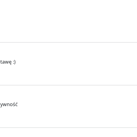
tawę :)
żywność