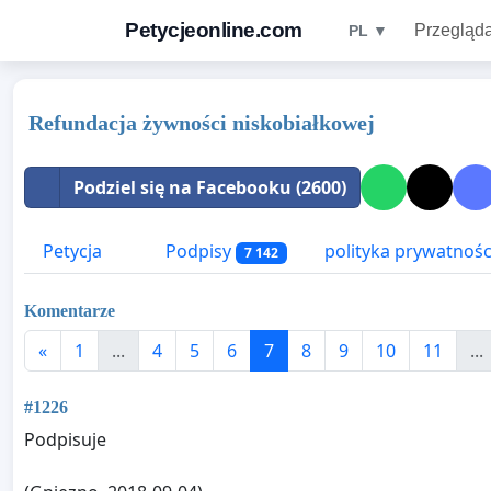
Petycjeonline.com
Przegląda
PL ▼
Refundacja żywności niskobiałkowej
Podziel się na Facebooku (2600)
Petycja
Podpisy
polityka prywatnośc
7 142
Komentarze
«
1
...
4
5
6
7
8
9
10
11
...
#1226
Podpisuje