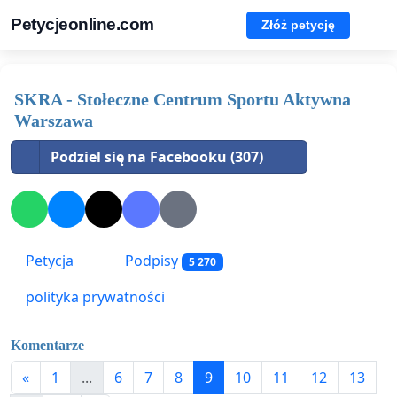
Petycjeonline.com
Złóż petycję
SKRA - Stołeczne Centrum Sportu Aktywna
Warszawa
Podziel się na Facebooku (307)
Petycja
Podpisy
5 270
polityka prywatności
Komentarze
«
1
...
6
7
8
9
10
11
12
13