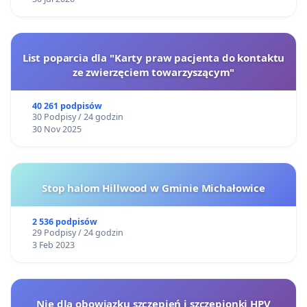
List poparcia dla "Karty praw pacjenta do kontaktu
ze zwierzęciem towarzyszącym"
40 261 podpisów
30 Podpisy / 24 godzin
30 Nov 2025
Stop halom Hillwood w Gminie Michałowice
2 536 podpisów
29 Podpisy / 24 godzin
3 Feb 2023
Nie dla obowiązku szczepień i szczepionki HPV