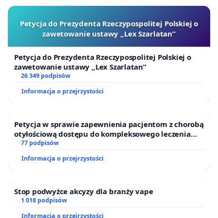
Petycja do Prezydenta Rzeczypospolitej Polskiej o
zawetowanie ustawy „Lex Szarlatan”
Petycja do Prezydenta Rzeczypospolitej Polskiej o
zawetowanie ustawy „Lex Szarlatan”
26 349 podpisów
Informacja o przejrzystości
Petycja w sprawie zapewnienia pacjentom z chorobą
otyłościową dostępu do kompleksowego leczenia
oraz programów profilaktycznych.
77 podpisów
Informacja o przejrzystości
Stop podwyżce akcyzy dla branży vape
1 018 podpisów
Informacja o przejrzystości