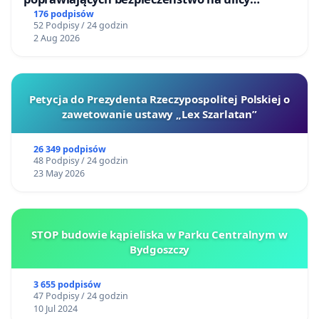
Żeromskiego w Otwocku
176 podpisów
52 Podpisy / 24 godzin
2 Aug 2026
Petycja do Prezydenta Rzeczypospolitej Polskiej o
zawetowanie ustawy „Lex Szarlatan”
26 349 podpisów
48 Podpisy / 24 godzin
23 May 2026
STOP budowie kąpieliska w Parku Centralnym w
Bydgoszczy
3 655 podpisów
47 Podpisy / 24 godzin
10 Jul 2024