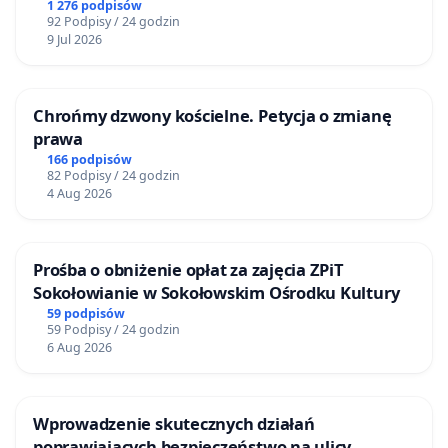
Bulwarów Straceńskich w Bielsku-Białej
1 276 podpisów
92 Podpisy / 24 godzin
9 Jul 2026
Chrońmy dzwony kościelne. Petycja o zmianę
prawa
166 podpisów
82 Podpisy / 24 godzin
4 Aug 2026
Prośba o obniżenie opłat za zajęcia ZPiT
Sokołowianie w Sokołowskim Ośrodku Kultury
59 podpisów
59 Podpisy / 24 godzin
6 Aug 2026
Wprowadzenie skutecznych działań
poprawiających bezpieczeństwo na ulicy