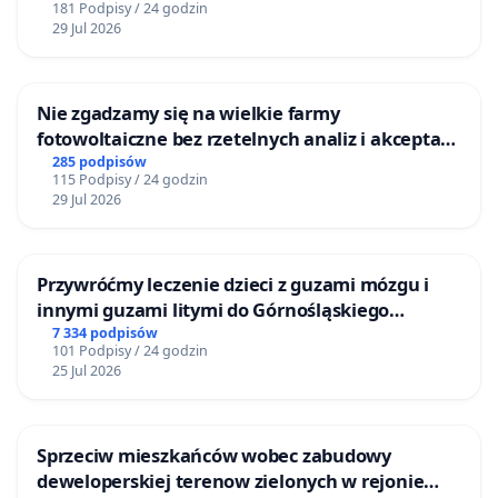
181 Podpisy / 24 godzin
29 Jul 2026
Nie zgadzamy się na wielkie farmy
fotowoltaiczne bez rzetelnych analiz i akceptacji
mieszkańców
285 podpisów
115 Podpisy / 24 godzin
29 Jul 2026
Przywróćmy leczenie dzieci z guzami mózgu i
innymi guzami litymi do Górnośląskiego
Centrum Zdrowia Dziecka w Katowicach
7 334 podpisów
101 Podpisy / 24 godzin
25 Jul 2026
Sprzeciw mieszkańców wobec zabudowy
deweloperskiej terenow zielonych w rejonie