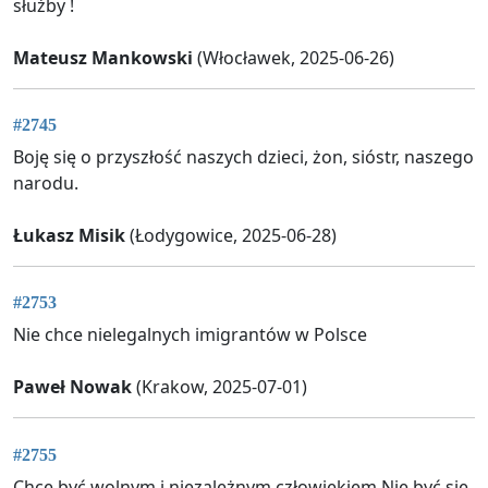
służby !
Mateusz Mankowski
(Włocławek, 2025-06-26)
#2745
Boję się o przyszłość naszych dzieci, żon, sióstr, naszego
narodu.
Łukasz Misik
(Łodygowice, 2025-06-28)
#2753
Nie chce nielegalnych imigrantów w Polsce
Paweł Nowak
(Krakow, 2025-07-01)
#2755
Chce być wolnym i niezależnym człowiekiem.Nie być się