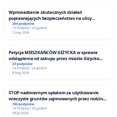
Wprowadzenie skutecznych działań
poprawiających bezpieczeństwo na ulicy
Żeromskiego w Otwocku
204 podpisów
15 Podpisy / 24 godzin
2 Aug 2026
Petycja MIESZKAŃCÓW GIŻYCKA w sprawie
odstąpienia od zakupu przez miasto Giżycko
nieruchomości położonej nad jeziorem Niegocin
23 podpisów
14 Podpisy / 24 godzin
8 Aug 2026
STOP nadmiernym opłatom za użytkowanie
wieczyste gruntów zajmowanych przez rodzinne
ogrody działkowe.
766 podpisów
14 Podpisy / 24 godzin
29 Jul 2026