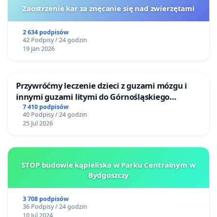
Zaostrzenie kar za znęcanie się nad zwierzętami
2 634 podpisów
42 Podpisy / 24 godzin
19 Jan 2026
Przywróćmy leczenie dzieci z guzami mózgu i
innymi guzami litymi do Górnośląskiego
Centrum Zdrowia Dziecka w Katowicach
7 410 podpisów
40 Podpisy / 24 godzin
25 Jul 2026
STOP budowie kąpieliska w Parku Centralnym w
Bydgoszczy
3 708 podpisów
36 Podpisy / 24 godzin
10 Jul 2024