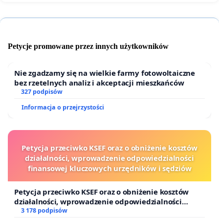
Petycje promowane przez innych użytkowników
Nie zgadzamy się na wielkie farmy fotowoltaiczne
bez rzetelnych analiz i akceptacji mieszkańców
327 podpisów
Informacja o przejrzystości
Petycja przeciwko KSEF oraz o obniżenie kosztów
działalności, wprowadzenie odpowiedzialności
finansowej kluczowych urzędników i sędziów
Petycja przeciwko KSEF oraz o obniżenie kosztów
działalności, wprowadzenie odpowiedzialności
finansowej kluczowych urzędników i sędziów
3 178 podpisów