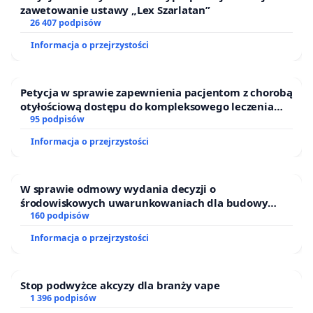
zawetowanie ustawy „Lex Szarlatan”
26 407 podpisów
Informacja o przejrzystości
Petycja w sprawie zapewnienia pacjentom z chorobą
otyłościową dostępu do kompleksowego leczenia
oraz programów profilaktycznych.
95 podpisów
Informacja o przejrzystości
W sprawie odmowy wydania decyzji o
środowiskowych uwarunkowaniach dla budowy
zakładu wytwarzania biometanu „Krynki” w
160 podpisów
Ostrowiu Południowym oraz ochrony mieszkańców i
Informacja o przejrzystości
Puszczy Knyszyńskiej
Stop podwyżce akcyzy dla branży vape
1 396 podpisów