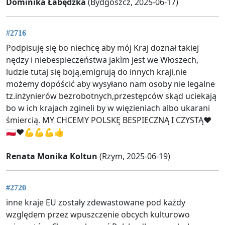
Dominika Łabędzka
(Bydgoszcz, 2025-06-17)
#2716
Podpisuję się bo niechcę aby mój Kraj doznał takiej
nędzy i niebespieczeństwa jakìm jest we Włoszech,
ludzie tutaj się boją,emigrują do innych kraji,nie
możemy dopóścić aby wysyłano nam osoby nie legalne
tz.inżynierów bezrobotnych,przestępców skąd uciekają
bo w ich krajach zgineli by w więzieniach albo ukarani
śmiercią. MY CHCEMY POLSKĘ BESPIECZNĄ I CZYSTĄ♥️
🇵🇱♥️💪💪💪👍
Renata Monika Koltun
(Rzym, 2025-06-19)
#2720
inne kraje EU zostały zdewastowane pod każdy
względem przez wpuszczenie obcych kulturowo