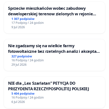
Sprzeciw mieszkańców wobec zabudowy
deweloperskiej terenow zielonych w rejonie
Bulwarów Straceńskich w Bielsku-Białej
1 307 podpisów
17 Podpisy / 24 godzin
9 Jul 2026
Nie zgadzamy się na wielkie farmy
fotowoltaiczne bez rzetelnych analiz i akceptacji
mieszkańców
327 podpisów
16 Podpisy / 24 godzin
29 Jul 2026
NIE dla „Lex Szarlatan” PETYCJA DO
PREZYDENTA RZECZYPOSPOLITEJ POLSKIEJ
5 404 podpisów
16 Podpisy / 24 godzin
6 Jul 2026