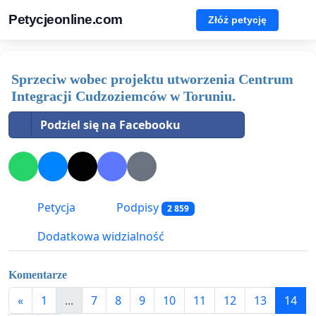
Petycjeonline.com
Złóż petycję
Sprzeciw wobec projektu utworzenia Centrum
Integracji Cudzoziemców w Toruniu.
Podziel się na Facebooku
Petycja
Podpisy
2 859
Dodatkowa widzialność
Komentarze
«
1
...
7
8
9
10
11
12
13
14