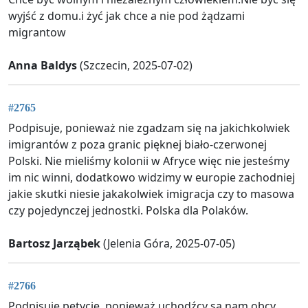
wyjść z domu.i żyć jak chce a nie pod żądzami
migrantow
Anna Baldys
(Szczecin, 2025-07-02)
#2765
Podpisuje, ponieważ nie zgadzam się na jakichkolwiek
imigrantów z poza granic pięknej biało-czerwonej
Polski. Nie mieliśmy kolonii w Afryce więc nie jesteśmy
im nic winni, dodatkowo widzimy w europie zachodniej
jakie skutki niesie jakakolwiek imigracja czy to masowa
czy pojedynczej jednostki. Polska dla Polaków.
Bartosz Jarząbek
(Jelenia Góra, 2025-07-05)
#2766
Podpisuję petycję, ponieważ uchodźcy są nam obcy