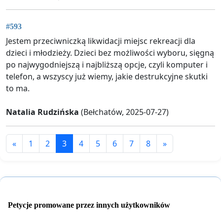
#593
Jestem przeciwniczką likwidacji miejsc rekreacji dla
dzieci i młodzieży. Dzieci bez możliwości wyboru, sięgną
po najwygodniejszą i najbliższą opcje, czyli komputer i
telefon, a wszyscy już wiemy, jakie destrukcyjne skutki
to ma.
Natalia Rudzińska
(Bełchatów, 2025-07-27)
«
1
2
3
4
5
6
7
8
»
Petycje promowane przez innych użytkowników