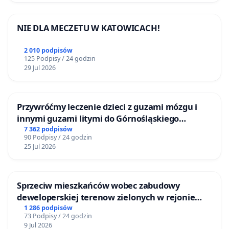
NIE DLA MECZETU W KATOWICACH!
2 010 podpisów
125 Podpisy / 24 godzin
29 Jul 2026
Przywróćmy leczenie dzieci z guzami mózgu i
innymi guzami litymi do Górnośląskiego
Centrum Zdrowia Dziecka w Katowicach
7 362 podpisów
90 Podpisy / 24 godzin
25 Jul 2026
Sprzeciw mieszkańców wobec zabudowy
deweloperskiej terenow zielonych w rejonie
Bulwarów Straceńskich w Bielsku-Białej
1 286 podpisów
73 Podpisy / 24 godzin
9 Jul 2026