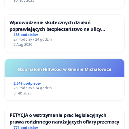
30 Nov 2025
Wprowadzenie skutecznych działań
poprawiających bezpieczeństwo na ulicy
Żeromskiego w Otwocku
185 podpisów
27 Podpisy / 24 godzin
2 Aug 2026
Stop halom Hillwood w Gminie Michałowice
2 549 podpisów
25 Podpisy / 24 godzin
3 Feb 2023
PETYCJA o wstrzymanie prac legislacyjnych
prawa rodzinnego narażających ofiary przemocy
771 podpisów