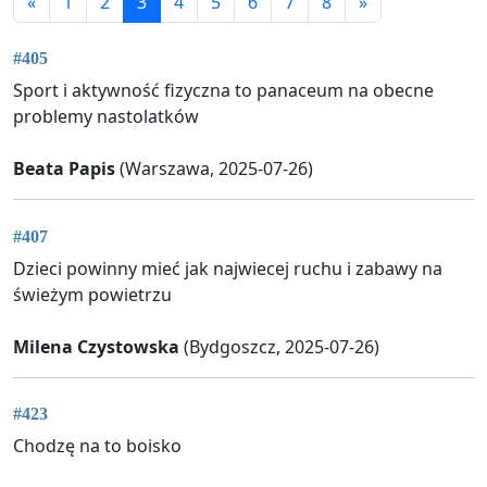
«
1
2
3
4
5
6
7
8
»
#405
Sport i aktywność fizyczna to panaceum na obecne
problemy nastolatków
Beata Papis
(Warszawa, 2025-07-26)
#407
Dzieci powinny mieć jak najwiecej ruchu i zabawy na
świeżym powietrzu
Milena Czystowska
(Bydgoszcz, 2025-07-26)
#423
Chodzę na to boisko