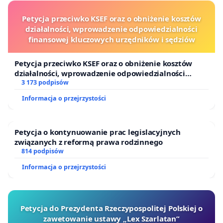
Petycja przeciwko KSEF oraz o obniżenie kosztów
działalności, wprowadzenie odpowiedzialności
finansowej kluczowych urzędników i sędziów
Petycja przeciwko KSEF oraz o obniżenie kosztów
działalności, wprowadzenie odpowiedzialności
finansowej kluczowych urzędników i sędziów
3 173 podpisów
Informacja o przejrzystości
Petycja o kontynuowanie prac legislacyjnych
związanych z reformą prawa rodzinnego
814 podpisów
Informacja o przejrzystości
Petycja do Prezydenta Rzeczypospolitej Polskiej o
zawetowanie ustawy „Lex Szarlatan”