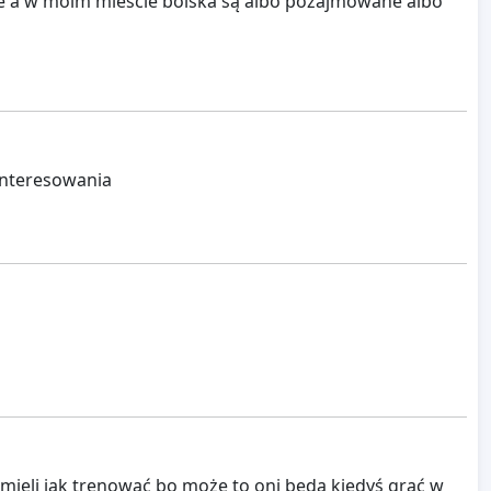
je a w moim mieście boiska są albo pozajmowane albo
ainteresowania
si mieli jak trenować bo może to oni będą kiedyś grać w