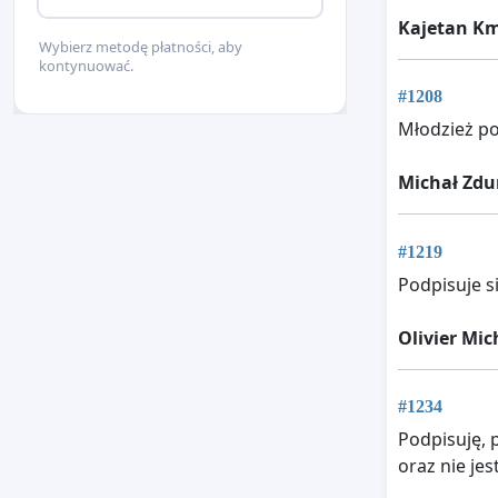
Kajetan Km
Wybierz metodę płatności, aby
kontynuować.
#1208
Młodzież po
Michał Zd
#1219
Podpisuje s
Olivier Mi
#1234
Podpisuję, 
oraz nie je