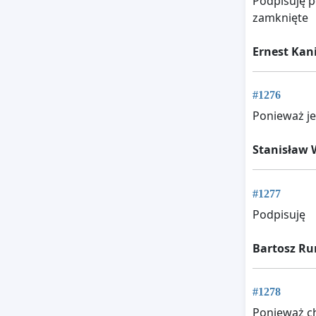
Podpisuję p
zamknięte
Ernest Kan
#1276
Ponieważ je
Stanisław 
#1277
Podpisuję
Bartosz Ru
#1278
Ponieważ chc