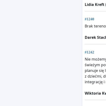
Lidia Kreft
#1240
Brak terenow
Darek Stac
#1242
Nie możemy 
świeżym pow
planuje się 
z dziećmi, d
integrację 
Wiktoria K