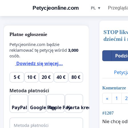
Petycjeonline.com
Przegląda
PL ▼
STOP likw
Płatne ogłoszenie
dziećmi i
Petycjeonline.com będzie
reklamować tę petycję wśród
3,000
Podzi
osób.
Dowiedz się więcej...
Petycj
5 €
10 €
20 €
40 €
80 €
Komentarze
Metoda płatności
«
1
2
PayPal
Google Pay
Apple Pay
Karta kredytowa
#1207
Nie chcę od
Metoda płatności