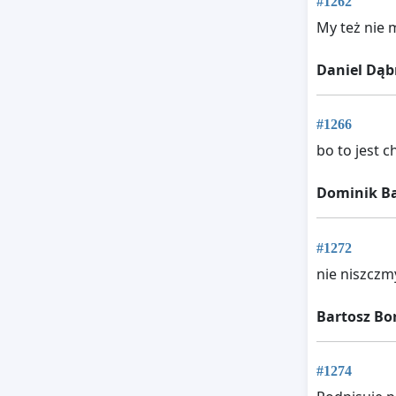
#1262
My też nie m
Daniel Dąb
#1266
bo to jest 
Dominik B
#1272
nie niszczm
Bartosz Bo
#1274