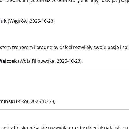
onieważ sam jestem dzieckiem który chciałby rozwijać pas
iuk
(Węgrów, 2025-10-23)
stem trenerem i pragnę by dzieci rozwijały swoje pasje i z
Walczak
(Wola Filipowska, 2025-10-23)
miński
(Kikół, 2025-10-23)
ę by Polska piłka się rozwijala oraz by dzieciaki jak i star