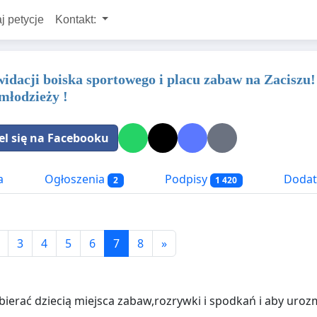
j petycje
Kontakt:
idacji boiska sportowego i placu zabaw na Zaciszu!
 młodzieży !
el się na Facebooku
a
Ogłoszenia
Podpisy
Dodat
2
1 420
3
4
5
6
7
8
»
bierać dziecią miejsca zabaw,rozrywki i spodkań i aby urozma