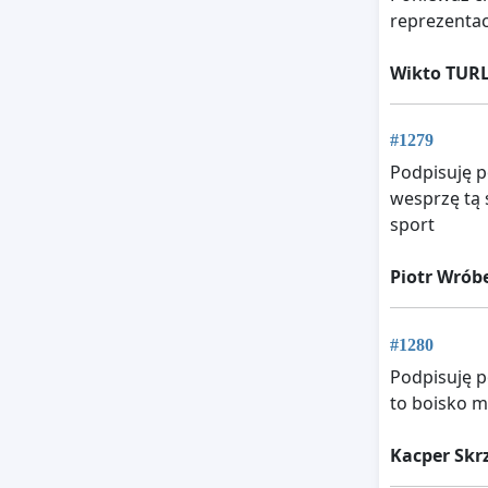
reprezentac
Wikto TURL
#1279
Podpisuję p
wesprzę tą 
sport
Piotr Wrób
#1280
Podpisuję p
to boisko m
Kacper Skr