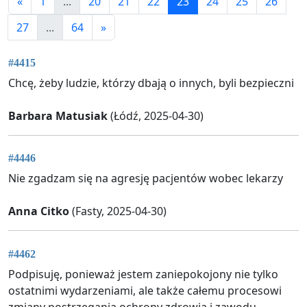
«
1
...
20
21
22
23
24
25
26
27
...
64
»
#4415
Chcę, żeby ludzie, którzy dbają o innych, byli bezpieczni
Barbara Matusiak
(Łódź, 2025-04-30)
#4446
Nie zgadzam się na agresję pacjentów wobec lekarzy
Anna Citko
(Fasty, 2025-04-30)
#4462
Podpisuję, ponieważ jestem zaniepokojony nie tylko
ostatnimi wydarzeniami, ale także całemu procesowi
zmiany postrzegania ochrony zdrowia i zawodu