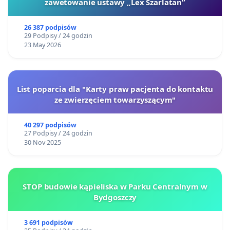
zawetowanie ustawy „Lex Szarlatan”
26 387 podpisów
29 Podpisy / 24 godzin
23 May 2026
List poparcia dla "Karty praw pacjenta do kontaktu
ze zwierzęciem towarzyszącym"
40 297 podpisów
27 Podpisy / 24 godzin
30 Nov 2025
STOP budowie kąpieliska w Parku Centralnym w
Bydgoszczy
3 691 podpisów