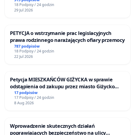
mieszkańców
18 Podpisy / 24 godzin
29 Jul 2026
PETYCJA o wstrzymanie prac legislacyjnych
prawa rodzinnego narażających ofiary przemocy
787 podpisów
18 Podpisy / 24 godzin
22 Jul 2026
Petycja MIESZKAŃCÓW GIŻYCKA w sprawie
odstąpienia od zakupu przez miasto Giżycko
nieruchomości położonej nad jeziorem Niegocin
17 podpisów
17 Podpisy / 24 godzin
8 Aug 2026
Wprowadzenie skutecznych działań
poprawiających bezpieczeństwo na ulicy