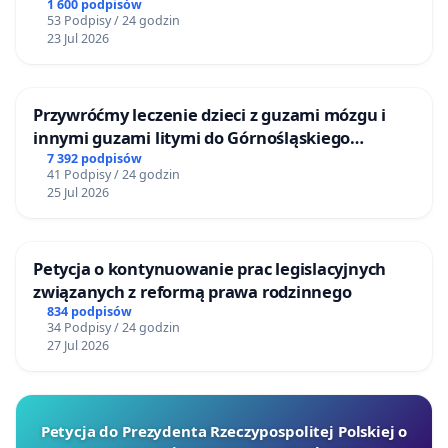
1 600 podpisów
53 Podpisy / 24 godzin
23 Jul 2026
Przywróćmy leczenie dzieci z guzami mózgu i
innymi guzami litymi do Górnośląskiego
Centrum Zdrowia Dziecka w Katowicach
7 392 podpisów
41 Podpisy / 24 godzin
25 Jul 2026
Petycja o kontynuowanie prac legislacyjnych
związanych z reformą prawa rodzinnego
834 podpisów
34 Podpisy / 24 godzin
27 Jul 2026
Petycja do Prezydenta Rzeczypospolitej Polskiej o