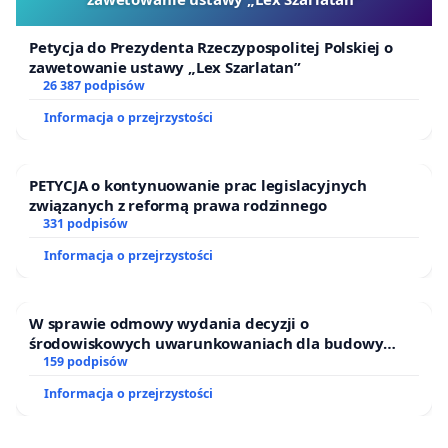
Petycja do Prezydenta Rzeczypospolitej Polskiej o
zawetowanie ustawy „Lex Szarlatan”
26 387 podpisów
Informacja o przejrzystości
PETYCJA o kontynuowanie prac legislacyjnych
związanych z reformą prawa rodzinnego
331 podpisów
Informacja o przejrzystości
W sprawie odmowy wydania decyzji o
środowiskowych uwarunkowaniach dla budowy
zakładu wytwarzania biometanu „Krynki” w
159 podpisów
Ostrowiu Południowym oraz ochrony mieszkańców i
Informacja o przejrzystości
Puszczy Knyszyńskiej