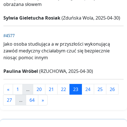
obrażana słowem
Sylwia Gieletucha Rosiak
(Zduńska Wola, 2025-04-30)
#4577
Jako osoba studiująca a w przyszłości wykonującą
zawód medyczny chciałabym czuć się bezpiecznie
niosąc pomoc innym
Paulina Wróbel
(RZUCHOWA, 2025-04-30)
«
1
...
20
21
22
23
24
25
26
27
...
64
»