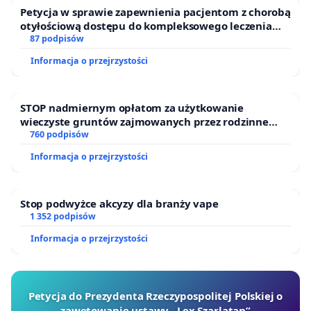
Petycja w sprawie zapewnienia pacjentom z chorobą
otyłościową dostępu do kompleksowego leczenia
oraz programów profilaktycznych.
87 podpisów
Informacja o przejrzystości
STOP nadmiernym opłatom za użytkowanie
wieczyste gruntów zajmowanych przez rodzinne
ogrody działkowe.
760 podpisów
Informacja o przejrzystości
Stop podwyżce akcyzy dla branży vape
1 352 podpisów
Informacja o przejrzystości
Petycja do Prezydenta Rzeczypospolitej Polskiej o
zawetowanie ustawy „Lex Szarlatan”