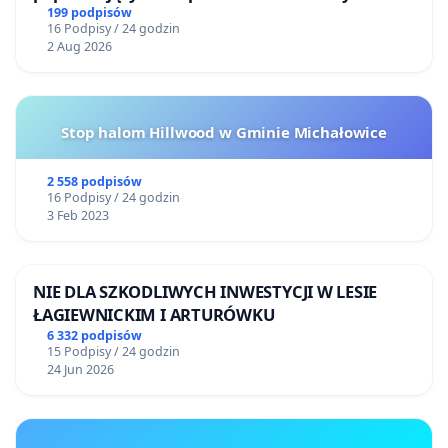
Żeromskiego w Otwocku
199 podpisów
16 Podpisy / 24 godzin
2 Aug 2026
Stop halom Hillwood w Gminie Michałowice
2 558 podpisów
16 Podpisy / 24 godzin
3 Feb 2023
NIE DLA SZKODLIWYCH INWESTYCJI W LESIE
ŁAGIEWNICKIM I ARTURÓWKU
6 332 podpisów
15 Podpisy / 24 godzin
24 Jun 2026