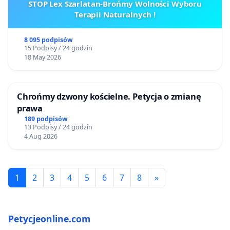
STOP Lex Szarlatan-Brońmy Wolności Wyboru
Terapii Naturalnych !
8 095 podpisów
15 Podpisy / 24 godzin
18 May 2026
Chrońmy dzwony kościelne. Petycja o zmianę
prawa
189 podpisów
13 Podpisy / 24 godzin
4 Aug 2026
1
2
3
4
5
6
7
8
»
Petycjeonline.com