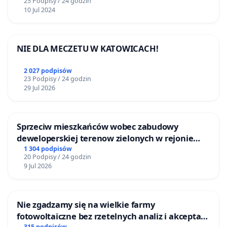
25 Podpisy / 24 godzin
10 Jul 2024
NIE DLA MECZETU W KATOWICACH!
2 027 podpisów
23 Podpisy / 24 godzin
29 Jul 2026
Sprzeciw mieszkańców wobec zabudowy
deweloperskiej terenow zielonych w rejonie
Bulwarów Straceńskich w Bielsku-Białej
1 304 podpisów
20 Podpisy / 24 godzin
9 Jul 2026
Nie zgadzamy się na wielkie farmy
fotowoltaiczne bez rzetelnych analiz i akceptacji
315 podpisów