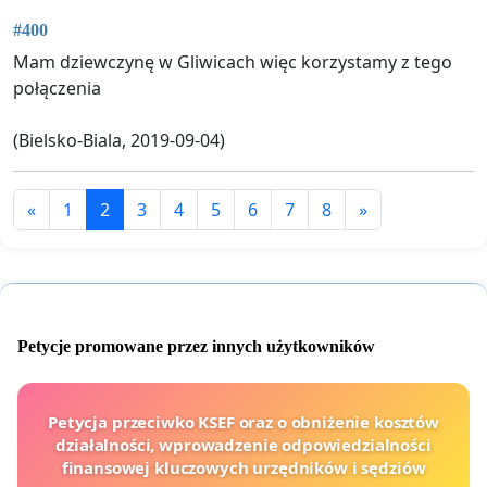
#400
Mam dziewczynę w Gliwicach więc korzystamy z tego
połączenia
(Bielsko-Biala, 2019-09-04)
«
1
2
3
4
5
6
7
8
»
Petycje promowane przez innych użytkowników
Petycja przeciwko KSEF oraz o obniżenie kosztów
działalności, wprowadzenie odpowiedzialności
finansowej kluczowych urzędników i sędziów