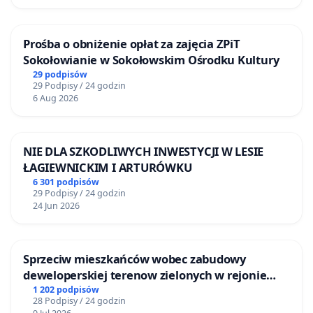
Prośba o obniżenie opłat za zajęcia ZPiT
Sokołowianie w Sokołowskim Ośrodku Kultury
29 podpisów
29 Podpisy / 24 godzin
6 Aug 2026
NIE DLA SZKODLIWYCH INWESTYCJI W LESIE
ŁAGIEWNICKIM I ARTURÓWKU
6 301 podpisów
29 Podpisy / 24 godzin
24 Jun 2026
Sprzeciw mieszkańców wobec zabudowy
deweloperskiej terenow zielonych w rejonie
Bulwarów Straceńskich w Bielsku-Białej
1 202 podpisów
28 Podpisy / 24 godzin