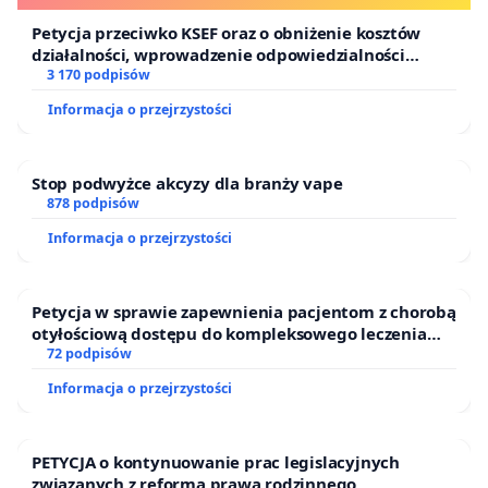
Petycja przeciwko KSEF oraz o obniżenie kosztów
działalności, wprowadzenie odpowiedzialności
finansowej kluczowych urzędników i sędziów
3 170 podpisów
Informacja o przejrzystości
Stop podwyżce akcyzy dla branży vape
878 podpisów
Informacja o przejrzystości
Petycja w sprawie zapewnienia pacjentom z chorobą
otyłościową dostępu do kompleksowego leczenia
oraz programów profilaktycznych.
72 podpisów
Informacja o przejrzystości
PETYCJA o kontynuowanie prac legislacyjnych
związanych z reformą prawa rodzinnego