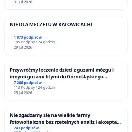
31 Jul 2026
NIE DLA MECZETU W KATOWICACH!
1 873 podpisów
195 Podpisy / 24 godzin
29 Jul 2026
Przywróćmy leczenie dzieci z guzami mózgu i
innymi guzami litymi do Górnośląskiego
Centrum Zdrowia Dziecka w Katowicach
7 266 podpisów
113 Podpisy / 24 godzin
25 Jul 2026
Nie zgadzamy się na wielkie farmy
fotowoltaiczne bez rzetelnych analiz i akceptacji
mieszkańców
243 podpisów