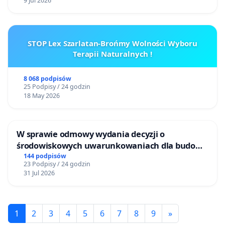
9 Jul 2026
STOP Lex Szarlatan-Brońmy Wolności Wyboru
Terapii Naturalnych !
8 068 podpisów
25 Podpisy / 24 godzin
18 May 2026
W sprawie odmowy wydania decyzji o
środowiskowych uwarunkowaniach dla budowy
zakładu wytwarzania biometanu „Krynki” w
144 podpisów
23 Podpisy / 24 godzin
Ostrowiu Południowym oraz ochrony
31 Jul 2026
mieszkańców i Puszczy Knyszyńskiej
1
2
3
4
5
6
7
8
9
»