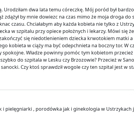
Urodziłam dwa lata temu córeczkę. Mój poród był bardzo s
ż zdążył by mnie dowiezc na czas mimo że moja droga do sz
nac czasu. Chciałabym aby każda kobieta nie tylko z Ustrzyk
ka w szpitalu przy opiece położnych i lekarzy. Mówi się że c
zakończyć się niedotlenieniem dziecka krwotokiem matki a n
czego kobieta w ciąży ma być odepchnieta na boczny tor. W 
y spokojne. Władze powinny pomóc tym kobietom przecież t
 szybko do szpitala w Lesku czy Brzozowie? Przecież w San
anocki. Czy ktoś sprawdził wogole czy ten szpital jest w sta
k i pielęgniarki , porodówka jak i ginekologia w Ustrzykach