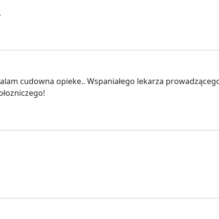
.
ialam cudowna opieke.. Wspaniałego lekarza prowadząceg
ołozniczego!