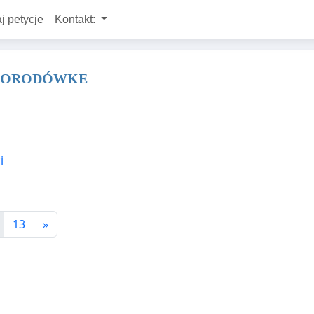
j petycje
Kontakt:
 PORODÓWKE
i
13
»