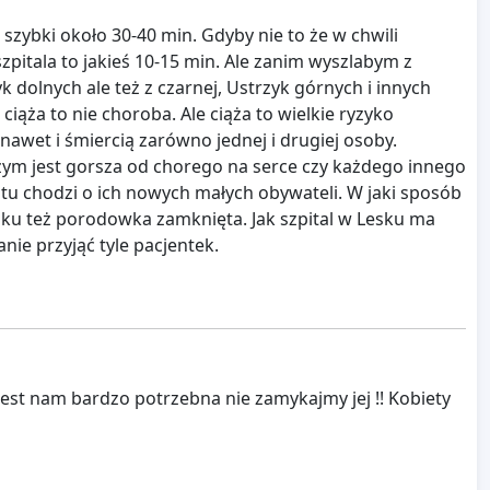
zybki około 30-40 min. Gdyby nie to że w chwili
pitala to jakieś 10-15 min. Ale zanim wyszlabym z
 dolnych ale też z czarnej, Ustrzyk górnych i innych
iąża to nie choroba. Ale ciąża to wielkie ryzyko
awet i śmiercią zarówno jednej i drugiej osoby.
czym jest gorsza od chorego na serce czy każdego innego
u chodzi o ich nowych małych obywateli. W jaki sposób
oku też porodowka zamknięta. Jak szpital w Lesku ma
nie przyjąć tyle pacjentek.
 jest nam bardzo potrzebna nie zamykajmy jej !! Kobiety