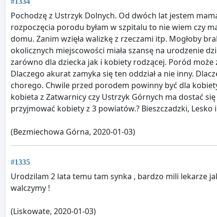
#1334
Pochodzę z Ustrzyk Dolnych. Od dwóch lat jestem mamą. 
rozpoczęcia porodu byłam w szpitalu to nie wiem czy mą
domu. Zanim wzięła walizkę z rzeczami itp. Mogłoby brak
okolicznych miejscowości miała szansę na urodzenie dziec
zarówno dla dziecka jak i kobiety rodzącej. Poród może 
Dlaczego akurat zamyka się ten oddział a nie inny. Dla
chorego. Chwile przed porodem powinny być dla kobiet
kobieta z Zatwarnicy czy Ustrzyk Górnych ma dostać się
przyjmować kobiety z 3 powiatów.? Bieszczadzki, Lesko i s
(Bezmiechowa Górna, 2020-01-03)
#1335
Urodzilam 2 lata temu tam synka , bardzo mili lekarze ja
walczymy !
(Liskowate, 2020-01-03)