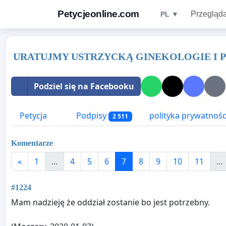
Petycjeonline.com
Przegląda
PL ▼
URATUJMY USTRZYCKĄ GINEKOLOGIE I
Podziel się na Facebooku
Petycja
Podpisy
polityka prywatnośc
2 511
Komentarze
«
1
...
4
5
6
7
8
9
10
11
...
#1224
Mam nadzieję że oddział zostanie bo jest potrzebny.