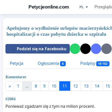
Petycjeonline.com
Przegląda
PL ▼
Apelujemy o wydłużenie urlopów macierzyńskic
hospitalizacji o czas pobytu dziecka w szpitalu
Podziel się na Facebooku
Petycja
Ogłoszenia
Podpisy
6
16 102
Komentarze
«
1
...
8
9
10
11
12
13
14
15
#2004
Ponieważ zgadzam się z tym na milion procent.