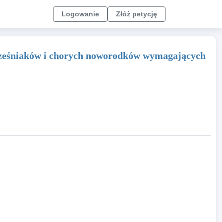
Logowanie
Złóż petycję
cześniaków i chorych noworodków wymagających