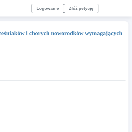
Logowanie
Złóż petycję
cześniaków i chorych noworodków wymagających