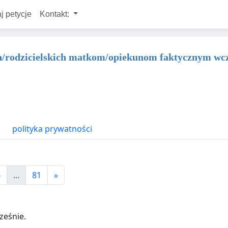
j petycje
Kontakt:
h/rodzicielskich matkom/opiekunom faktycznym w
polityka prywatności
6
...
81
»
ześnie.