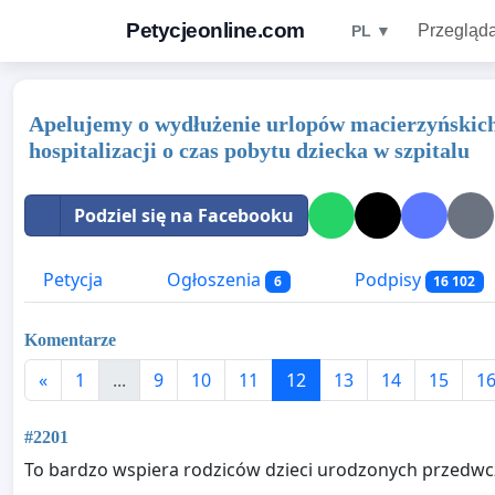
Petycjeonline.com
Przegląda
PL ▼
Apelujemy o wydłużenie urlopów macierzyńskic
hospitalizacji o czas pobytu dziecka w szpitalu
Podziel się na Facebooku
Petycja
Ogłoszenia
Podpisy
6
16 102
Komentarze
«
1
...
9
10
11
12
13
14
15
1
#2201
To bardzo wspiera rodziców dzieci urodzonych przedwc