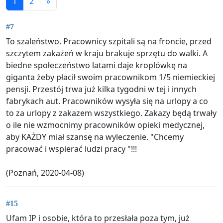
1
2
»
#7
To szaleństwo. Pracownicy szpitali są na froncie, przed
szczytem zakażeń w kraju brakuje sprzętu do walki. A
biedne społeczeństwo latami daje kroplówkę na
giganta żeby płacił swoim pracownikom 1/5 niemieckiej
pensji. Przestój trwa już kilka tygodni w tej i innych
fabrykach aut. Pracowników wysyła się na urlopy a co
to za urlopy z zakazem wszystkiego. Zakazy będą trwały
o ile nie wzmocnimy pracowników opieki medycznej,
aby KAŻDY miał szansę na wyleczenie. "Chcemy
pracować i wspierać ludzi pracy "!!!
(Poznań, 2020-04-08)
#15
Ufam IP i osobie, która to przesłała poza tym, już