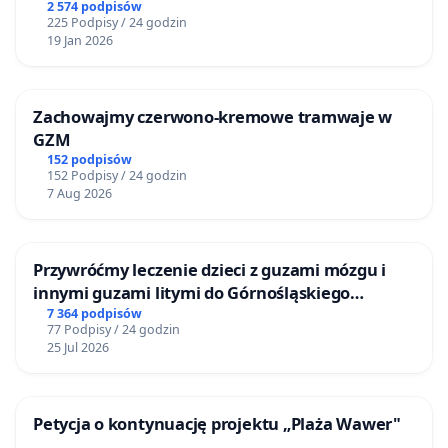
2 574 podpisów
225 Podpisy / 24 godzin
19 Jan 2026
Zachowajmy czerwono-kremowe tramwaje w
GZM
152 podpisów
152 Podpisy / 24 godzin
7 Aug 2026
Przywróćmy leczenie dzieci z guzami mózgu i
innymi guzami litymi do Górnośląskiego
Centrum Zdrowia Dziecka w Katowicach
7 364 podpisów
77 Podpisy / 24 godzin
25 Jul 2026
Petycja o kontynuację projektu „Plaża Wawer"