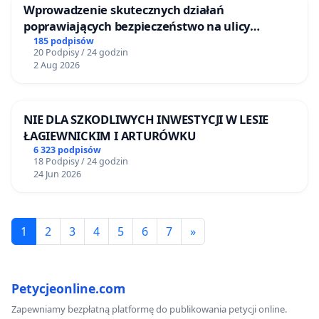
Wprowadzenie skutecznych działań
poprawiających bezpieczeństwo na ulicy
Żeromskiego w Otwocku
185 podpisów
20 Podpisy / 24 godzin
2 Aug 2026
NIE DLA SZKODLIWYCH INWESTYCJI W LESIE
ŁAGIEWNICKIM I ARTURÓWKU
6 323 podpisów
18 Podpisy / 24 godzin
24 Jun 2026
1
2
3
4
5
6
7
»
Petycjeonline.com
Zapewniamy bezpłatną platformę do publikowania petycji online.