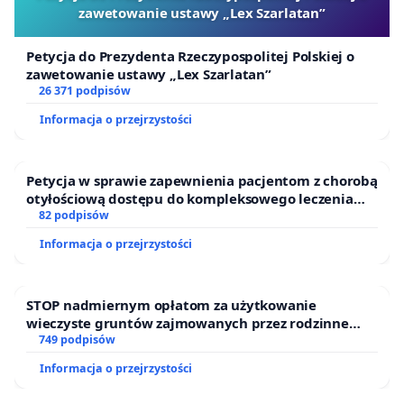
zawetowanie ustawy „Lex Szarlatan”
Petycja do Prezydenta Rzeczypospolitej Polskiej o
zawetowanie ustawy „Lex Szarlatan”
26 371 podpisów
Informacja o przejrzystości
Petycja w sprawie zapewnienia pacjentom z chorobą
otyłościową dostępu do kompleksowego leczenia
oraz programów profilaktycznych.
82 podpisów
Informacja o przejrzystości
STOP nadmiernym opłatom za użytkowanie
wieczyste gruntów zajmowanych przez rodzinne
ogrody działkowe.
749 podpisów
Informacja o przejrzystości