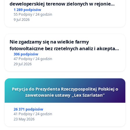
deweloperskiej terenow zielonych w rejonie
Bulwarów Straceńskich w Bielsku-Białej
1 289 podpisów
55 Podpisy / 24 godzin
9 Jul 2026
Nie zgadzamy się na wielkie farmy
fotowoltaiczne bez rzetelnych analiz i akceptacji
mieszkańców
306 podpisów
47 Podpisy / 24 godzin
29 Jul 2026
Petycja do Prezydenta Rzeczypospolitej Polskiej o
zawetowanie ustawy „Lex Szarlatan”
26 371 podpisów
41 Podpisy / 24 godzin
23 May 2026