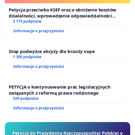
Petycja przeciwko KSEF oraz o obniżenie kosztów
działalności, wprowadzenie odpowiedzialności
finansowej kluczowych urzędników i sędziów
3 173 podpisów
Informacja o przejrzystości
Stop podwyżce akcyzy dla branży vape
1 200 podpisów
Informacja o przejrzystości
PETYCJA o kontynuowanie prac legislacyjnych
związanych z reformą prawa rodzinnego
329 podpisów
Informacja o przejrzystości
Petycja do Prezydenta Rzeczypospolitej Polskiej o