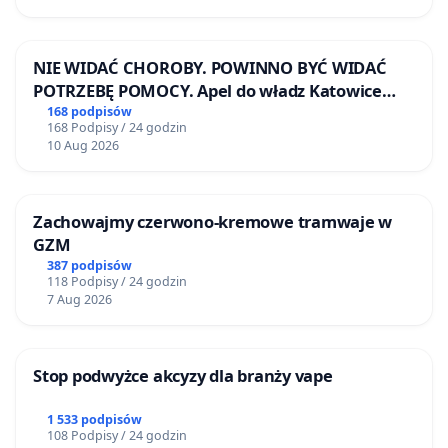
NIE WIDAĆ CHOROBY. POWINNO BYĆ WIDAĆ
POTRZEBĘ POMOCY. Apel do władz Katowice
Airport o przystąpienie do programu HIDDEN
168 podpisów
168 Podpisy / 24 godzin
DISABILITIES SUNFLOWER – SŁONECZNIK –
10 Aug 2026
UKRYTE NIEPEŁNOSPRAWNOŚCI
Zachowajmy czerwono-kremowe tramwaje w
GZM
387 podpisów
118 Podpisy / 24 godzin
7 Aug 2026
Stop podwyżce akcyzy dla branży vape
1 533 podpisów
108 Podpisy / 24 godzin