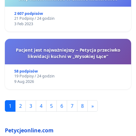
2 607 podpisów
21 Podpisy / 24 godzin
3 Feb 2023
Pacjent jest najważniejszy – Petycja przeciwko
likwidacji kuchni w „Wysokiej Łące”
58 podpisów
19 Podpisy / 24 godzin
9 Aug 2026
1
2
3
4
5
6
7
8
»
Petycjeonline.com