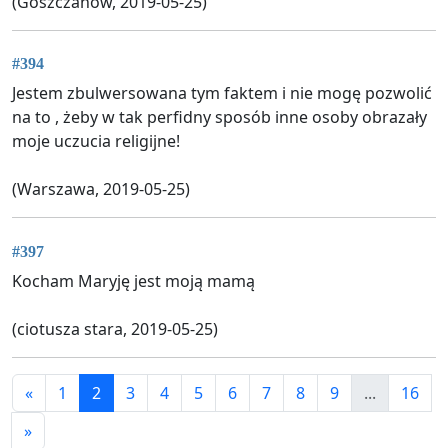
(Goszczanów, 2019-05-25)
#394
Jestem zbulwersowana tym faktem i nie mogę pozwolić
na to , żeby w tak perfidny sposób inne osoby obrazały
moje uczucia religijne!
(Warszawa, 2019-05-25)
#397
Kocham Maryję jest moją mamą
(ciotusza stara, 2019-05-25)
«
1
2
3
4
5
6
7
8
9
...
16
»