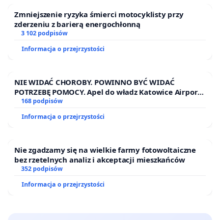
Zmniejszenie ryzyka śmierci motocyklisty przy
zderzeniu z barierą energochłonną
3 102 podpisów
Informacja o przejrzystości
NIE WIDAĆ CHOROBY. POWINNO BYĆ WIDAĆ
POTRZEBĘ POMOCY. Apel do władz Katowice Airport
o przystąpienie do programu HIDDEN DISABILITIES
168 podpisów
SUNFLOWER – SŁONECZNIK – UKRYTE
Informacja o przejrzystości
NIEPEŁNOSPRAWNOŚCI
Nie zgadzamy się na wielkie farmy fotowoltaiczne
bez rzetelnych analiz i akceptacji mieszkańców
352 podpisów
Informacja o przejrzystości