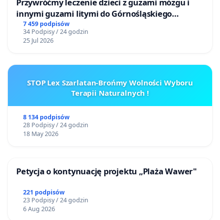
Przywróćmy leczenie dzieci z guzami mózgu i
innymi guzami litymi do Górnośląskiego
Centrum Zdrowia Dziecka w Katowicach
7 459 podpisów
34 Podpisy / 24 godzin
25 Jul 2026
STOP Lex Szarlatan-Brońmy Wolności Wyboru
Terapii Naturalnych !
8 134 podpisów
28 Podpisy / 24 godzin
18 May 2026
Petycja o kontynuację projektu „Plaża Wawer"
221 podpisów
23 Podpisy / 24 godzin
6 Aug 2026