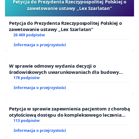
Petycja do Prezydenta Rzeczypospolitej Polskiej o
zawetowanie ustawy „Lex Szarlatan”
Petycja do Prezydenta Rzeczypospolitej Polskiej o
zawetowanie ustawy „Lex Szarlatan”
26 469 podpisów
Informacja o przejrzystości
W sprawie odmowy wydania decyzji o
środowiskowych uwarunkowaniach dla budowy
zakładu wytwarzania biometanu „Krynki” w
178 podpisów
Ostrowiu Południowym oraz ochrony mieszkańców i
Informacja o przejrzystości
Puszczy Knyszyńskiej
Petycja w sprawie zapewnienia pacjentom z chorobą
otyłościową dostępu do kompleksowego leczenia
oraz programów profilaktycznych.
113 podpisów
Informacja o przejrzystości