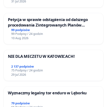
31 Jul 2026
Petycja w sprawie odstąpienia od dalszego
procedowania Zintegrowanych Planów
Inwestycyjnych „Myślenice – Barnasiówka” oraz
99 podpisów
99 Podpisy / 24 godzin
„Myślenice – Bukówka”
10 Aug 2026
NIE DLA MECZETU W KATOWICACH!
2 137 podpisów
75 Podpisy / 24 godzin
29 Jul 2026
Wyznaczmy legalny tor enduro w Lęborku
79 podpisów