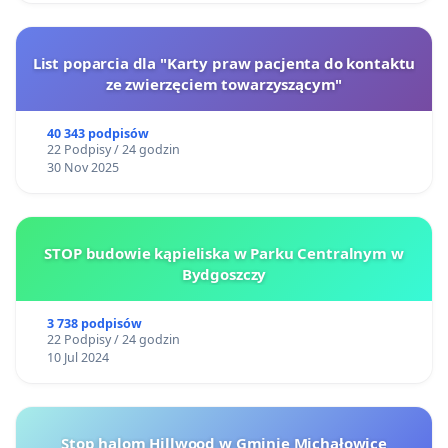
List poparcia dla "Karty praw pacjenta do kontaktu
ze zwierzęciem towarzyszącym"
40 343 podpisów
22 Podpisy / 24 godzin
30 Nov 2025
STOP budowie kąpieliska w Parku Centralnym w
Bydgoszczy
3 738 podpisów
22 Podpisy / 24 godzin
10 Jul 2024
Stop halom Hillwood w Gminie Michałowice