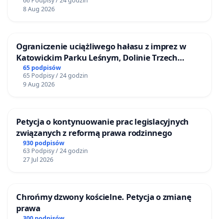
66 Podpisy / 24 godzin
8 Aug 2026
Ograniczenie uciążliwego hałasu z imprez w
Katowickim Parku Leśnym, Dolinie Trzech
Stawów i na Lotnisku Muchowiec
65 podpisów
65 Podpisy / 24 godzin
9 Aug 2026
Petycja o kontynuowanie prac legislacyjnych
związanych z reformą prawa rodzinnego
930 podpisów
63 Podpisy / 24 godzin
27 Jul 2026
Chrońmy dzwony kościelne. Petycja o zmianę
prawa
300 podpisów