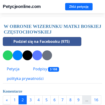
Petycjeonline.com
Złóż petycję
W OBRONIE WIZERUNKU MATKI BOSKIEJ
CZĘSTOCHOWSKIEJ
Podziel się na Facebooku (975)
Petycja
Podpisy
3 108
polityka prywatności
Komentarze
«
1
2
3
4
5
6
7
8
9
...
16