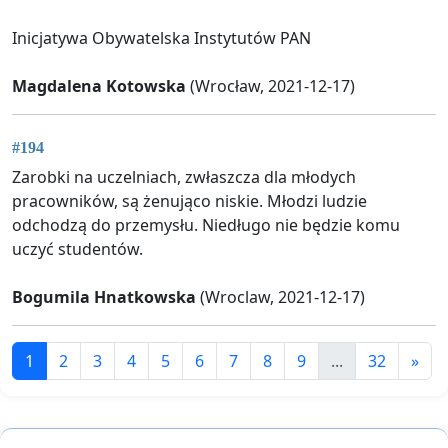
Inicjatywa Obywatelska Instytutów PAN
Magdalena Kotowska
(Wrocław, 2021-12-17)
#194
Zarobki na uczelniach, zwłaszcza dla młodych
pracowników, są żenująco niskie. Młodzi ludzie
odchodzą do przemysłu. Niedługo nie będzie komu
uczyć studentów.
Bogumila Hnatkowska
(Wroclaw, 2021-12-17)
1
2
3
4
5
6
7
8
9
...
32
»