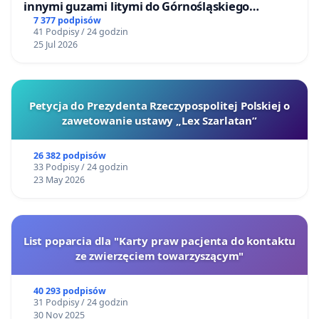
innymi guzami litymi do Górnośląskiego
Centrum Zdrowia Dziecka w Katowicach
7 377 podpisów
41 Podpisy / 24 godzin
25 Jul 2026
Petycja do Prezydenta Rzeczypospolitej Polskiej o
zawetowanie ustawy „Lex Szarlatan”
26 382 podpisów
33 Podpisy / 24 godzin
23 May 2026
List poparcia dla "Karty praw pacjenta do kontaktu
ze zwierzęciem towarzyszącym"
40 293 podpisów
31 Podpisy / 24 godzin
30 Nov 2025