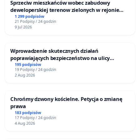
Sprzeciw mieszkańców wobec zabudowy
deweloperskiej terenow zielonych w rejonie
Bulwarów Straceńskich w Bielsku-Białej
1 299 podpisów
21 Podpisy / 24 godzin
9 Jul 2026
Wprowadzenie skutecznych działań
poprawiających bezpieczeństwo na ulicy
Żeromskiego w Otwocku
195 podpisów
19 Podpisy / 24 godzin
2 Aug 2026
Chrońmy dzwony kościelne. Petycja o zmianę
prawa
183 podpisów
17 Podpisy / 24 godzin
4 Aug 2026