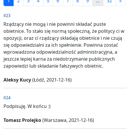
1
2
3
4
5
6
7
8
9
...
32
»
#23
Rządzący nie mogą i nie powinni składać puste
obietnice. To stało się normą społeczną, że politycy ci w
opozycji, oraz ci rządzący składają obietnice i nie czują
się odpowiedzialni za ich spełnienie. Powinna zostać
wprowadzona odpowiedzialność administracyjna, a
jeszcze lepiej karna za niedotrzymanie publicznych
zapowiedzi lub składanie fałszywych obietnic.
Aleksy Kucy
(Łódź, 2021-12-16)
#24
Podpisuję. W końcu :)
Tomasz Prolejko
(Warszawa, 2021-12-16)