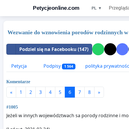
Petycjeonline.com
Przegląda
PL ▼
Wezwanie do wznowienia porodów rodzinnych w R
Podziel się na Facebooku (147)
Petycja
Podpisy
polityka prywatnośc
1 564
Komentarze
«
1
2
3
4
5
6
7
8
»
#1005
Jeżeli w innych województwach sa porody rodzinne i mo