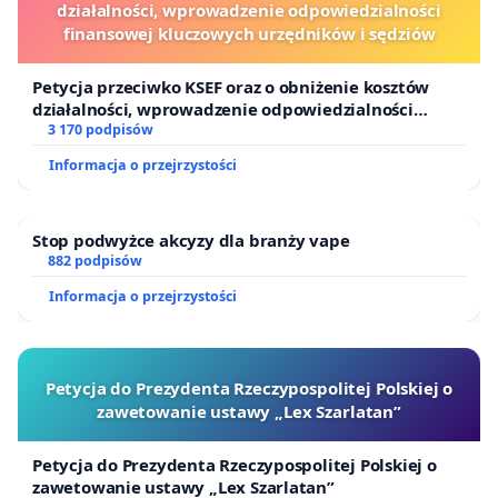
działalności, wprowadzenie odpowiedzialności
finansowej kluczowych urzędników i sędziów
Petycja przeciwko KSEF oraz o obniżenie kosztów
działalności, wprowadzenie odpowiedzialności
finansowej kluczowych urzędników i sędziów
3 170 podpisów
Informacja o przejrzystości
Stop podwyżce akcyzy dla branży vape
882 podpisów
Informacja o przejrzystości
Petycja do Prezydenta Rzeczypospolitej Polskiej o
zawetowanie ustawy „Lex Szarlatan”
Petycja do Prezydenta Rzeczypospolitej Polskiej o
zawetowanie ustawy „Lex Szarlatan”