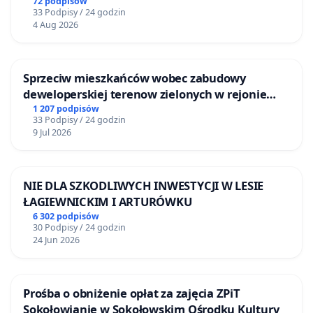
72 podpisów
33 Podpisy / 24 godzin
4 Aug 2026
Sprzeciw mieszkańców wobec zabudowy
deweloperskiej terenow zielonych w rejonie
Bulwarów Straceńskich w Bielsku-Białej
1 207 podpisów
33 Podpisy / 24 godzin
9 Jul 2026
NIE DLA SZKODLIWYCH INWESTYCJI W LESIE
ŁAGIEWNICKIM I ARTURÓWKU
6 302 podpisów
30 Podpisy / 24 godzin
24 Jun 2026
Prośba o obniżenie opłat za zajęcia ZPiT
Sokołowianie w Sokołowskim Ośrodku Kultury