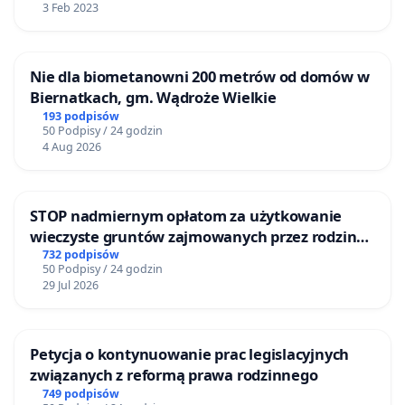
3 Feb 2023
Nie dla biometanowni 200 metrów od domów w
Biernatkach, gm. Wądroże Wielkie
193 podpisów
50 Podpisy / 24 godzin
4 Aug 2026
STOP nadmiernym opłatom za użytkowanie
wieczyste gruntów zajmowanych przez rodzinne
ogrody działkowe.
732 podpisów
50 Podpisy / 24 godzin
29 Jul 2026
Petycja o kontynuowanie prac legislacyjnych
związanych z reformą prawa rodzinnego
749 podpisów