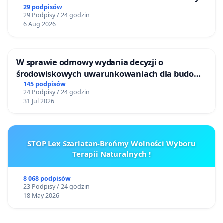
29 podpisów
29 Podpisy / 24 godzin
6 Aug 2026
W sprawie odmowy wydania decyzji o
środowiskowych uwarunkowaniach dla budowy
zakładu wytwarzania biometanu „Krynki” w
145 podpisów
24 Podpisy / 24 godzin
Ostrowiu Południowym oraz ochrony
31 Jul 2026
mieszkańców i Puszczy Knyszyńskiej
STOP Lex Szarlatan-Brońmy Wolności Wyboru
Terapii Naturalnych !
8 068 podpisów
23 Podpisy / 24 godzin
18 May 2026