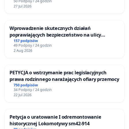
50 Podpisy / 24 godzin
27 Jul 2026
Wprowadzenie skutecznych działań
poprawiających bezpieczeństwo na ulicy
Żeromskiego w Otwocku
157 podpisów
49 Podpisy / 24 godzin
2 Aug 2026
PETYCJA o wstrzymanie prac legislacyjnych
prawa rodzinnego narażających ofiary przemocy
750 podpisów
34 Podpisy / 24 godzin
22 Jul 2026
Petycja o uratowanie I odremontowanie
historycznej Lokomotywy sm42-914