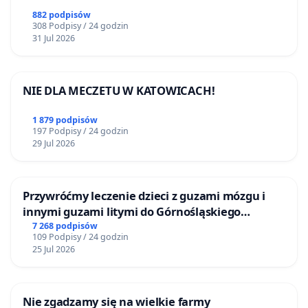
882 podpisów
308 Podpisy / 24 godzin
31 Jul 2026
NIE DLA MECZETU W KATOWICACH!
1 879 podpisów
197 Podpisy / 24 godzin
29 Jul 2026
Przywróćmy leczenie dzieci z guzami mózgu i
innymi guzami litymi do Górnośląskiego
Centrum Zdrowia Dziecka w Katowicach
7 268 podpisów
109 Podpisy / 24 godzin
25 Jul 2026
Nie zgadzamy się na wielkie farmy