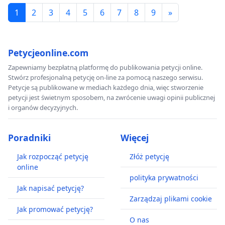
1
2
3
4
5
6
7
8
9
»
Petycjeonline.com
Zapewniamy bezpłatną platformę do publikowania petycji online.
Stwórz profesjonalną petycję on-line za pomocą naszego serwisu.
Petycje są publikowane w mediach każdego dnia, więc stworzenie
petycji jest świetnym sposobem, na zwrócenie uwagi opinii publicznej
i organów decyzyjnych.
Poradniki
Więcej
Jak rozpocząć petycję
Złóż petycję
online
polityka prywatności
Jak napisać petycję?
Zarządzaj plikami cookie
Jak promować petycję?
O nas