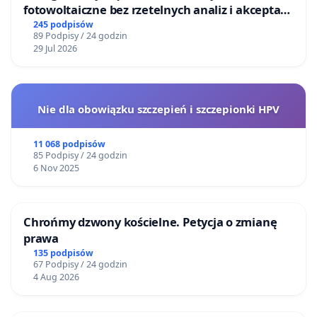
fotowoltaiczne bez rzetelnych analiz i akceptacji
mieszkańców
245 podpisów
89 Podpisy / 24 godzin
29 Jul 2026
Nie dla obowiązku szczepień i szczepionki HPV
11 068 podpisów
85 Podpisy / 24 godzin
6 Nov 2025
Chrońmy dzwony kościelne. Petycja o zmianę
prawa
135 podpisów
67 Podpisy / 24 godzin
4 Aug 2026