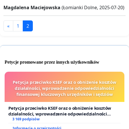
Magdalena Maciejowska
(Łomianki Dolne, 2025-07-20)
«
1
2
Petycje promowane przez innych użytkowników
Petycja przeciwko KSEF oraz o obniżenie kosztów
działalności, wprowadzenie odpowiedzialności
finansowej kluczowych urzędników i sędziów
Petycja przeciwko KSEF oraz o obniżenie kosztów
działalności, wprowadzenie odpowiedzialności
finansowej kluczowych urzędników i sędziów
3 169 podpisów
Informacja o przejrzystości