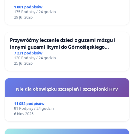
1 801 podpisów
175 Podpisy / 24 godzin
29 Jul 2026
Przywróćmy leczenie dzieci z guzami mózgu i
innymi guzami litymi do Górnośląskiego
Centrum Zdrowia Dziecka w Katowicach
7 231 podpisów
120 Podpisy / 24 godzin
25 Jul 2026
Nie dla obowiązku szczepień i szczepionki HPV
11 052 podpisów
91 Podpisy / 24 godzin
6 Nov 2025