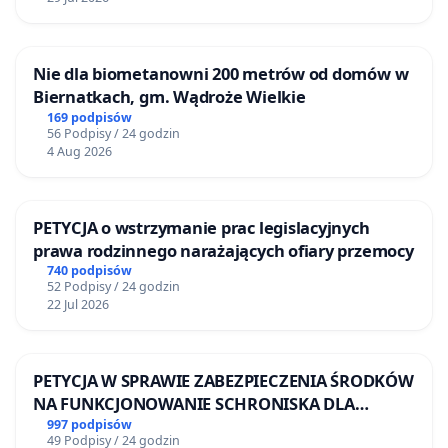
Nie dla biometanowni 200 metrów od domów w
Biernatkach, gm. Wądroże Wielkie
169 podpisów
56 Podpisy / 24 godzin
4 Aug 2026
PETYCJA o wstrzymanie prac legislacyjnych
prawa rodzinnego narażających ofiary przemocy
740 podpisów
52 Podpisy / 24 godzin
22 Jul 2026
PETYCJA W SPRAWIE ZABEZPIECZENIA ŚRODKÓW
NA FUNKCJONOWANIE SCHRONISKA DLA
BEZDOMNYCH ZWIERZĄT W SKARYSZEWIE
997 podpisów
49 Podpisy / 24 godzin