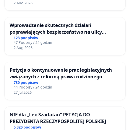
2 Aug 2026
Wprowadzenie skutecznych działań
poprawiających bezpieczeństwo na ulicy
Żeromskiego w Otwocku
123 podpisów
47 Podpisy / 24 godzin
2 Aug 2026
Petycja o kontynuowanie prac legislacyjnych
związanych z reformą prawa rodzinnego
730 podpisów
44 Podpisy / 24 godzin
27 Jul 2026
NIE dla „Lex Szarlatan” PETYCJA DO
PREZYDENTA RZECZYPOSPOLITEJ POLSKIEJ
5 320 podpisów