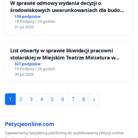
W sprawie odmowy wydania decyzji o
środowiskowych uwarunkowaniach dla budowy
zakładu wytwarzania biometanu „Krynki” w
139 podpisów
19 Podpisy / 24 godzin
Ostrowiu Południowym oraz ochrony
31 Jul 2026
mieszkańców i Puszczy Knyszyńskiej
List otwarty w sprawie likwidacji pracowni
stolarskiej w Miejskim Teatrze Miniatura w
Gdańsku
327 podpisów
19 Podpisy / 24 godzin
30 Jul 2026
1
2
3
4
5
6
7
8
»
Petycjeonline.com
Zapewniamy bezpłatną platformę do publikowania petycji online.