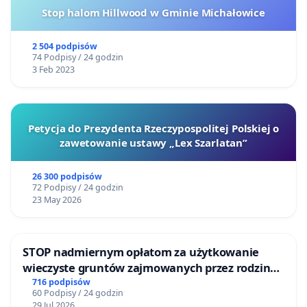
Stop halom Hillwood w Gminie Michałowice
2 504 podpisów
74 Podpisy / 24 godzin
3 Feb 2023
Petycja do Prezydenta Rzeczypospolitej Polskiej o
zawetowanie ustawy „Lex Szarlatan”
26 300 podpisów
72 Podpisy / 24 godzin
23 May 2026
STOP nadmiernym opłatom za użytkowanie
wieczyste gruntów zajmowanych przez rodzinne
ogrody działkowe.
716 podpisów
60 Podpisy / 24 godzin
29 Jul 2026