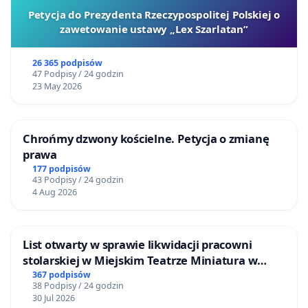
Petycja do Prezydenta Rzeczypospolitej Polskiej o
zawetowanie ustawy „Lex Szarlatan”
26 365 podpisów
47 Podpisy / 24 godzin
23 May 2026
Chrońmy dzwony kościelne. Petycja o zmianę
prawa
177 podpisów
43 Podpisy / 24 godzin
4 Aug 2026
List otwarty w sprawie likwidacji pracowni
stolarskiej w Miejskim Teatrze Miniatura w
Gdańsku
367 podpisów
38 Podpisy / 24 godzin
30 Jul 2026