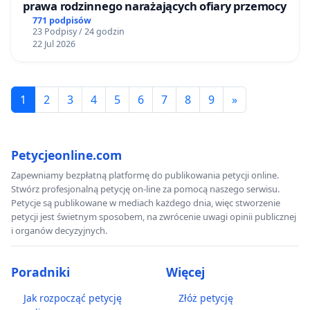
prawa rodzinnego narażających ofiary przemocy
771 podpisów
23 Podpisy / 24 godzin
22 Jul 2026
1
2
3
4
5
6
7
8
9
»
Petycjeonline.com
Zapewniamy bezpłatną platformę do publikowania petycji online.
Stwórz profesjonalną petycję on-line za pomocą naszego serwisu.
Petycje są publikowane w mediach każdego dnia, więc stworzenie
petycji jest świetnym sposobem, na zwrócenie uwagi opinii publicznej
i organów decyzyjnych.
Poradniki
Więcej
Jak rozpocząć petycję
Złóż petycję