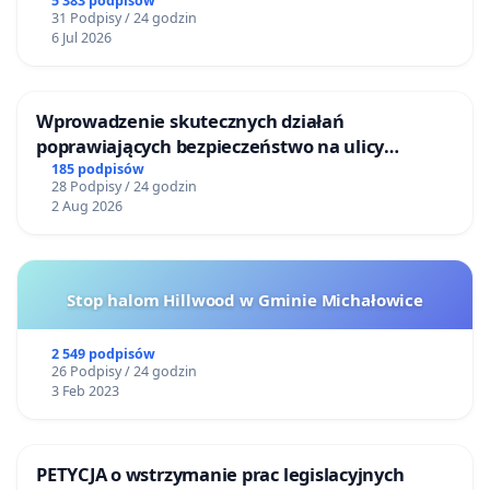
5 383 podpisów
31 Podpisy / 24 godzin
6 Jul 2026
Wprowadzenie skutecznych działań
poprawiających bezpieczeństwo na ulicy
Żeromskiego w Otwocku
185 podpisów
28 Podpisy / 24 godzin
2 Aug 2026
Stop halom Hillwood w Gminie Michałowice
2 549 podpisów
26 Podpisy / 24 godzin
3 Feb 2023
PETYCJA o wstrzymanie prac legislacyjnych