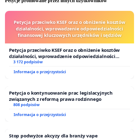
Petycje promowane przez innych użytkowników
Petycja przeciwko KSEF oraz o obniżenie kosztów
działalności, wprowadzenie odpowiedzialności
finansowej kluczowych urzędników i sędziów
Petycja przeciwko KSEF oraz o obniżenie kosztów
działalności, wprowadzenie odpowiedzialności
finansowej kluczowych urzędników i sędziów
3 172 podpisów
Informacja o przejrzystości
Petycja o kontynuowanie prac legislacyjnych
związanych z reformą prawa rodzinnego
808 podpisów
Informacja o przejrzystości
Stop podwyżce akcyzy dla branży vape