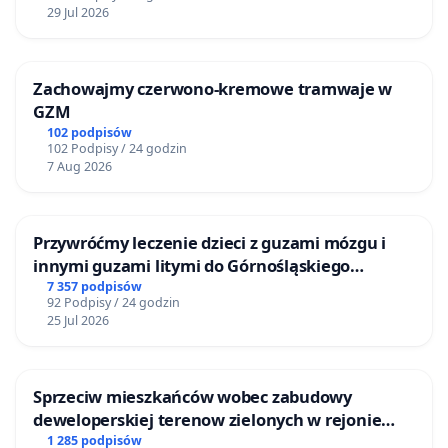
29 Jul 2026
Zachowajmy czerwono-kremowe tramwaje w
GZM
102 podpisów
102 Podpisy / 24 godzin
7 Aug 2026
Przywróćmy leczenie dzieci z guzami mózgu i
innymi guzami litymi do Górnośląskiego
Centrum Zdrowia Dziecka w Katowicach
7 357 podpisów
92 Podpisy / 24 godzin
25 Jul 2026
Sprzeciw mieszkańców wobec zabudowy
deweloperskiej terenow zielonych w rejonie
Bulwarów Straceńskich w Bielsku-Białej
1 285 podpisów