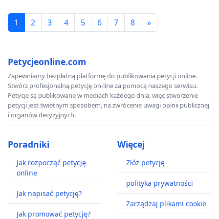
1
2
3
4
5
6
7
8
»
Petycjeonline.com
Zapewniamy bezpłatną platformę do publikowania petycji online.
Stwórz profesjonalną petycję on-line za pomocą naszego serwisu.
Petycje są publikowane w mediach każdego dnia, więc stworzenie
petycji jest świetnym sposobem, na zwrócenie uwagi opinii publicznej
i organów decyzyjnych.
Poradniki
Więcej
Jak rozpocząć petycję
Złóż petycję
online
polityka prywatności
Jak napisać petycję?
Zarządzaj plikami cookie
Jak promować petycję?