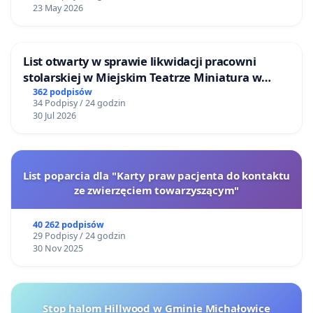
23 May 2026
List otwarty w sprawie likwidacji pracowni
stolarskiej w Miejskim Teatrze Miniatura w
Gdańsku
362 podpisów
34 Podpisy / 24 godzin
30 Jul 2026
List poparcia dla "Karty praw pacjenta do kontaktu
ze zwierzęciem towarzyszącym"
40 262 podpisów
29 Podpisy / 24 godzin
30 Nov 2025
Stop halom Hillwood w Gminie Michałowice