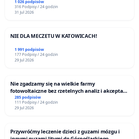
1 026 podpisów
316 Podpisy / 24 godzin
31 Jul 2026
NIE DLA MECZETU W KATOWICACH!
1 991 podpisów
177 Podpisy / 24 godzin
29 Jul 2026
Nie zgadzamy się na wielkie farmy
fotowoltaiczne bez rzetelnych analiz i akceptacji
mieszkańców
285 podpisów
111 Podpisy / 24 godzin
29 Jul 2026
Przywróćmy leczenie dzieci z guzami mózgu i
innymi guzami litymi do Górnośląskiego