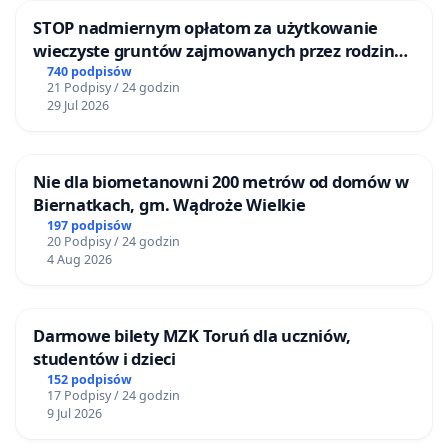
STOP nadmiernym opłatom za użytkowanie
wieczyste gruntów zajmowanych przez rodzinne
ogrody działkowe.
740 podpisów
21 Podpisy / 24 godzin
29 Jul 2026
Nie dla biometanowni 200 metrów od domów w
Biernatkach, gm. Wądroże Wielkie
197 podpisów
20 Podpisy / 24 godzin
4 Aug 2026
Darmowe bilety MZK Toruń dla uczniów,
studentów i dzieci
152 podpisów
17 Podpisy / 24 godzin
9 Jul 2026