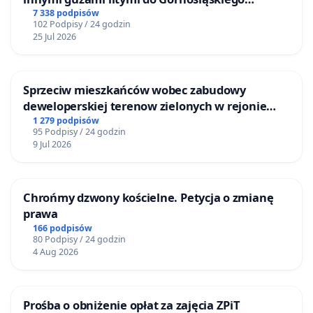
Centrum Zdrowia Dziecka w Katowicach
7 338 podpisów
102 Podpisy / 24 godzin
25 Jul 2026
Sprzeciw mieszkańców wobec zabudowy
deweloperskiej terenow zielonych w rejonie
Bulwarów Straceńskich w Bielsku-Białej
1 279 podpisów
95 Podpisy / 24 godzin
9 Jul 2026
Chrońmy dzwony kościelne. Petycja o zmianę
prawa
166 podpisów
80 Podpisy / 24 godzin
4 Aug 2026
Prośba o obniżenie opłat za zajęcia ZPiT