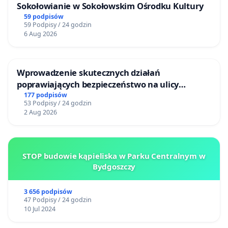
Sokołowianie w Sokołowskim Ośrodku Kultury
59 podpisów
59 Podpisy / 24 godzin
6 Aug 2026
Wprowadzenie skutecznych działań
poprawiających bezpieczeństwo na ulicy
Żeromskiego w Otwocku
177 podpisów
53 Podpisy / 24 godzin
2 Aug 2026
STOP budowie kąpieliska w Parku Centralnym w
Bydgoszczy
3 656 podpisów
47 Podpisy / 24 godzin
10 Jul 2024