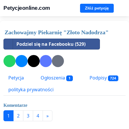
Petycjeonline.com
Złóż petycję
Zachowajmy Piekarnię "Złoto Nadodrza"
Podziel się na Facebooku (529)
Petycja
Ogłoszenia
Podpisy
1
724
polityka prywatności
Komentarze
1
2
3
4
»