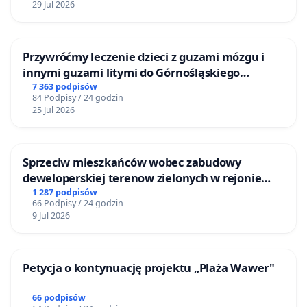
29 Jul 2026
Przywróćmy leczenie dzieci z guzami mózgu i
innymi guzami litymi do Górnośląskiego
Centrum Zdrowia Dziecka w Katowicach
7 363 podpisów
84 Podpisy / 24 godzin
25 Jul 2026
Sprzeciw mieszkańców wobec zabudowy
deweloperskiej terenow zielonych w rejonie
Bulwarów Straceńskich w Bielsku-Białej
1 287 podpisów
66 Podpisy / 24 godzin
9 Jul 2026
Petycja o kontynuację projektu „Plaża Wawer"
66 podpisów