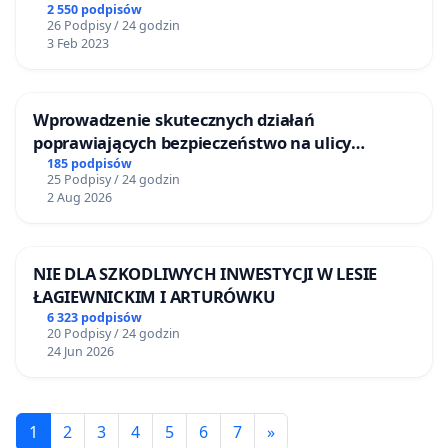
2 550 podpisów
26 Podpisy / 24 godzin
3 Feb 2023
Wprowadzenie skutecznych działań
poprawiających bezpieczeństwo na ulicy
Żeromskiego w Otwocku
185 podpisów
25 Podpisy / 24 godzin
2 Aug 2026
NIE DLA SZKODLIWYCH INWESTYCJI W LESIE
ŁAGIEWNICKIM I ARTURÓWKU
6 323 podpisów
20 Podpisy / 24 godzin
24 Jun 2026
1
2
3
4
5
6
7
»