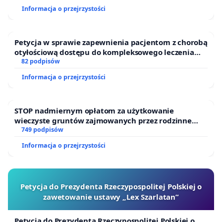
Informacja o przejrzystości
Petycja w sprawie zapewnienia pacjentom z chorobą
otyłościową dostępu do kompleksowego leczenia
oraz programów profilaktycznych.
82 podpisów
Informacja o przejrzystości
STOP nadmiernym opłatom za użytkowanie
wieczyste gruntów zajmowanych przez rodzinne
ogrody działkowe.
749 podpisów
Informacja o przejrzystości
Petycja do Prezydenta Rzeczypospolitej Polskiej o
zawetowanie ustawy „Lex Szarlatan”
Petycja do Prezydenta Rzeczypospolitej Polskiej o