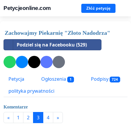
Petycjeonline.com
Złóż petycję
Zachowajmy Piekarnię "Złoto Nadodrza"
Podziel się na Facebooku (529)
Petycja
Ogłoszenia
Podpisy
1
724
polityka prywatności
Komentarze
«
1
2
3
4
»