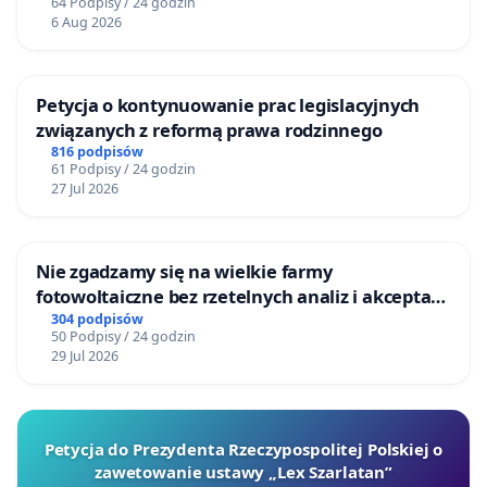
64 Podpisy / 24 godzin
6 Aug 2026
Petycja o kontynuowanie prac legislacyjnych
związanych z reformą prawa rodzinnego
816 podpisów
61 Podpisy / 24 godzin
27 Jul 2026
Nie zgadzamy się na wielkie farmy
fotowoltaiczne bez rzetelnych analiz i akceptacji
mieszkańców
304 podpisów
50 Podpisy / 24 godzin
29 Jul 2026
Petycja do Prezydenta Rzeczypospolitej Polskiej o
zawetowanie ustawy „Lex Szarlatan”