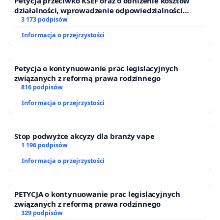
Petycja przeciwko KSEF oraz o obniżenie kosztów
działalności, wprowadzenie odpowiedzialności
finansowej kluczowych urzędników i sędziów
3 173 podpisów
Informacja o przejrzystości
Petycja o kontynuowanie prac legislacyjnych
związanych z reformą prawa rodzinnego
816 podpisów
Informacja o przejrzystości
Stop podwyżce akcyzy dla branży vape
1 196 podpisów
Informacja o przejrzystości
PETYCJA o kontynuowanie prac legislacyjnych
związanych z reformą prawa rodzinnego
329 podpisów