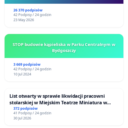
26 370 podpisów
42 Podpisy / 24 godzin
23 May 2026
STOP budowie kąpieliska w Parku Centralnym w
Bydgoszczy
3 669 podpisów
42 Podpisy / 24 godzin
10 Jul 2024
List otwarty w sprawie likwidacji pracowni
stolarskiej w Miejskim Teatrze Miniatura w
Gdańsku
372 podpisów
41 Podpisy / 24 godzin
30 Jul 2026