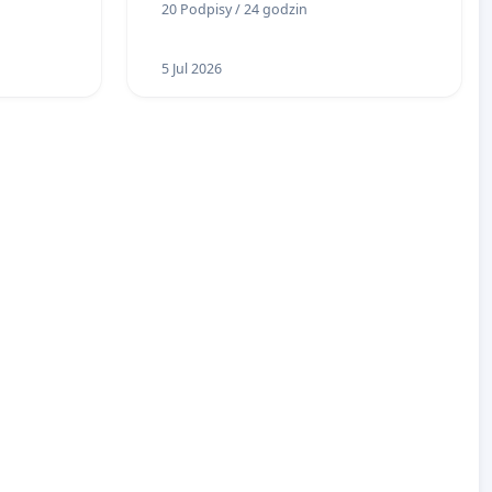
20 Podpisy / 24 godzin
Pasażerskiej (CSDiP) na stacji
kolejowej w Łomży
5 Jul 2026