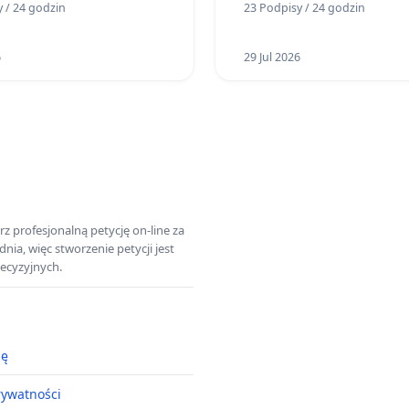
 / 24 godzin
23 Podpisy / 24 godzin
ogrody działkowe.
6
29 Jul 2026
z profesjonalną petycję on-line za
a, więc stworzenie petycji jest
ecyzyjnych.
ję
rywatności