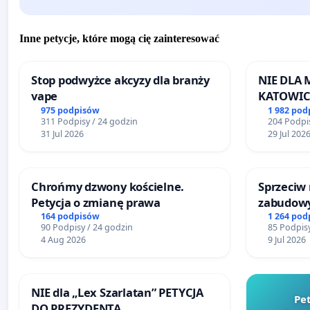
Inne petycje, które mogą cię zainteresować
Stop podwyżce akcyzy dla branży
NIE DLA
vape
KATOWIC
975 podpisów
1 982 pod
311 Podpisy / 24 godzin
204 Podpis
31 Jul 2026
29 Jul 202
Chrońmy dzwony kościelne.
Sprzeciw
Petycja o zmianę prawa
zabudowy
terenow z
164 podpisów
1 264 pod
90 Podpisy / 24 godzin
85 Podpisy
Bulwarów
4 Aug 2026
9 Jul 2026
Białej
NIE dla „Lex Szarlatan” PETYCJA
Pe
DO PREZYDENTA