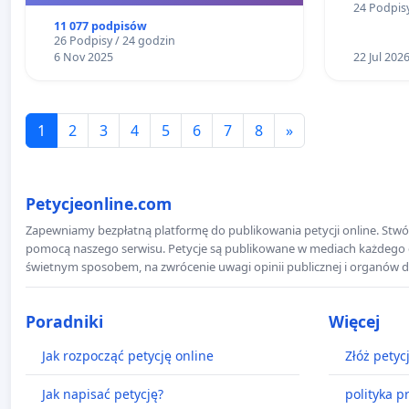
24 Podpisy
11 077 podpisów
26 Podpisy / 24 godzin
6 Nov 2025
22 Jul 202
1
2
3
4
5
6
7
8
»
Petycjeonline.com
Zapewniamy bezpłatną platformę do publikowania petycji online. Stwór
pomocą naszego serwisu. Petycje są publikowane w mediach każdego dni
świetnym sposobem, na zwrócenie uwagi opinii publicznej i organów d
Poradniki
Więcej
Jak rozpocząć petycję online
Złóż petyc
Jak napisać petycję?
polityka p