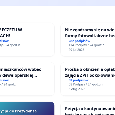
 MECZETU W
Nie zgadzamy się na wie
ACH!
farmy fotowoltaiczne be
rzetelnych analiz i akcep
pisów
282 podpisów
y / 24 godzin
114 Podpisy / 24 godzin
mieszkańców
6
29 Jul 2026
 mieszkańców wobec
Prośba o obniżenie opłat
 deweloperskiej
zajęcia ZPiT Sokołowian
ielonych w rejonie
Sokołowskim Ośrodku Ku
pisów
58 podpisów
 / 24 godzin
58 Podpisy / 24 godzin
 Straceńskich w Bielsku-
6 Aug 2026
Petycja o kontynuowani
tycja do Prezydenta
legislacyjnych związanyc