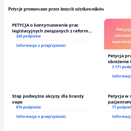
Petycje promowane przez innych użytkowników
PETYCJA o kontynuowanie prac
Petycj
legislacyjnych związanych z reformą
obniżen
prawa rodzinnego
328 podpisów
wprowad
Informacja o przejrzystości
finansowe
Petycja pr
obniżenie 
wprowadze
3 171 pod
finansowe
Informacja
sędziów
Stop podwyżce akcyzy dla branży
Petycja w
vape
pacjentom
976 podpisów
dostępu d
77 podpis
oraz prog
Informacja o przejrzystości
Informacja