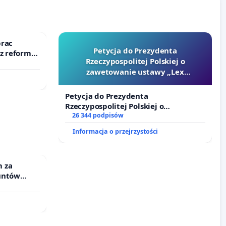
prac
Petycja do Prezydenta
 z reformą
Rzeczypospolitej Polskiej o
zawetowanie ustawy „Lex
Szarlatan”
Petycja do Prezydenta
Rzeczypospolitej Polskiej o
zawetowanie ustawy „Lex Szarlatan”
26 344 podpisów
Informacja o przejrzystości
 za
untów
ne ogrody