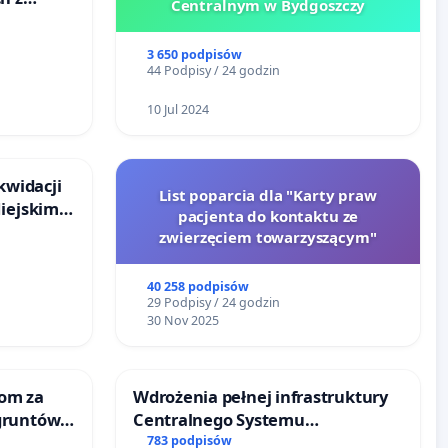
Centralnym w Bydgoszczy
go
3 650 podpisów
44 Podpisy / 24 godzin
10 Jul 2024
kwidacji
List poparcia dla "Karty praw
Miejskim
pacjenta do kontaktu ze
ańsku
zwierzęciem towarzyszącym"
40 258 podpisów
29 Podpisy / 24 godzin
30 Nov 2025
om za
Wdrożenia pełnej infrastruktury
gruntów
Centralnego Systemu
inne
Dynamicznej Informacji
783 podpisów