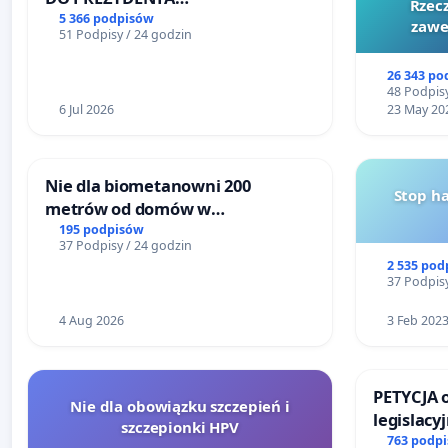
Rzecz
RZECZYPOSPOLITEJ POLSKIEJ
5 366 podpisów
zawe
51 Podpisy / 24 godzin
26 343 po
48 Podpisy
6 Jul 2026
23 May 20
Nie dla biometanowni 200
Stop h
metrów od domów w
Biernatkach, gm. Wądroże
195 podpisów
37 Podpisy / 24 godzin
Wielkie
2 535 pod
37 Podpisy
4 Aug 2026
3 Feb 202
PETYCJA 
Nie dla obowiązku szczepień i
legislacy
szczepionki HPV
narażają
763 podp