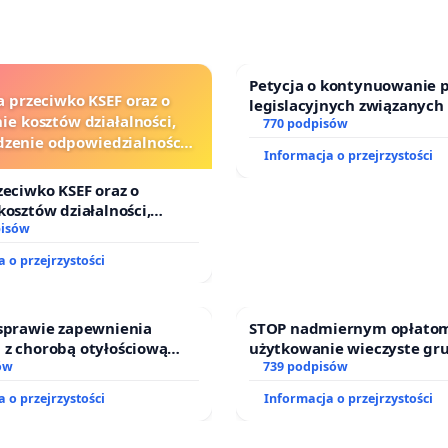
Petycja o kontynuowanie 
a przeciwko KSEF oraz o
legislacyjnych związanych
ie kosztów działalności,
prawa rodzinnego
770 podpisów
zenie odpowiedzialności
Informacja o przejrzystości
j kluczowych urzędników i
sędziów
zeciwko KSEF oraz o
kosztów działalności,
nie odpowiedzialności
pisów
j kluczowych urzędników i
 o przejrzystości
 sprawie zapewnienia
STOP nadmiernym opłatom
 z chorobą otyłościową
użytkowanie wieczyste gr
o kompleksowego leczenia
ów
zajmowanych przez rodzin
739 podpisów
ramów profilaktycznych.
działkowe.
 o przejrzystości
Informacja o przejrzystości