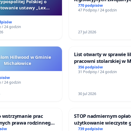
ypospolitej Polskiej o
reformą prawa rodzinne
770 podpisów
towanie ustawy „Lex
47 Podpisy / 24 godzin
Szarlatan”
dpisów
 / 24 godzin
26
27 Jul 2026
List otwarty w sprawie li
alom Hillwood w Gminie
pracowni stolarskiej w 
Michałowice
Teatrze Miniatura w Gd
356 podpisów
31 Podpisy / 24 godzin
pisów
 / 24 godzin
3
30 Jul 2026
o wstrzymanie prac
STOP nadmiernym opłat
jnych prawa rodzinnego
użytkowanie wieczyste 
cych ofiary przemocy
zajmowanych przez rodz
isów
739 podpisów