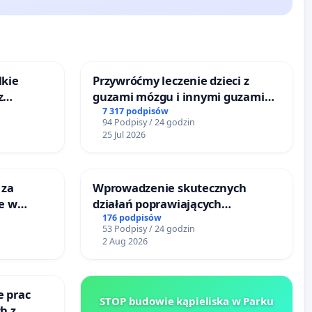
lkie
Przywróćmy leczenie dzieci z
z
guzami mózgu i innymi guzami
tacji
litymi do Górnośląskiego
7 317 podpisów
94 Podpisy / 24 godzin
Centrum Zdrowia Dziecka w
25 Jul 2026
Katowicach
 za
Wprowadzenie skutecznych
ie w
działań poprawiających
ltury
bezpieczeństwo na ulicy
176 podpisów
53 Podpisy / 24 godzin
Żeromskiego w Otwocku
2 Aug 2026
e prac
STOP budowie kąpieliska w Parku
h z