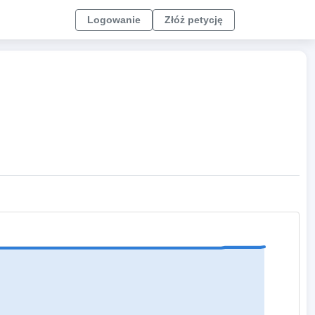
Logowanie
Złóż petycję