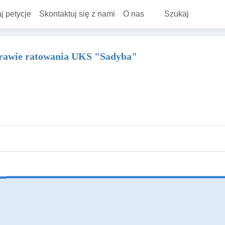
j petycje
Skontaktuj się z nami
O nas
Szukaj
sprawie ratowania UKS "Sadyba"