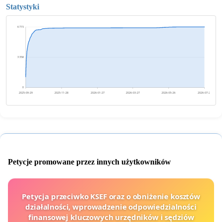
Statystyki
6 715
3 358
0
2025-09-29
2025-11-28
2026-01-27
2026-03-27
2026-05-26
2026-07-25
Petycje promowane przez innych użytkowników
Petycja przeciwko KSEF oraz o obniżenie kosztów
działalności, wprowadzenie odpowiedzialności
finansowej kluczowych urzędników i sędziów