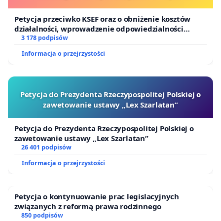
Petycja przeciwko KSEF oraz o obniżenie kosztów
działalności, wprowadzenie odpowiedzialności
finansowej kluczowych urzędników i sędziów
3 178 podpisów
Informacja o przejrzystości
Petycja do Prezydenta Rzeczypospolitej Polskiej o
zawetowanie ustawy „Lex Szarlatan”
Petycja do Prezydenta Rzeczypospolitej Polskiej o
zawetowanie ustawy „Lex Szarlatan”
26 401 podpisów
Informacja o przejrzystości
Petycja o kontynuowanie prac legislacyjnych
związanych z reformą prawa rodzinnego
850 podpisów