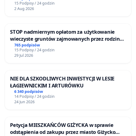
15 Podpisy / 24 godzin
2 Aug 2026
STOP nadmiernym opłatom za użytkowanie
wieczyste gruntów zajmowanych przez rodzinne
ogrody działkowe.
765 podpisów
15 Podpisy / 24 godzin
29 Jul 2026
NIE DLA SZKODLIWYCH INWESTYCJI W LESIE
ŁAGIEWNICKIM I ARTURÓWKU
6 340 podpisów
14 Podpisy / 24 godzin
24 Jun 2026
Petycja MIESZKAŃCÓW GIŻYCKA w sprawie
odstąpienia od zakupu przez miasto Giżycko