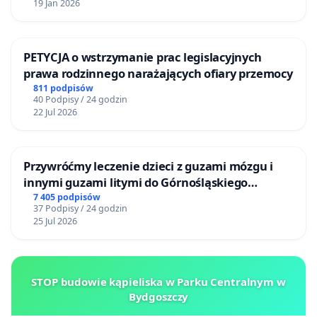
19 Jan 2026
PETYCJA o wstrzymanie prac legislacyjnych
prawa rodzinnego narażających ofiary przemocy
811 podpisów
40 Podpisy / 24 godzin
22 Jul 2026
Przywróćmy leczenie dzieci z guzami mózgu i
innymi guzami litymi do Górnośląskiego
Centrum Zdrowia Dziecka w Katowicach
7 405 podpisów
37 Podpisy / 24 godzin
25 Jul 2026
STOP budowie kąpieliska w Parku Centralnym w
Bydgoszczy