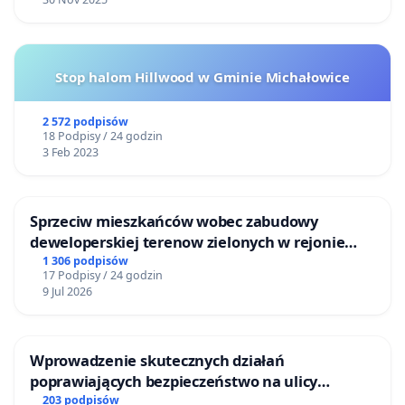
Stop halom Hillwood w Gminie Michałowice
2 572 podpisów
18 Podpisy / 24 godzin
3 Feb 2023
Sprzeciw mieszkańców wobec zabudowy
deweloperskiej terenow zielonych w rejonie
Bulwarów Straceńskich w Bielsku-Białej
1 306 podpisów
17 Podpisy / 24 godzin
9 Jul 2026
Wprowadzenie skutecznych działań
poprawiających bezpieczeństwo na ulicy
Żeromskiego w Otwocku
203 podpisów