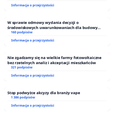
Informacja o przejrzystości
W sprawie odmowy wydania decyzji o
środowiskowych uwarunkowaniach dla budowy
zakładu wytwarzania biometanu „Krynki” w
160 podpisów
Ostrowiu Południowym oraz ochrony mieszkańców i
Informacja o przejrzystości
Puszczy Knyszyńskiej
Nie zgadzamy się na wielkie farmy fotowoltaiczne
bez rzetelnych analiz i akceptacji mieszkańców
321 podpisów
Informacja o przejrzystości
Stop podwyżce akcyzy dla branży vape
1 386 podpisów
Informacja o przejrzystości