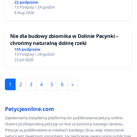
nieruchomości położonej nad jeziorem Niegocin
22 podpisów
13 Podpisy / 24 godzin
8 Aug 2026
Nie dla budowy zbiornika w Dolinie Pacynki –
chrońmy naturalną dolinę rzeki
155 podpisów
13 Podpisy / 24 godzin
22 Jul 2026
1
2
3
4
5
6
»
Petycjeonline.com
Zapewniamy bezpłatną platformę do publikowania petycji online.
Stwórz profesjonalną petycję on-line za pomocą naszego serwisu.
Petycje są publikowane w mediach każdego dnia, więc stworzenie
petycji jest świetnym sposobem, na zwrócenie uwagi opinii publicznej