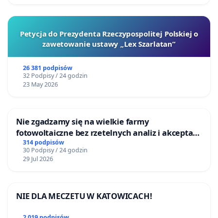
Petycja do Prezydenta Rzeczypospolitej Polskiej o
zawetowanie ustawy „Lex Szarlatan”
26 381 podpisów
32 Podpisy / 24 godzin
23 May 2026
Nie zgadzamy się na wielkie farmy
fotowoltaiczne bez rzetelnych analiz i akceptacji
mieszkańców
314 podpisów
30 Podpisy / 24 godzin
29 Jul 2026
NIE DLA MECZETU W KATOWICACH!
2 019 podpisów