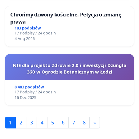
Chrońmy dzwony kościelne. Petycja o zmianę
prawa
183 podpisów
17 Podpisy / 24 godzin
4 Aug 2026
NIE dla projektu Zdrowie 2.0 i inwestycji Dżungla
360 w Ogrodzie Botanicznym w Łodzi
8 483 podpisów
17 Podpisy / 24 godzin
16 Dec 2025
1
2
3
4
5
6
7
8
»