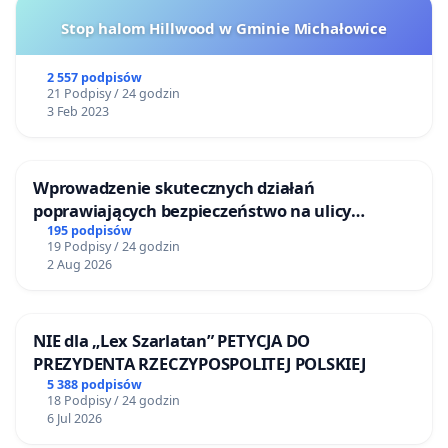
Stop halom Hillwood w Gminie Michałowice
2 557 podpisów
21 Podpisy / 24 godzin
3 Feb 2023
Wprowadzenie skutecznych działań
poprawiających bezpieczeństwo na ulicy
Żeromskiego w Otwocku
195 podpisów
19 Podpisy / 24 godzin
2 Aug 2026
NIE dla „Lex Szarlatan” PETYCJA DO
PREZYDENTA RZECZYPOSPOLITEJ POLSKIEJ
5 388 podpisów
18 Podpisy / 24 godzin
6 Jul 2026