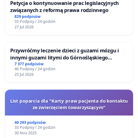
Petycja o kontynuowanie prac legislacyjnych
związanych z reformą prawa rodzinnego
829 podpisów
55 Podpisy / 24 godzin
27 Jul 2026
Przywróćmy leczenie dzieci z guzami mózgu i
innymi guzami litymi do Górnośląskiego
Centrum Zdrowia Dziecka w Katowicach
7 377 podpisów
46 Podpisy / 24 godzin
25 Jul 2026
List poparcia dla "Karty praw pacjenta do kontaktu
ze zwierzęciem towarzyszącym"
40 293 podpisów
33 Podpisy / 24 godzin
30 Nov 2025