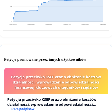
914
0
2022-09-18
2023-06-29
2024-04-07
2025-01-16
2025-10-26
2026-08-06
Petycje promowane przez innych użytkowników
Petycja przeciwko KSEF oraz o obniżenie kosztów
działalności, wprowadzenie odpowiedzialności
finansowej kluczowych urzędników i sędziów
Petycja przeciwko KSEF oraz o obniżenie kosztów
działalności, wprowadzenie odpowiedzialności
finansowej kluczowych urzędników i sędziów
3 174 podpisów