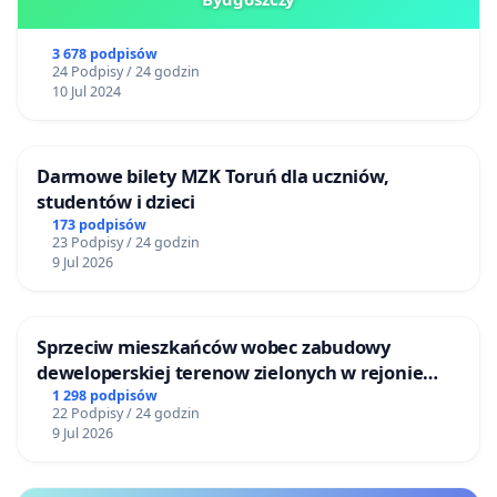
3 678 podpisów
24 Podpisy / 24 godzin
10 Jul 2024
Darmowe bilety MZK Toruń dla uczniów,
studentów i dzieci
173 podpisów
23 Podpisy / 24 godzin
9 Jul 2026
Sprzeciw mieszkańców wobec zabudowy
deweloperskiej terenow zielonych w rejonie
Bulwarów Straceńskich w Bielsku-Białej
1 298 podpisów
22 Podpisy / 24 godzin
9 Jul 2026