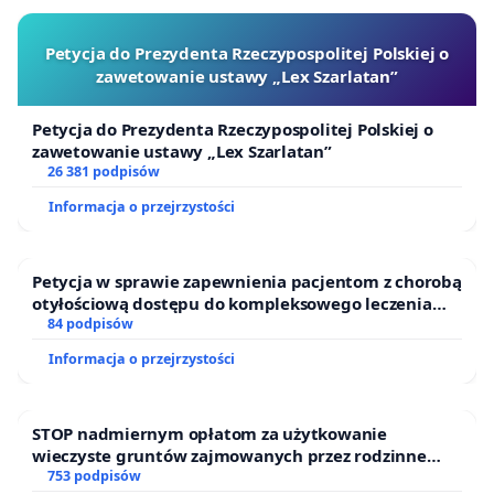
Petycja do Prezydenta Rzeczypospolitej Polskiej o
zawetowanie ustawy „Lex Szarlatan”
Petycja do Prezydenta Rzeczypospolitej Polskiej o
zawetowanie ustawy „Lex Szarlatan”
26 381 podpisów
Informacja o przejrzystości
Petycja w sprawie zapewnienia pacjentom z chorobą
otyłościową dostępu do kompleksowego leczenia
oraz programów profilaktycznych.
84 podpisów
Informacja o przejrzystości
STOP nadmiernym opłatom za użytkowanie
wieczyste gruntów zajmowanych przez rodzinne
ogrody działkowe.
753 podpisów