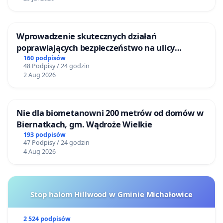
Wprowadzenie skutecznych działań
poprawiających bezpieczeństwo na ulicy
Żeromskiego w Otwocku
160 podpisów
48 Podpisy / 24 godzin
2 Aug 2026
Nie dla biometanowni 200 metrów od domów w
Biernatkach, gm. Wądroże Wielkie
193 podpisów
47 Podpisy / 24 godzin
4 Aug 2026
Stop halom Hillwood w Gminie Michałowice
2 524 podpisów