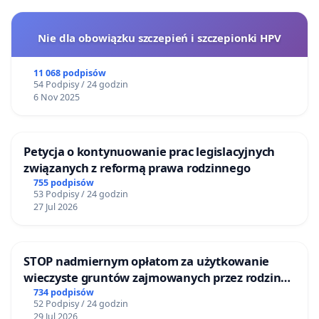
Nie dla obowiązku szczepień i szczepionki HPV
11 068 podpisów
54 Podpisy / 24 godzin
6 Nov 2025
Petycja o kontynuowanie prac legislacyjnych
związanych z reformą prawa rodzinnego
755 podpisów
53 Podpisy / 24 godzin
27 Jul 2026
STOP nadmiernym opłatom za użytkowanie
wieczyste gruntów zajmowanych przez rodzinne
ogrody działkowe.
734 podpisów
52 Podpisy / 24 godzin
29 Jul 2026