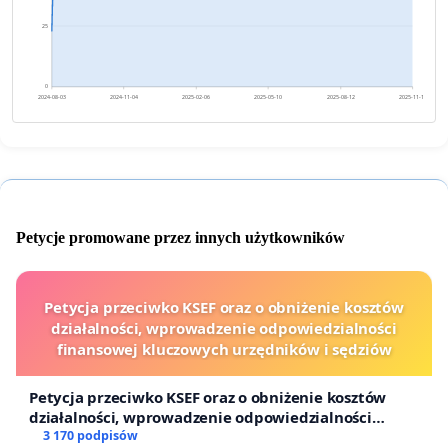
25
0
2024-08-03
2024-11-04
2025-02-06
2025-05-10
2025-08-12
2025-11-13
Petycje promowane przez innych użytkowników
Petycja przeciwko KSEF oraz o obniżenie kosztów
działalności, wprowadzenie odpowiedzialności
finansowej kluczowych urzędników i sędziów
Petycja przeciwko KSEF oraz o obniżenie kosztów
działalności, wprowadzenie odpowiedzialności
finansowej kluczowych urzędników i sędziów
3 170 podpisów