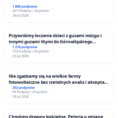
1 888 podpisów
201 Podpisy / 24 godzin
29 Jul 2026
Przywróćmy leczenie dzieci z guzami mózgu i
innymi guzami litymi do Górnośląskiego
Centrum Zdrowia Dziecka w Katowicach
7 278 podpisów
103 Podpisy / 24 godzin
25 Jul 2026
Nie zgadzamy się na wielkie farmy
fotowoltaiczne bez rzetelnych analiz i akceptacji
mieszkańców
252 podpisów
94 Podpisy / 24 godzin
29 Jul 2026
Chrońmy dzwony kościelne. Petycja o zmianę