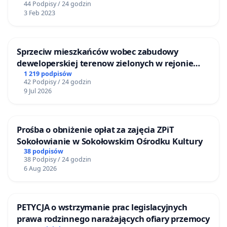
44 Podpisy / 24 godzin
3 Feb 2023
Sprzeciw mieszkańców wobec zabudowy
deweloperskiej terenow zielonych w rejonie
Bulwarów Straceńskich w Bielsku-Białej
1 219 podpisów
42 Podpisy / 24 godzin
9 Jul 2026
Prośba o obniżenie opłat za zajęcia ZPiT
Sokołowianie w Sokołowskim Ośrodku Kultury
38 podpisów
38 Podpisy / 24 godzin
6 Aug 2026
PETYCJA o wstrzymanie prac legislacyjnych
prawa rodzinnego narażających ofiary przemocy