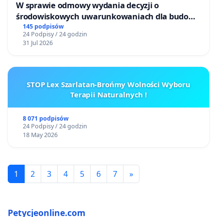
W sprawie odmowy wydania decyzji o
środowiskowych uwarunkowaniach dla budowy
zakładu wytwarzania biometanu „Krynki” w
145 podpisów
24 Podpisy / 24 godzin
Ostrowiu Południowym oraz ochrony
31 Jul 2026
mieszkańców i Puszczy Knyszyńskiej
STOP Lex Szarlatan-Brońmy Wolności Wyboru
Terapii Naturalnych !
8 071 podpisów
24 Podpisy / 24 godzin
18 May 2026
1
2
3
4
5
6
7
»
Petycjeonline.com