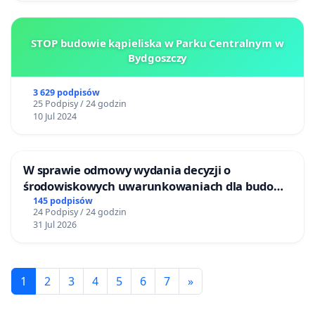
STOP budowie kąpieliska w Parku Centralnym w
Bydgoszczy
3 629 podpisów
25 Podpisy / 24 godzin
10 Jul 2024
W sprawie odmowy wydania decyzji o
środowiskowych uwarunkowaniach dla budowy
zakładu wytwarzania biometanu „Krynki” w
145 podpisów
24 Podpisy / 24 godzin
Ostrowiu Południowym oraz ochrony
31 Jul 2026
mieszkańców i Puszczy Knyszyńskiej
1
2
3
4
5
6
7
»