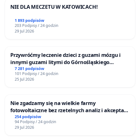
NIE DLA MECZETU W KATOWICACH!
1 893 podpisów
203 Podpisy / 24 godzin
29 Jul 2026
Przywróćmy leczenie dzieci z guzami mózgu i
innymi guzami litymi do Górnośląskiego
Centrum Zdrowia Dziecka w Katowicach
7 281 podpisów
101 Podpisy / 24 godzin
25 Jul 2026
Nie zgadzamy się na wielkie farmy
fotowoltaiczne bez rzetelnych analiz i akceptacji
mieszkańców
254 podpisów
94 Podpisy / 24 godzin
29 Jul 2026