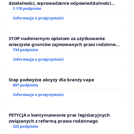
działalności, wprowadzenie odpowiedzialności
finansowej kluczowych urzędników i sędziów
3 170 podpisów
Informacja o przejrzystości
STOP nadmiernym opłatom za użytkowanie
wieczyste gruntów zajmowanych przez rodzinne
ogrody działkowe.
734 podpisów
Informacja o przejrzystości
Stop podwyżce akcyzy dla branży vape
897 podpisów
Informacja o przejrzystości
PETYCJA o kontynuowanie prac legislacyjnych
związanych z reformą prawa rodzinnego
322 podpisów