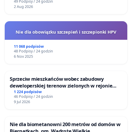
49 Podpisy / 24 godzin
2 Aug 2026
Nie dla obowiązku szczepień i szczepionki HPV
11 068 podpisów
48 Podpisy / 24 godzin
6 Nov 2025
Sprzeciw mieszkańców wobec zabudowy
deweloperskiej terenow zielonych w rejonie
Bulwarów Straceńskich w Bielsku-Białej
1 224 podpisów
46 Podpisy / 24 godzin
9 Jul 2026
Nie dla biometanowni 200 metrów od domów w
Biernatkach, gm. Wądroże Wielkie