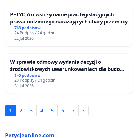
PETYCJA o wstrzymanie prac legislacyjnych
prawa rodzinnego narażających ofiary przemocy
763 podpisów
24 Podpisy / 24 godzin
22 Jul 2026
W sprawie odmowy wydania decyzji o
środowiskowych uwarunkowaniach dla budowy
zakładu wytwarzania biometanu „Krynki” w
145 podpisów
20 Podpisy / 24 godzin
Ostrowiu Południowym oraz ochrony
31 Jul 2026
mieszkańców i Puszczy Knyszyńskiej
1
2
3
4
5
6
7
»
Petycjeonline.com