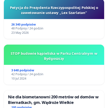
Petycja do Prezydenta Rzeczypospolitej Polskiej o
zawetowanie ustawy „Lex Szarlatan”
26 340 podpisów
48 Podpisy / 24 godzin
23 May 2026
STOP budowie kąpieliska w Parku Centralnym w
Bydgoszczy
3 648 podpisów
42 Podpisy / 24 godzin
10 Jul 2024
Nie dla biometanowni 200 metrów od domów w
Biernatkach, gm. Wądroże Wielkie
195 podpisów