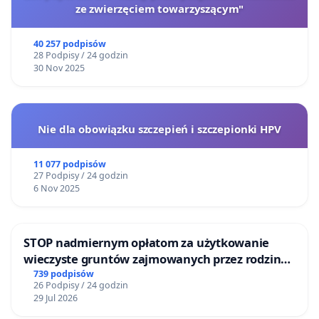
ze zwierzęciem towarzyszącym"
40 257 podpisów
28 Podpisy / 24 godzin
30 Nov 2025
Nie dla obowiązku szczepień i szczepionki HPV
11 077 podpisów
27 Podpisy / 24 godzin
6 Nov 2025
STOP nadmiernym opłatom za użytkowanie
wieczyste gruntów zajmowanych przez rodzinne
ogrody działkowe.
739 podpisów
26 Podpisy / 24 godzin
29 Jul 2026