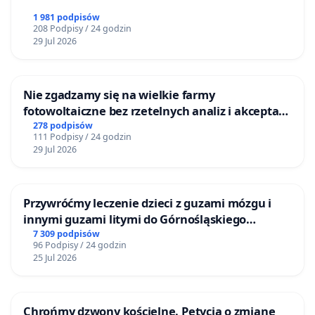
1 981 podpisów
208 Podpisy / 24 godzin
29 Jul 2026
Nie zgadzamy się na wielkie farmy
fotowoltaiczne bez rzetelnych analiz i akceptacji
mieszkańców
278 podpisów
111 Podpisy / 24 godzin
29 Jul 2026
Przywróćmy leczenie dzieci z guzami mózgu i
innymi guzami litymi do Górnośląskiego
Centrum Zdrowia Dziecka w Katowicach
7 309 podpisów
96 Podpisy / 24 godzin
25 Jul 2026
Chrońmy dzwony kościelne. Petycja o zmianę