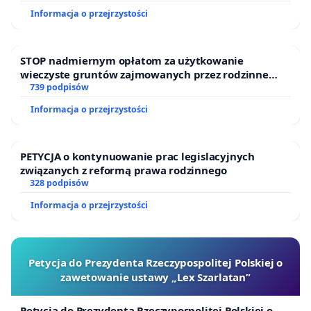
Informacja o przejrzystości
STOP nadmiernym opłatom za użytkowanie
wieczyste gruntów zajmowanych przez rodzinne
ogrody działkowe.
739 podpisów
Informacja o przejrzystości
PETYCJA o kontynuowanie prac legislacyjnych
związanych z reformą prawa rodzinnego
328 podpisów
Informacja o przejrzystości
Petycja do Prezydenta Rzeczypospolitej Polskiej o
zawetowanie ustawy „Lex Szarlatan”
Petycja do Prezydenta Rzeczypospolitej Polskiej o