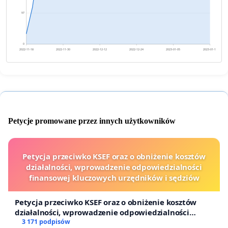
97
0
2022-11-18
2022-11-30
2022-12-12
2022-12-24
2023-01-05
2023-01-17
Petycje promowane przez innych użytkowników
Petycja przeciwko KSEF oraz o obniżenie kosztów
działalności, wprowadzenie odpowiedzialności
finansowej kluczowych urzędników i sędziów
Petycja przeciwko KSEF oraz o obniżenie kosztów
działalności, wprowadzenie odpowiedzialności
finansowej kluczowych urzędników i sędziów
3 171 podpisów