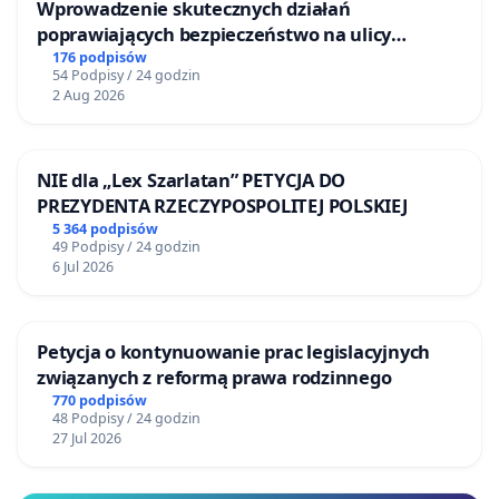
Wprowadzenie skutecznych działań
poprawiających bezpieczeństwo na ulicy
Żeromskiego w Otwocku
176 podpisów
54 Podpisy / 24 godzin
2 Aug 2026
NIE dla „Lex Szarlatan” PETYCJA DO
PREZYDENTA RZECZYPOSPOLITEJ POLSKIEJ
5 364 podpisów
49 Podpisy / 24 godzin
6 Jul 2026
Petycja o kontynuowanie prac legislacyjnych
związanych z reformą prawa rodzinnego
770 podpisów
48 Podpisy / 24 godzin
27 Jul 2026