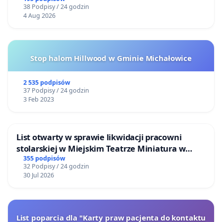
38 Podpisy / 24 godzin
4 Aug 2026
Stop halom Hillwood w Gminie Michałowice
2 535 podpisów
37 Podpisy / 24 godzin
3 Feb 2023
List otwarty w sprawie likwidacji pracowni
stolarskiej w Miejskim Teatrze Miniatura w
Gdańsku
355 podpisów
32 Podpisy / 24 godzin
30 Jul 2026
List poparcia dla "Karty praw pacjenta do kontaktu