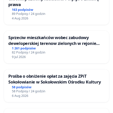
prawa
163 podpisów
89 Podpisy / 24 godzin
4 Aug 2026
Sprzeciw mieszkańców wobec zabudowy
deweloperskiej terenow zielonych w rejonie
Bulwarów Straceńskich w Bielsku-Białej
1 261 podpisów
82 Podpisy / 24 godzin
9 Jul 2026
Prośba o obniżenie opłat za zajęcia ZPiT
Sokołowianie w Sokołowskim Ośrodku Kultury
58 podpisów
58 Podpisy / 24 godzin
6 Aug 2026