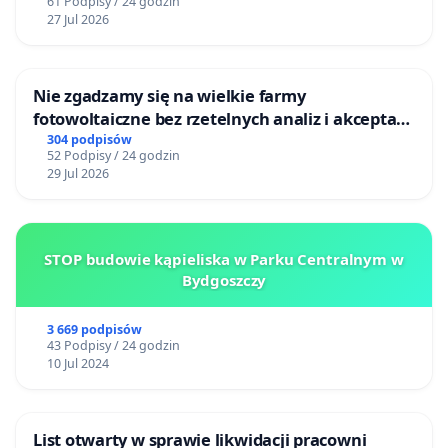
61 Podpisy / 24 godzin
27 Jul 2026
Nie zgadzamy się na wielkie farmy
fotowoltaiczne bez rzetelnych analiz i akceptacji
mieszkańców
304 podpisów
52 Podpisy / 24 godzin
29 Jul 2026
STOP budowie kąpieliska w Parku Centralnym w
Bydgoszczy
3 669 podpisów
43 Podpisy / 24 godzin
10 Jul 2024
List otwarty w sprawie likwidacji pracowni