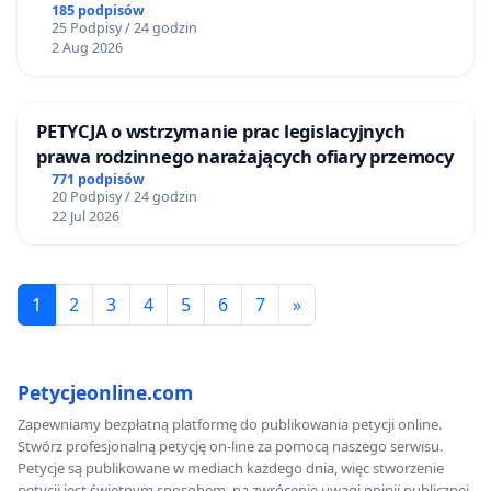
Żeromskiego w Otwocku
185 podpisów
25 Podpisy / 24 godzin
2 Aug 2026
PETYCJA o wstrzymanie prac legislacyjnych
prawa rodzinnego narażających ofiary przemocy
771 podpisów
20 Podpisy / 24 godzin
22 Jul 2026
1
2
3
4
5
6
7
»
Petycjeonline.com
Zapewniamy bezpłatną platformę do publikowania petycji online.
Stwórz profesjonalną petycję on-line za pomocą naszego serwisu.
Petycje są publikowane w mediach każdego dnia, więc stworzenie
petycji jest świetnym sposobem, na zwrócenie uwagi opinii publicznej