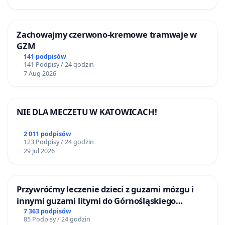
Zachowajmy czerwono-kremowe tramwaje w
GZM
141 podpisów
141 Podpisy / 24 godzin
7 Aug 2026
NIE DLA MECZETU W KATOWICACH!
2 011 podpisów
123 Podpisy / 24 godzin
29 Jul 2026
Przywróćmy leczenie dzieci z guzami mózgu i
innymi guzami litymi do Górnośląskiego
Centrum Zdrowia Dziecka w Katowicach
7 363 podpisów
85 Podpisy / 24 godzin