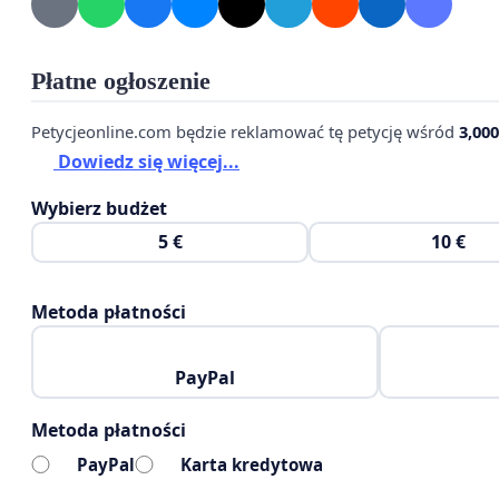
naukowej, a nie na doraźnych interesach gospodarczy
Więcej informacji na temat zagrożeń oraz propozycji i
Płatne ogłoszenie
https://spk.org.pl/koncepcja-powiekszenia-rezerwatu-p
Petycjeonline.com będzie reklamować tę petycję wśród
3,000
https://www.researchgate.net/publication/404312765
Dowiedz się więcej...
Wybierz budżet
5 €
10 €
Adresat Listu: RDOŚ w Białymstoku
Do wiadomości: Ministerstwo Klimatu i Środowiska, M
Metoda płatności
PayPal
Metoda płatności
PayPal
Karta kredytowa