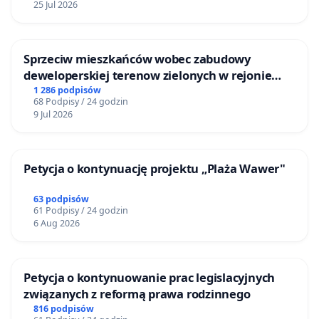
25 Jul 2026
Sprzeciw mieszkańców wobec zabudowy
deweloperskiej terenow zielonych w rejonie
Bulwarów Straceńskich w Bielsku-Białej
1 286 podpisów
68 Podpisy / 24 godzin
9 Jul 2026
Petycja o kontynuację projektu „Plaża Wawer"
63 podpisów
61 Podpisy / 24 godzin
6 Aug 2026
Petycja o kontynuowanie prac legislacyjnych
związanych z reformą prawa rodzinnego
816 podpisów