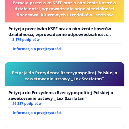
Petycja przeciwko KSEF oraz o obniżenie kosztów
działalności, wprowadzenie odpowiedzialności
finansowej kluczowych urzędników i sędziów
Petycja przeciwko KSEF oraz o obniżenie kosztów
działalności, wprowadzenie odpowiedzialności
finansowej kluczowych urzędników i sędziów
3 176 podpisów
Informacja o przejrzystości
Petycja do Prezydenta Rzeczypospolitej Polskiej o
zawetowanie ustawy „Lex Szarlatan”
Petycja do Prezydenta Rzeczypospolitej Polskiej o
zawetowanie ustawy „Lex Szarlatan”
26 387 podpisów
Informacja o przejrzystości