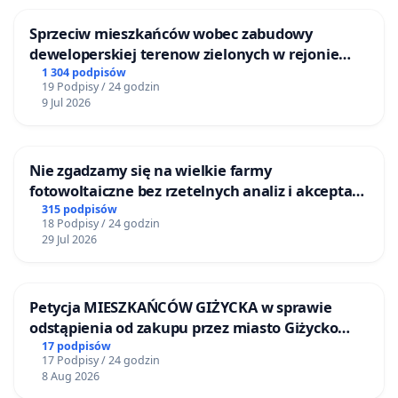
Sprzeciw mieszkańców wobec zabudowy
deweloperskiej terenow zielonych w rejonie
Bulwarów Straceńskich w Bielsku-Białej
1 304 podpisów
19 Podpisy / 24 godzin
9 Jul 2026
Nie zgadzamy się na wielkie farmy
fotowoltaiczne bez rzetelnych analiz i akceptacji
mieszkańców
315 podpisów
18 Podpisy / 24 godzin
29 Jul 2026
Petycja MIESZKAŃCÓW GIŻYCKA w sprawie
odstąpienia od zakupu przez miasto Giżycko
nieruchomości położonej nad jeziorem Niegocin
17 podpisów
17 Podpisy / 24 godzin
8 Aug 2026