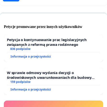
Petycje promowane przez innych użytkowników
Petycja o kontynuowanie prac legislacyjnych
związanych z reformą prawa rodzinnego
836 podpisów
Informacja o przejrzystości
W sprawie odmowy wydania decyzji o
środowiskowych uwarunkowaniach dla budowy
zakładu wytwarzania biometanu „Krynki” w
159 podpisów
Ostrowiu Południowym oraz ochrony mieszkańców i
Informacja o przejrzystości
Puszczy Knyszyńskiej