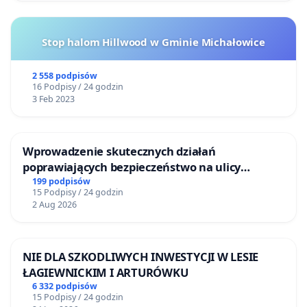
Stop halom Hillwood w Gminie Michałowice
2 558 podpisów
16 Podpisy / 24 godzin
3 Feb 2023
Wprowadzenie skutecznych działań
poprawiających bezpieczeństwo na ulicy
Żeromskiego w Otwocku
199 podpisów
15 Podpisy / 24 godzin
2 Aug 2026
NIE DLA SZKODLIWYCH INWESTYCJI W LESIE
ŁAGIEWNICKIM I ARTURÓWKU
6 332 podpisów
15 Podpisy / 24 godzin