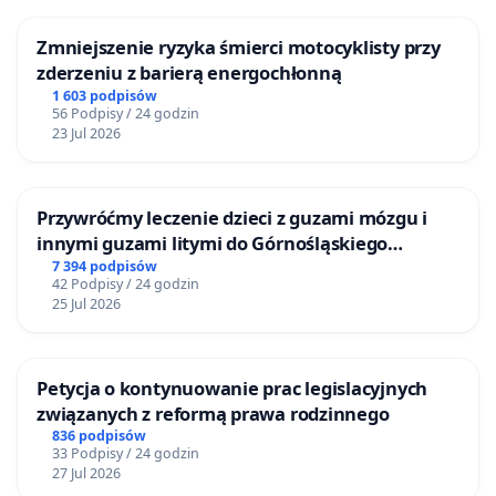
Zmniejszenie ryzyka śmierci motocyklisty przy
zderzeniu z barierą energochłonną
1 603 podpisów
56 Podpisy / 24 godzin
23 Jul 2026
Przywróćmy leczenie dzieci z guzami mózgu i
innymi guzami litymi do Górnośląskiego
Centrum Zdrowia Dziecka w Katowicach
7 394 podpisów
42 Podpisy / 24 godzin
25 Jul 2026
Petycja o kontynuowanie prac legislacyjnych
związanych z reformą prawa rodzinnego
836 podpisów
33 Podpisy / 24 godzin
27 Jul 2026