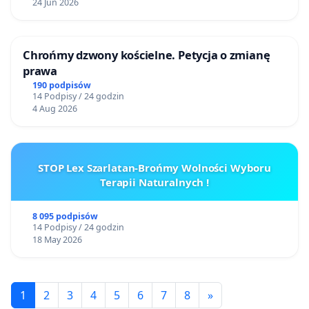
24 Jun 2026
Chrońmy dzwony kościelne. Petycja o zmianę
prawa
190 podpisów
14 Podpisy / 24 godzin
4 Aug 2026
STOP Lex Szarlatan-Brońmy Wolności Wyboru
Terapii Naturalnych !
8 095 podpisów
14 Podpisy / 24 godzin
18 May 2026
1
2
3
4
5
6
7
8
»