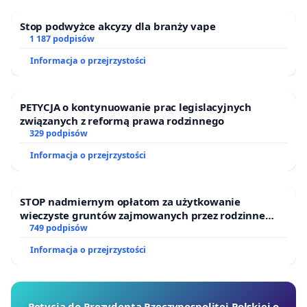
Stop podwyżce akcyzy dla branży vape
1 187 podpisów
Informacja o przejrzystości
PETYCJA o kontynuowanie prac legislacyjnych
związanych z reformą prawa rodzinnego
329 podpisów
Informacja o przejrzystości
STOP nadmiernym opłatom za użytkowanie
wieczyste gruntów zajmowanych przez rodzinne
ogrody działkowe.
749 podpisów
Informacja o przejrzystości
Petycja do Prezydenta Rzeczypospolitej Polskiej o