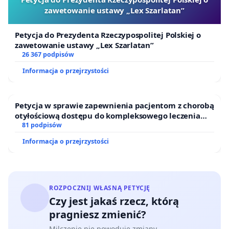
zawetowanie ustawy „Lex Szarlatan”
Petycja do Prezydenta Rzeczypospolitej Polskiej o
zawetowanie ustawy „Lex Szarlatan”
26 367 podpisów
Informacja o przejrzystości
Petycja w sprawie zapewnienia pacjentom z chorobą
otyłościową dostępu do kompleksowego leczenia
oraz programów profilaktycznych.
81 podpisów
Informacja o przejrzystości
ROZPOCZNIJ WŁASNĄ PETYCJĘ
Czy jest jakaś rzecz, którą
pragniesz zmienić?
Milczenie nie powoduje zmiany.