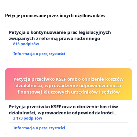
Petycje promowane przez innych użytkowników
Petycja o kontynuowanie prac legislacyjnych
związanych z reformą prawa rodzinnego
815 podpisów
Informacja o przejrzystości
Petycja przeciwko KSEF oraz o obniżenie kosztów
działalności, wprowadzenie odpowiedzialności
finansowej kluczowych urzędników i sędziów
Petycja przeciwko KSEF oraz o obniżenie kosztów
działalności, wprowadzenie odpowiedzialności
finansowej kluczowych urzędników i sędziów
3 173 podpisów
Informacja o przejrzystości