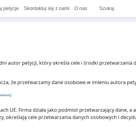
j petycje
Skontaktuj się z nami
O nas
Szukaj
ni autor petycji, który określa cele i środki przetwarzania
acza, że przetwarzamy dane osobowe w imieniu autora petyc
netowej
ach UE. Firma działa jako podmiot przetwarzający dane, a a
zy, określają cele przetwarzania danych osobowych i decy