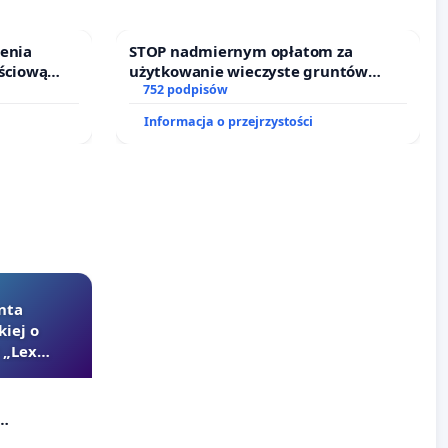
ienia
STOP nadmiernym opłatom za
ściową
użytkowanie wieczyste gruntów
 leczenia
zajmowanych przez rodzinne ogrody
752 podpisów
cznych.
działkowe.
Informacja o przejrzystości
nta
kiej o
 „Lex
Szarlatan”