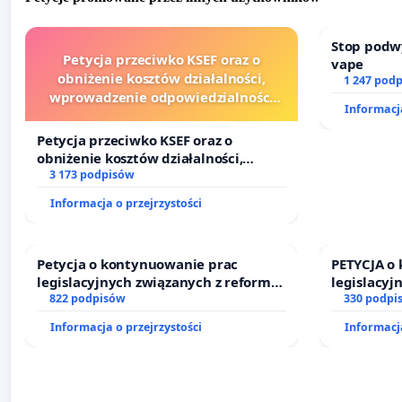
Stop podw
Petycja przeciwko KSEF oraz o
vape
obniżenie kosztów działalności,
1 247 pod
wprowadzenie odpowiedzialności
Informacja
finansowej kluczowych urzędników i
sędziów
Petycja przeciwko KSEF oraz o
obniżenie kosztów działalności,
wprowadzenie odpowiedzialności
3 173 podpisów
finansowej kluczowych urzędników i
Informacja o przejrzystości
sędziów
Petycja o kontynuowanie prac
PETYCJA o
legislacyjnych związanych z reformą
legislacyj
prawa rodzinnego
822 podpisów
prawa rod
330 podpi
Informacja o przejrzystości
Informacja