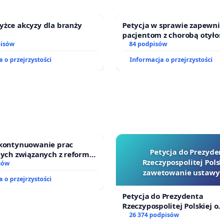
yżce akcyzy dla branży
Petycja w sprawie zapewn
pacjentom z chorobą otyło
pisów
dostępu do kompleksowego
84 podpisów
oraz programów profilakty
 o przejrzystości
Informacja o przejrzystości
 kontynuowanie prac
Petycja do Prezyde
nych związanych z reformą
Rzeczypospolitej Pols
zinnego
sów
zawetowanie ustawy
 o przejrzystości
Szarlatan”
Petycja do Prezydenta
Rzeczypospolitej Polskiej o
zawetowanie ustawy „Lex 
26 374 podpisów