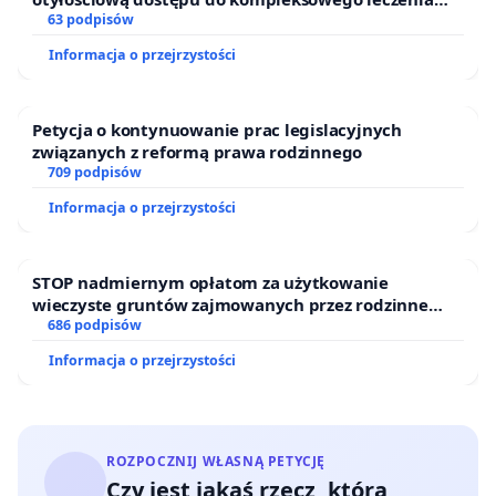
oraz programów profilaktycznych.
63 podpisów
Informacja o przejrzystości
Petycja o kontynuowanie prac legislacyjnych
związanych z reformą prawa rodzinnego
709 podpisów
Informacja o przejrzystości
STOP nadmiernym opłatom za użytkowanie
wieczyste gruntów zajmowanych przez rodzinne
ogrody działkowe.
686 podpisów
Informacja o przejrzystości
ROZPOCZNIJ WŁASNĄ PETYCJĘ
Czy jest jakaś rzecz, którą