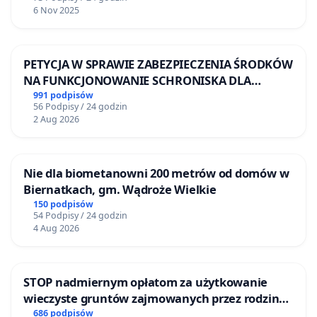
6 Nov 2025
PETYCJA W SPRAWIE ZABEZPIECZENIA ŚRODKÓW
NA FUNKCJONOWANIE SCHRONISKA DLA
BEZDOMNYCH ZWIERZĄT W SKARYSZEWIE
991 podpisów
56 Podpisy / 24 godzin
2 Aug 2026
Nie dla biometanowni 200 metrów od domów w
Biernatkach, gm. Wądroże Wielkie
150 podpisów
54 Podpisy / 24 godzin
4 Aug 2026
STOP nadmiernym opłatom za użytkowanie
wieczyste gruntów zajmowanych przez rodzinne
ogrody działkowe.
686 podpisów