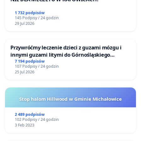
1 732 podpisów
145 Podpisy / 24 godzin
29 Jul 2026
Przywróćmy leczenie dzieci z guzami mózgu i
innymi guzami litymi do Górnośląskiego
Centrum Zdrowia Dziecka w Katowicach
7 194 podpisów
107 Podpisy / 24 godzin
25 Jul 2026
Stop halom Hillwood w Gminie Michałowice
2 489 podpisów
102 Podpisy / 24 godzin
3 Feb 2023