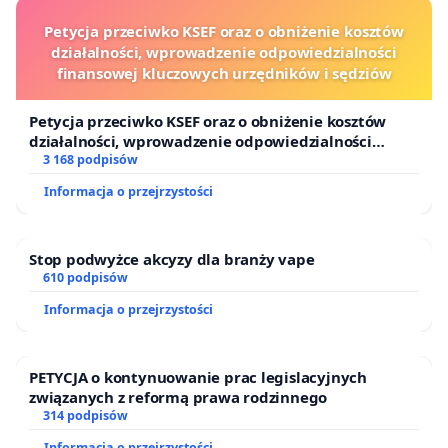
Petycja przeciwko KSEF oraz o obniżenie kosztów
działalności, wprowadzenie odpowiedzialności
finansowej kluczowych urzędników i sędziów
Petycja przeciwko KSEF oraz o obniżenie kosztów
działalności, wprowadzenie odpowiedzialności
finansowej kluczowych urzędników i sędziów
3 168 podpisów
Informacja o przejrzystości
Stop podwyżce akcyzy dla branży vape
610 podpisów
Informacja o przejrzystości
PETYCJA o kontynuowanie prac legislacyjnych
związanych z reformą prawa rodzinnego
314 podpisów
Informacja o przejrzystości