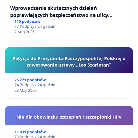
Wprowadzenie skutecznych działań
poprawiających bezpieczeństwo na ulicy
Żeromskiego w Otwocku
115 podpisów
77 Podpisy / 24 godzin
2 Aug 2026
Petycja do Prezydenta Rzeczypospolitej Polskiej o
zawetowanie ustawy „Lex Szarlatan”
26 271 podpisów
74 Podpisy / 24 godzin
23 May 2026
Nie dla obowiązku szczepień i szczepionki HPV
11 031 podpisów
73 Podpisy / 24 godzin