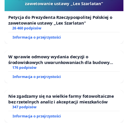
zawetowanie ustawy „Lex Szarlatan”
Petycja do Prezydenta Rzeczypospolitej Polskiej o
zawetowanie ustawy „Lex Szarlatan”
26 460 podpisów
Informacja o przejrzystości
W sprawie odmowy wydania decyzji o
środowiskowych uwarunkowaniach dla budowy
zakładu wytwarzania biometanu „Krynki” w
176 podpisów
Ostrowiu Południowym oraz ochrony mieszkańców i
Informacja o przejrzystości
Puszczy Knyszyńskiej
Nie zgadzamy się na wielkie farmy fotowoltaiczne
bez rzetelnych analiz i akceptacji mieszkańców
347 podpisów
Informacja o przejrzystości