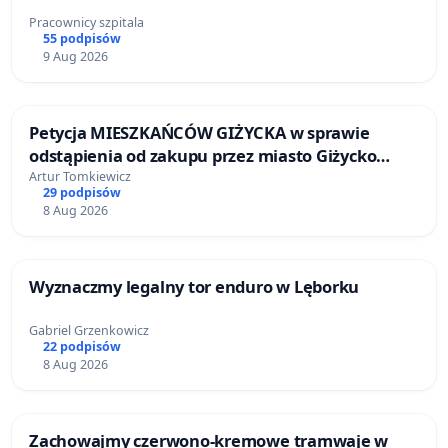
Pracownicy szpitala
55 podpisów
9 Aug 2026
Petycja MIESZKAŃCÓW GIŻYCKA w sprawie
odstąpienia od zakupu przez miasto Giżycko
nieruchomości położonej nad jeziorem Niegocin
Artur Tomkiewicz
29 podpisów
8 Aug 2026
Wyznaczmy legalny tor enduro w Lęborku
Gabriel Grzenkowicz
22 podpisów
8 Aug 2026
Zachowajmy czerwono-kremowe tramwaje w