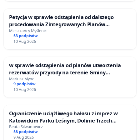
Petycja w sprawie odstąpienia od dalszego
procedowania Zintegrowanych Planów
Inwestycyjnych „Myślenice – Barnasiówka” oraz
Mieszkańcy Myślenic
53 podpisów
„Myślenice – Bukówka”
10 Aug 2026
w sprawie odstąpienia od planów utworzenia
rezerwatów przyrody na terenie Gminy
Mieroszów oraz przeprowadzenia ponownej
Mariusz Mync
9 podpisów
analizy zasadności ich ustanowienia
10 Aug 2026
Ograniczenie uciążliwego hałasu z imprez w
Katowickim Parku Leśnym, Dolinie Trzech
Stawów i na Lotnisku Muchowiec
Beata Silwanowicz
58 podpisów
9 Aug 2026