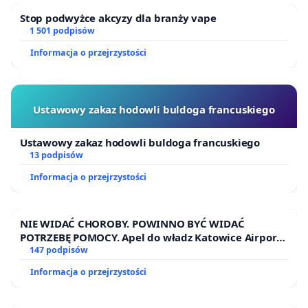
Stop podwyżce akcyzy dla branży vape
1 501 podpisów
Informacja o przejrzystości
Ustawowy zakaz hodowli buldoga francuskiego
Ustawowy zakaz hodowli buldoga francuskiego
13 podpisów
Informacja o przejrzystości
NIE WIDAĆ CHOROBY. POWINNO BYĆ WIDAĆ
POTRZEBĘ POMOCY. Apel do władz Katowice Airport
o przystąpienie do programu HIDDEN DISABILITIES
147 podpisów
SUNFLOWER – SŁONECZNIK – UKRYTE
Informacja o przejrzystości
NIEPEŁNOSPRAWNOŚCI