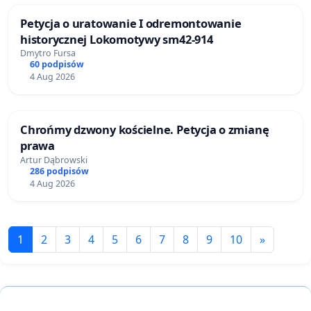
Petycja o uratowanie I odremontowanie
historycznej Lokomotywy sm42-914
Dmytro Fursa
60 podpisów
4 Aug 2026
Chrońmy dzwony kościelne. Petycja o zmianę
prawa
Artur Dąbrowski
286 podpisów
4 Aug 2026
1
2
3
4
5
6
7
8
9
10
»