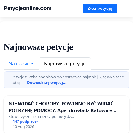
Petycjeonline.com
Złóż petycję
Najnowsze petycje
Na czasie
Najnowsze petycje
Petycje z liczbą podpisów, wynoszącą co najmniej 5, są wypisane
tutaj.
Dowiedz się więcej...
NIE WIDAĆ CHOROBY. POWINNO BYĆ WIDAĆ
POTRZEBĘ POMOCY. Apel do władz Katowice
Airport o przystąpienie do programu HIDDEN
Stowarzyszenie na rzecz pomocy dz…
147 podpisów
DISABILITIES SUNFLOWER – SŁONECZNIK –
10 Aug 2026
UKRYTE NIEPEŁNOSPRAWNOŚCI