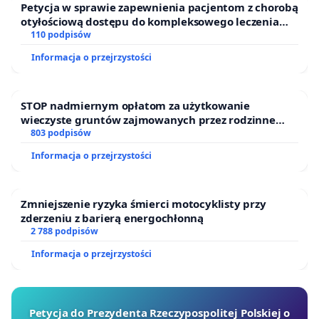
Petycja w sprawie zapewnienia pacjentom z chorobą
otyłościową dostępu do kompleksowego leczenia
oraz programów profilaktycznych.
110 podpisów
Informacja o przejrzystości
STOP nadmiernym opłatom za użytkowanie
wieczyste gruntów zajmowanych przez rodzinne
ogrody działkowe.
803 podpisów
Informacja o przejrzystości
Zmniejszenie ryzyka śmierci motocyklisty przy
zderzeniu z barierą energochłonną
2 788 podpisów
Informacja o przejrzystości
Petycja do Prezydenta Rzeczypospolitej Polskiej o