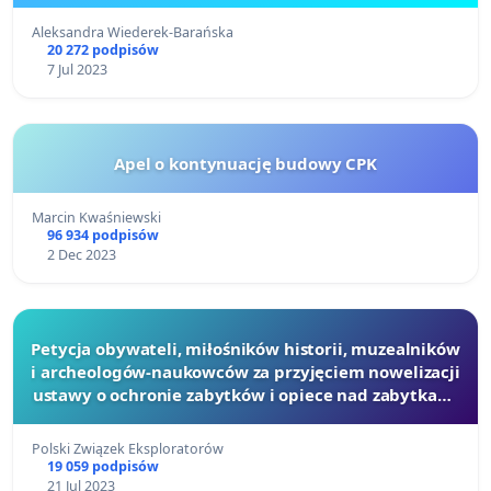
Aleksandra Wiederek-Barańska
20 272 podpisów
7 Jul 2023
Apel o kontynuację budowy CPK
Marcin Kwaśniewski
96 934 podpisów
2 Dec 2023
Petycja obywateli, miłośników historii, muzealników
i archeologów-naukowców za przyjęciem nowelizacji
ustawy o ochronie zabytków i opiece nad zabytkami
regulującej przepisy do poszukiwań.
Polski Związek Eksploratorów
19 059 podpisów
21 Jul 2023