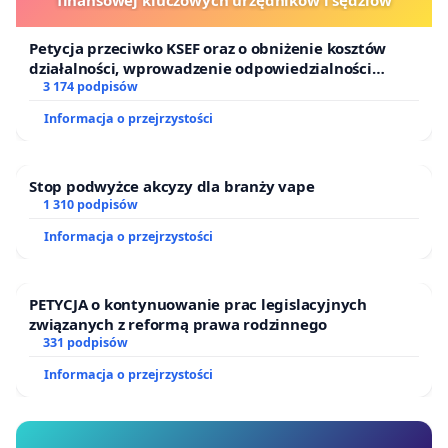
finansowej kluczowych urzędników i sędziów
Petycja przeciwko KSEF oraz o obniżenie kosztów
działalności, wprowadzenie odpowiedzialności
finansowej kluczowych urzędników i sędziów
3 174 podpisów
Informacja o przejrzystości
Stop podwyżce akcyzy dla branży vape
1 310 podpisów
Informacja o przejrzystości
PETYCJA o kontynuowanie prac legislacyjnych
związanych z reformą prawa rodzinnego
331 podpisów
Informacja o przejrzystości