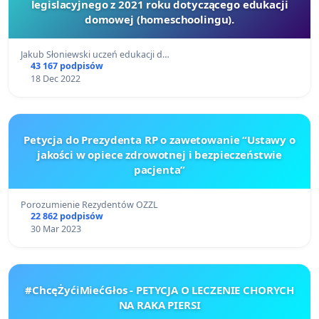
legislacyjnego z 2021 roku dotyczącego edukacji
domowej (homeschoolingu).
Jakub Słoniewski uczeń edukacji d…
43 167 podpisów
18 Dec 2022
Petycja do Prezydenta RP o zawetowanie “Ustawy o
jakości w opiece zdrowotnej i bezpieczeństwie
pacjenta”
Porozumienie Rezydentów OZZL
22 862 podpisów
30 Mar 2023
#ChcęŻyćiMiećGłos - PETYCJA O LECZENIE CHORYCH
NA RAKA PIERSI