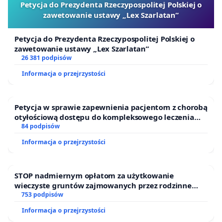
Petycja do Prezydenta Rzeczypospolitej Polskiej o
zawetowanie ustawy „Lex Szarlatan”
Petycja do Prezydenta Rzeczypospolitej Polskiej o
zawetowanie ustawy „Lex Szarlatan”
26 381 podpisów
Informacja o przejrzystości
Petycja w sprawie zapewnienia pacjentom z chorobą
otyłościową dostępu do kompleksowego leczenia
oraz programów profilaktycznych.
84 podpisów
Informacja o przejrzystości
STOP nadmiernym opłatom za użytkowanie
wieczyste gruntów zajmowanych przez rodzinne
ogrody działkowe.
753 podpisów
Informacja o przejrzystości