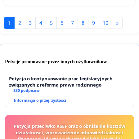
1
2
3
4
5
6
7
8
9
10
»
Petycje promowane przez innych użytkowników
Petycja o kontynuowanie prac legislacyjnych
związanych z reformą prawa rodzinnego
830 podpisów
Informacja o przejrzystości
Petycja przeciwko KSEF oraz o obniżenie kosztów
działalności, wprowadzenie odpowiedzialności