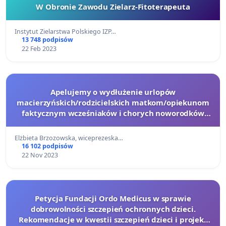
W Obronie Zawodu Zielarz-Fitoterapeuta
Instytut Zielarstwa Polskiego IZP…
13 748 podpisów
22 Feb 2023
Apelujemy o wydłużenie urlopów
macierzyńskich/rodzicielskich matkom/opiekunom
faktycznym wcześniaków i chorych noworodków
wymagających hospitalizacji o czas pobytu dziecka
w szpitalu
Elżbieta Brzozowska, wiceprezeska…
16 102 podpisów
22 Nov 2023
Petycja Fundacji Ordo Medicus w sprawie
dobrowolności szczepień ochronnych dzieci.
Rekomendacje w kwestii szczepień dzieci i projekt