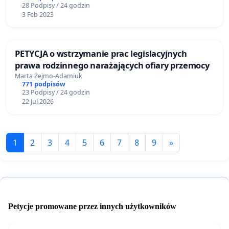
28 Podpisy / 24 godzin
3 Feb 2023
PETYCJA o wstrzymanie prac legislacyjnych
prawa rodzinnego narażających ofiary przemocy
Marta Żejmo-Adamiuk
771 podpisów
23 Podpisy / 24 godzin
22 Jul 2026
1
2
3
4
5
6
7
8
9
»
Petycje promowane przez innych użytkowników