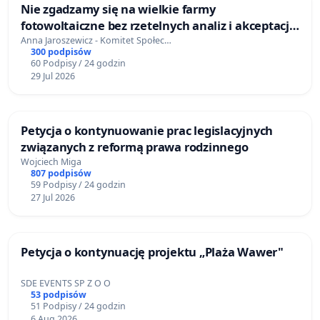
Nie zgadzamy się na wielkie farmy
fotowoltaiczne bez rzetelnych analiz i akceptacji
mieszkańców
Anna Jaroszewicz - Komitet Społec…
300 podpisów
60 Podpisy / 24 godzin
29 Jul 2026
Petycja o kontynuowanie prac legislacyjnych
związanych z reformą prawa rodzinnego
Wojciech Miga
807 podpisów
59 Podpisy / 24 godzin
27 Jul 2026
Petycja o kontynuację projektu „Plaża Wawer"
SDE EVENTS SP Z O O
53 podpisów
51 Podpisy / 24 godzin
6 Aug 2026