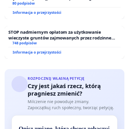
oraz programów profilaktycznych.
80 podpisów
Informacja o przejrzystości
STOP nadmiernym opłatom za użytkowanie
wieczyste gruntów zajmowanych przez rodzinne
ogrody działkowe.
748 podpisów
Informacja o przejrzystości
ROZPOCZNIJ WŁASNĄ PETYCJĘ
Czy jest jakaś rzecz, którą
pragniesz zmienić?
Milczenie nie powoduje zmiany.
Zapoczątkuj ruch społeczny, tworząc petycję.
Opisz zmianę, którą chcesz zobaczyć