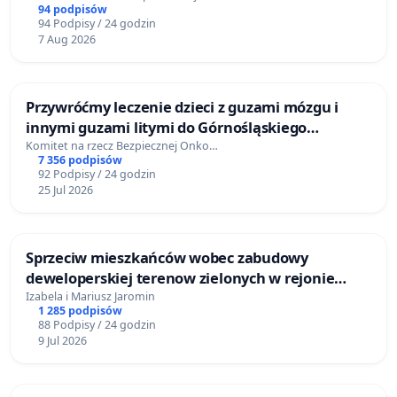
94 podpisów
94 Podpisy / 24 godzin
7 Aug 2026
Przywróćmy leczenie dzieci z guzami mózgu i
innymi guzami litymi do Górnośląskiego
Centrum Zdrowia Dziecka w Katowicach
Komitet na rzecz Bezpiecznej Onko…
7 356 podpisów
92 Podpisy / 24 godzin
25 Jul 2026
Sprzeciw mieszkańców wobec zabudowy
deweloperskiej terenow zielonych w rejonie
Bulwarów Straceńskich w Bielsku-Białej
Izabela i Mariusz Jaromin
1 285 podpisów
88 Podpisy / 24 godzin
9 Jul 2026