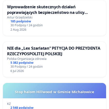
Wprowadzenie skutecznych działań
poprawiających bezpieczeństwo na ulicy
Żeromskiego w Otwocku
Artur Grzędzielski
185 podpisów
30 Podpisy / 24 godzin
2 Aug 2026
NIE dla „Lex Szarlatan” PETYCJA DO PREZYDENTA
RZECZYPOSPOLITEJ POLSKIEJ
Polska Organizacja zdrowia
5 382 podpisów
30 Podpisy / 24 godzin
6 Jul 2026
Stop halom Hillwood w Gminie Michałowice
KZ
2 548 podpisów